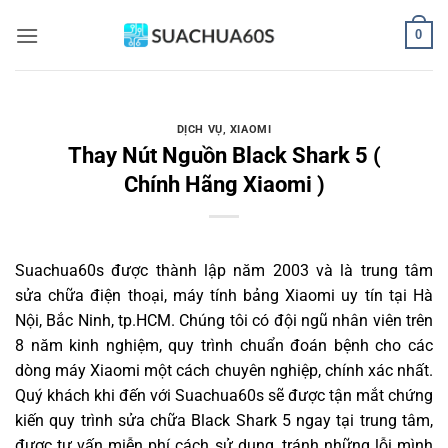
Bỏ
0
qua
nội
dung
DỊCH VỤ
,
XIAOMI
Thay Nút Nguồn Black Shark 5 (
Chính Hãng Xiaomi )
Suachua60s
được thành lập năm 2003 và là trung tâm
sửa chữa điện thoại, máy tính bảng Xiaomi uy tín tại Hà
Nội, Bắc Ninh, tp.HCM. Chúng tôi có đội ngũ nhân viên trên
8 năm kinh nghiệm, quy trình chuẩn đoán bệnh cho các
dòng máy Xiaomi một cách chuyên nghiệp, chính xác nhất.
Quý khách khi đến với Suachua60s sẽ được tận mắt chứng
kiến quy trình sửa chữa Black Shark 5 ngay tại trung tâm,
được tư vấn miễn phí cách sử dụng, tránh những lỗi mình