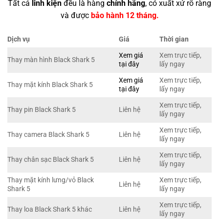
Tất cả
linh kiện
đều là hàng
chính hãng
, có xuất xứ rõ ràng
và được
bảo hành 12 tháng.
Dịch vụ
Giá
Thời gian
Xem giá
Xem trực tiếp,
Thay màn hình Black Shark 5
tại đây
lấy ngay
Xem giá
Xem trực tiếp,
Thay mặt kính Black Shark 5
tại đây
lấy ngay
Xem trực tiếp,
Thay pin Black Shark 5
Liên hệ
lấy ngay
Xem trực tiếp,
Thay camera Black Shark 5
Liên hệ
lấy ngay
Xem trực tiếp,
Thay chân sạc Black Shark 5
Liên hệ
lấy ngay
Thay mặt kính lưng/vỏ Black
Xem trực tiếp,
Liên hệ
Shark 5
lấy ngay
Xem trực tiếp,
Thay loa Black Shark 5 khác
Liên hệ
lấy ngay