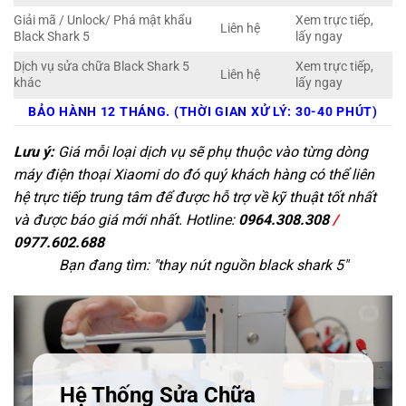
Giải mã / Unlock/ Phá mật khẩu
Xem trực tiếp,
Liên hệ
Black Shark 5
lấy ngay
Dịch vụ sửa chữa Black Shark 5
Xem trực tiếp,
Liên hệ
khác
lấy ngay
BẢO HÀNH 12 THÁNG. (THỜI GIAN XỬ LÝ: 30-40 PHÚT)
Lưu ý:
Giá mỗi loại dịch vụ sẽ phụ thuộc vào từng dòng
máy điện thoại Xiaomi do đó quý khách hàng có thể liên
hệ trực tiếp trung tâm để được hỗ trợ về kỹ thuật tốt nhất
và được báo giá mới nhất. Hotline:
0964.308.308
/
0977.602.688
Bạn đang tìm: "
thay nút nguồn black shark 5
"
Hệ Thống Sửa Chữa