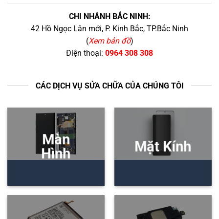
CHI NHÁNH BẮC NINH:
42 Hồ Ngọc Lân mới, P. Kinh Bắc, TP.Bắc Ninh
(
Xem bản đồ
)
Điện thoại:
0964 308 308
CÁC DỊCH VỤ SỬA CHỮA CỦA CHÚNG TÔI
Màn
Mặt Kính
Hình