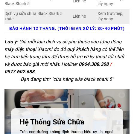
Liên hệ
Black Shark 5
lấy ngay
Dịch vụ sửa chữa Black Shark 5
Xem trực tiếp,
Liên hệ
khác
lấy ngay
BẢO HÀNH 12 THÁNG. (THỜI GIAN XỬ LÝ: 30-40 PHÚT)
Lưu ý:
Giá mỗi loại dịch vụ sẽ phụ thuộc vào từng dòng
máy điện thoại Xiaomi do đó quý khách hàng có thể liên
hệ trực tiếp trung tâm để được hỗ trợ về kỹ thuật tốt nhất
và được báo giá mới nhất. Hotline:
0964.308.308
/
0977.602.688
Bạn đang tìm: "
cửa hàng sửa black shark 5
"
Hệ Thống Sửa Chữa
Trên con đường khẳng định thương hiệu uy tín, ngoài