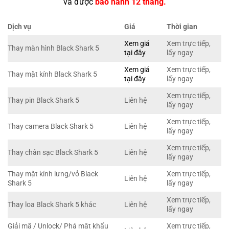
và được
bảo hành 12 tháng.
Dịch vụ
Giá
Thời gian
Xem giá
Xem trực tiếp,
Thay màn hình Black Shark 5
tại đây
lấy ngay
Xem giá
Xem trực tiếp,
Thay mặt kính Black Shark 5
tại đây
lấy ngay
Xem trực tiếp,
Thay pin Black Shark 5
Liên hệ
lấy ngay
Xem trực tiếp,
Thay camera Black Shark 5
Liên hệ
lấy ngay
Xem trực tiếp,
Thay chân sạc Black Shark 5
Liên hệ
lấy ngay
Thay mặt kính lưng/vỏ Black
Xem trực tiếp,
Liên hệ
Shark 5
lấy ngay
Xem trực tiếp,
Thay loa Black Shark 5 khác
Liên hệ
lấy ngay
Giải mã / Unlock/ Phá mật khẩu
Xem trực tiếp,