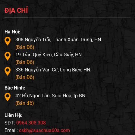
ĐỊA CHỈ
Hà Nội:
308 Nguyễn Trãi, Thanh Xuân Trung, HN.
(Bản Đồ)
19 Trần Quý Kiên, Cầu Giấy, HN.
(Bản Đồ)
336 Nguyễn Văn Cừ, Long Biên, HN.
(Bản Đồ)
Bắc Ninh:
42 Hồ Ngọc Lân, Suối Hoa, tp BN.
(Bản đồ)
Liên Hệ:
SĐT:
0964.308.308
Email:
cskh@suachua60s.com