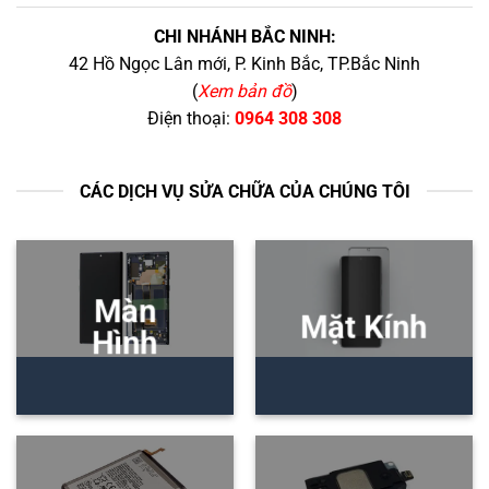
CHI NHÁNH BẮC NINH:
42 Hồ Ngọc Lân mới, P. Kinh Bắc, TP.Bắc Ninh
(
Xem bản đồ
)
Điện thoại:
0964 308 308
CÁC DỊCH VỤ SỬA CHỮA CỦA CHÚNG TÔI
Màn
Mặt Kính
Hình