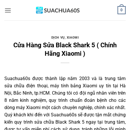
Bỏ
0
qua
nội
dung
DỊCH VỤ
,
XIAOMI
Cửa Hàng Sửa Black Shark 5 ( Chính
Hãng Xiaomi )
Suachua60s
được thành lập năm 2003 và là trung tâm
sửa chữa điện thoại, máy tính bảng Xiaomi uy tín tại Hà
Nội, Bắc Ninh, tp.HCM. Chúng tôi có đội ngũ nhân viên trên
8 năm kinh nghiệm, quy trình chuẩn đoán bệnh cho các
dòng máy Xiaomi một cách chuyên nghiệp, chính xác nhất.
Quý khách khi đến với Suachua60s sẽ được tận mắt chứng
kiến quy trình sửa chữa Black Shark 5 ngay tại trung tâm,
được tư vấn miễn phí cách sử dụng, tránh những lỗi mình