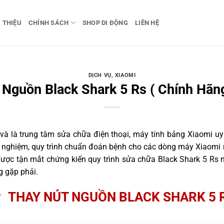
I THIỆU
CHÍNH SÁCH
SHOP DI ĐỘNG
LIÊN HỆ
DỊCH VỤ
,
XIAOMI
 Nguồn Black Shark 5 Rs ( Chính Hãng
 là trung tâm sửa chữa điện thoại, máy tính bảng Xiaomi uy 
nh nghiệm, quy trình chuẩn đoán bệnh cho các dòng máy Xiaomi 
ợc tận mắt chứng kiến quy trình sửa chữa Black Shark 5 Rs n
g gặp phải.
THAY NÚT NGUỒN BLACK SHARK 5 