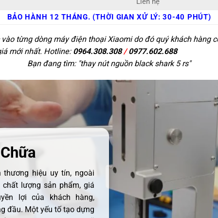
Liên hệ
BẢO HÀNH 12 THÁNG. (THỜI GIAN XỬ LÝ: 30-40 PHÚT)
c vào từng dòng máy điện thoại Xiaomi do đó quý khách hàng có 
giá mới nhất. Hotline:
0964.308.308
/
0977.602.688
Bạn đang tìm: "
thay nút nguồn black shark 5 rs
"
 Chữa
thương hiệu uy tín, ngoài
ề chất lượng sản phẩm, giá
uyền lợi của khách hàng,
 đầu. Một yếu tố tạo dựng