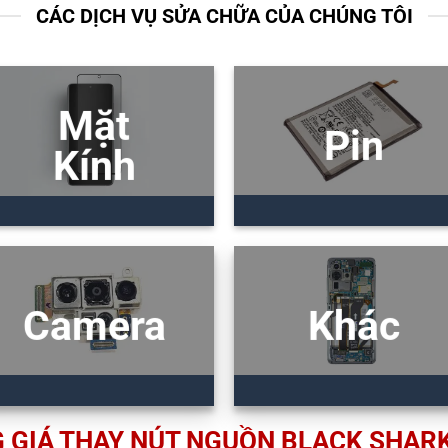
CÁC DỊCH VỤ SỬA CHỮA CỦA CHÚNG TÔI
Mặt
Pin
Kính
Camera
Khác
 GIÁ THAY NÚT NGUỒN BLACK SHARK