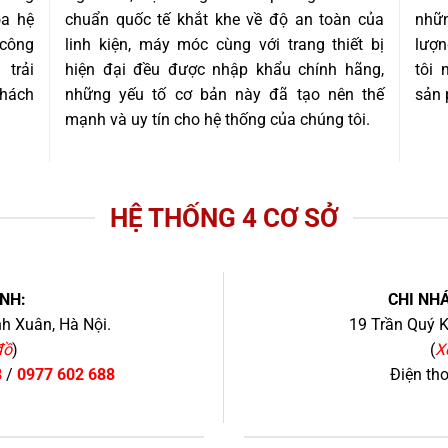
óa hệ
chuẩn quốc tế khắt khe về độ an toàn của
nhữn
 công
linh kiện, máy móc cùng với trang thiết bị
lượn
trải
hiện đại đều được nhập khẩu chính hãng,
tôi
khách
những yếu tố cơ bản này đã tạo nên thế
sản 
mạnh và uy tín cho hệ thống của chúng tôi.
HỆ THỐNG 4 CƠ SỞ
NH:
CHI NHÁ
h Xuân, Hà Nội.
19 Trần Quý K
đồ
)
(
X
8
/
0977 602 688
Điện th
+