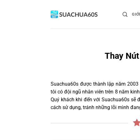
Bỏ
qua
GIỚ
nội
dung
Thay Nút
Suachua60s
được thành lập năm 2003 và
tôi có đội ngũ nhân viên trên 8 năm ki
Quý khách khi đến với Suachua60s sẽ đư
cách sử dụng, tránh những lỗi mình đan