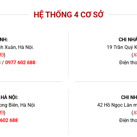
HỆ THỐNG 4 CƠ SỞ
NH:
CHI NHÁ
h Xuân, Hà Nội.
19 Trần Quý K
đồ
)
(
X
8
/
0977 602 688
Điện th
+
.HÀ NỘI:
CHI N
ng Biên, Hà Nội
42 Hồ Ngọc Lân mớ
đồ
)
(
X
 602 688
Điện th