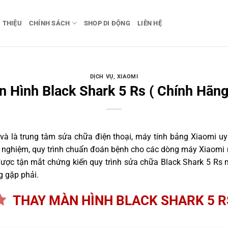
I THIỆU
CHÍNH SÁCH
SHOP DI ĐỘNG
LIÊN HỆ
DỊCH VỤ
,
XIAOMI
 Hình Black Shark 5 Rs ( Chính Hãng
 là trung tâm sửa chữa điện thoại, máy tính bảng Xiaomi uy 
nh nghiệm, quy trình chuẩn đoán bệnh cho các dòng máy Xiaomi 
ợc tận mắt chứng kiến quy trình sửa chữa Black Shark 5 Rs n
g gặp phải.
THAY MÀN HÌNH BLACK SHARK 5 R