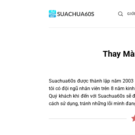
Bỏ
qua
GIỚ
nội
dung
Thay Màn
Suachua60s
được thành lập năm 2003 và
tôi có đội ngũ nhân viên trên 8 năm ki
Quý khách khi đến với Suachua60s sẽ đư
cách sử dụng, tránh những lỗi mình đan