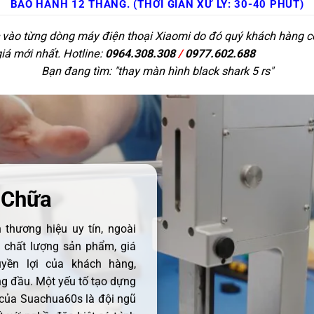
BẢO HÀNH 12 THÁNG. (THỜI GIAN XỬ LÝ: 30-40 PHÚT)
c vào từng dòng máy điện thoại Xiaomi do đó quý khách hàng có 
giá mới nhất. Hotline:
0964.308.308
/
0977.602.688
Bạn đang tìm: "
thay màn hình black shark 5 rs
"
 Chữa
thương hiệu uy tín, ngoài
ề chất lượng sản phẩm, giá
uyền lợi của khách hàng,
 đầu. Một yếu tố tạo dựng
 của Suachua60s là đội ngũ