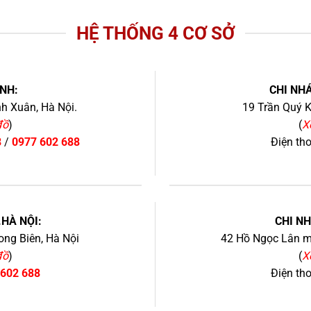
HỆ THỐNG 4 CƠ SỞ
NH:
CHI NHÁ
h Xuân, Hà Nội.
19 Trần Quý K
đồ
)
(
X
8
/
0977 602 688
Điện th
+
.HÀ NỘI:
CHI N
ng Biên, Hà Nội
42 Hồ Ngọc Lân mớ
đồ
)
(
X
 602 688
Điện th