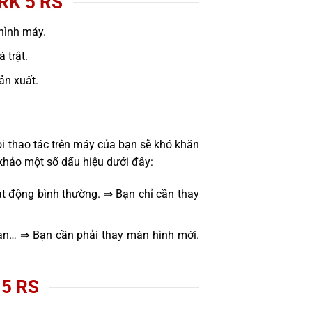
RK 5 RS
hình máy.
 trật.
sản xuất.
i thao tác trên máy của bạn sẽ khó khăn
khảo một số dấu hiệu dưới đây:
t động bình thường. ⇒ Bạn chỉ cần thay
oạn… ⇒ Bạn cần phải thay màn hình mới.
5 RS