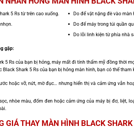
 NHÂN HỎNG MÀN HÌNH BLACK SHA
Shark 5 Rs từ trên cao xuống.
Do để vật nặng đè vào màn 
 nhọn.
Do để máy trong túi quần quá
Do lỗi linh kiện từ phía nhà 
g gặp:
ark 5 Rs của bạn bị hỏng, máy mất đi tính thẩm mỹ đồng thời mọ
ếc Black Shark 5 Rs của bạn bị hỏng màn hình, bạn có thể tham 
ước hoặc vỡ, nứt, mờ đục… nhưng hiển thị và cảm ứng vẫn hoạ
sọc, nhòe màu, đốm đen hoặc cảm ứng của máy bị đơ, liệt, l
ài.
G GIÁ THAY MÀN HÌNH BLACK SHARK 