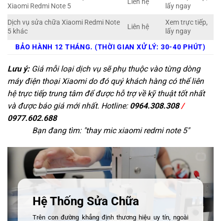
Liên hệ
Xiaomi Redmi Note 5
lấy ngay
Dịch vụ sửa chữa Xiaomi Redmi Note
Xem trực tiếp,
Liên hệ
5 khác
lấy ngay
BẢO HÀNH 12 THÁNG. (THỜI GIAN XỬ LÝ: 30-40 PHÚT)
Lưu ý:
Giá mỗi loại dịch vụ sẽ phụ thuộc vào từng dòng
máy điện thoại Xiaomi do đó quý khách hàng có thể liên
hệ trực tiếp trung tâm để được hỗ trợ về kỹ thuật tốt nhất
và được báo giá mới nhất. Hotline:
0964.308.308
/
0977.602.688
Bạn đang tìm: "
thay mic xiaomi redmi note 5
"
Hệ Thống Sửa Chữa
Trên con đường khẳng định thương hiệu uy tín, ngoài