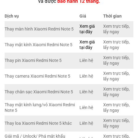
và được
bảo hành 12 tháng.
Dịch vụ
Giá
Thời gian
Xem giá
Xem trực tiếp,
Thay màn hình Xiaomi Redmi Note 5
tại đây
lấy ngay
Xem giá
Xem trực tiếp,
Thay mặt kính Xiaomi Redmi Note 5
tại đây
lấy ngay
Xem trực tiếp,
Thay pin Xiaomi Redmi Note 5
Liên hệ
lấy ngay
Xem trực tiếp,
Thay camera Xiaomi Redmi Note 5
Liên hệ
lấy ngay
Xem trực tiếp,
Thay chân sạc Xiaomi Redmi Note 5
Liên hệ
lấy ngay
Thay mặt kính lưng/vỏ Xiaomi Redmi
Xem trực tiếp,
Liên hệ
Note 5
lấy ngay
Xem trực tiếp,
Thay loa Xiaomi Redmi Note 5 khác
Liên hệ
lấy ngay
Giải mã / Unlock/ Phá mật khẩu
Xem trực tiếp,