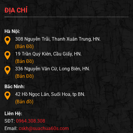
ĐỊA CHỈ
Hà Nội:
308 Nguyễn Trãi, Thanh Xuân Trung, HN.
(Bản Đồ)
19 Trần Quý Kiên, Cầu Giấy, HN.
(Bản Đồ)
336 Nguyễn Văn Cừ, Long Biên, HN.
(Bản Đồ)
Bắc Ninh:
42 Hồ Ngọc Lân, Suối Hoa, tp BN.
(Bản đồ)
Liên Hệ:
SĐT:
0964.308.308
Email:
cskh@suachua60s.com