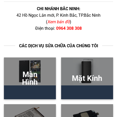
CHI NHÁNH BẮC NINH:
42 Hồ Ngọc Lân mới, P. Kinh Bắc, TP.Bắc Ninh
(
Xem bản đồ
)
Điện thoại:
0964 308 308
CÁC DỊCH VỤ SỬA CHỮA CỦA CHÚNG TÔI
Màn
Mặt Kính
Hình