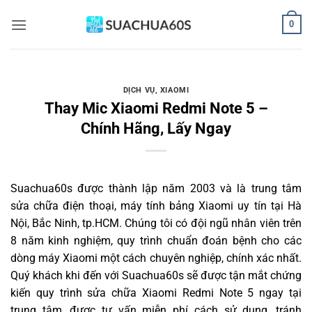
Bỏ
0
qua
nội
dung
DỊCH VỤ
,
XIAOMI
Thay Mic Xiaomi Redmi Note 5 –
Chính Hãng, Lấy Ngay
Suachua60s
được thành lập năm 2003 và là trung tâm
sửa chữa điện thoại, máy tính bảng Xiaomi uy tín tại Hà
Nội, Bắc Ninh, tp.HCM. Chúng tôi có đội ngũ nhân viên trên
8 năm kinh nghiệm, quy trình chuẩn đoán bệnh cho các
dòng máy Xiaomi một cách chuyên nghiệp, chính xác nhất.
Quý khách khi đến với Suachua60s sẽ được tận mắt chứng
kiến quy trình sửa chữa Xiaomi Redmi Note 5 ngay tại
trung tâm, được tư vấn miễn phí cách sử dụng, tránh