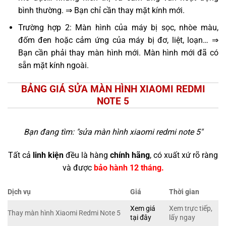
bình thường. ⇒ Bạn chỉ cần thay mặt kính mới.
Trường hợp 2: Màn hình của máy bị sọc, nhòe màu,
đốm đen hoặc cảm ứng của máy bị đơ, liệt, loạn… ⇒
Bạn cần phải thay màn hình mới. Màn hình mới đã có
sẵn mặt kính ngoài.
BẢNG GIÁ SỬA MÀN HÌNH XIAOMI REDMI
NOTE 5
Bạn đang tìm: "
sửa màn hình xiaomi redmi note 5
"
Tất cả
linh kiện
đều là hàng
chính hãng
, có xuất xứ rõ ràng
và được
bảo hành 12 tháng.
Dịch vụ
Giá
Thời gian
Xem giá
Xem trực tiếp,
Thay màn hình Xiaomi Redmi Note 5
tại đây
lấy ngay