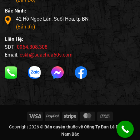
Bắc Ninh:
42 Hồ Ngọc Lân, Suối Hoa, tp BN.
(Bản đồ)
Liên Hệ:
SĐT:
0964.308.308
Email:
cskh@suachua60s.com
Visa
PayPal
Stripe
MasterCard
Cash
On
Copyright 2026 ©
Bản quyền thuộc về Công Ty Bán Lẻ Di Động
Delivery
Nam Bắc