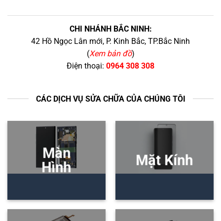
CHI NHÁNH BẮC NINH:
42 Hồ Ngọc Lân mới, P. Kinh Bắc, TP.Bắc Ninh
(
Xem bản đồ
)
Điện thoại:
0964 308 308
CÁC DỊCH VỤ SỬA CHỮA CỦA CHÚNG TÔI
Màn
Mặt Kính
Hình