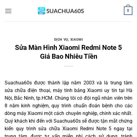
Bỏ
0
qua
nội
dung
DỊCH VỤ
,
XIAOMI
Sửa Màn Hình Xiaomi Redmi Note 5
Giá Bao Nhiêu Tiền
Suachua60s
được thành lập năm 2003 và là trung tâm
sửa chữa điện thoại, máy tính bảng Xiaomi uy tín tại Hà
Nội, Bắc Ninh, tp.HCM. Chúng tôi có đội ngũ nhân viên trên
8 năm kinh nghiệm, quy trình chuẩn đoán bệnh cho các
dòng máy Xiaomi một cách chuyên nghiệp, chính xác nhất.
Quý khách khi đến với Suachua60s sẽ được tận mắt chứng
kiến quy trình sửa chữa Xiaomi Redmi Note 5 ngay tại
trung tâm, được tư vấn miễn phí cách sử dụng, tránh