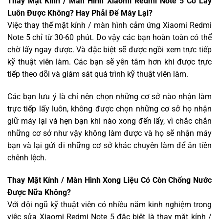
Thay Mặt Kính / Màn Hình Xiaomi Redmi Note 5 Có Lấy
Luôn Được Không? Hay Phải Để Máy Lại?
Việc thay thế mặt kính / màn hình cảm ứng Xiaomi Redmi
Note 5 chỉ từ 30-60 phút. Do vậy các bạn hoàn toàn có thể
chờ lấy ngay được. Và đặc biệt sẽ được ngồi xem trực tiếp
kỹ thuật viên làm. Các bạn sẽ yên tâm hơn khi được trực
tiếp theo dõi và giám sát quá trình kỹ thuật viên làm.
Các bạn lưu ý là chỉ nên chọn những cơ sở nào nhận làm
trực tiếp lấy luôn, không được chọn những cơ sở họ nhận
giữ máy lại và hẹn bạn khi nào xong đến lấy, vì chắc chắn
những cơ sở như vậy không làm được và họ sẽ nhận máy
bạn và lại gửi đi những cơ sở khác chuyên làm để ăn tiền
chênh lệch.
Thay Mặt Kính / Màn Hình Xong Liệu Có Còn Chống Nước
Được Nữa Không?
Với đội ngũ kỹ thuật viên có nhiều năm kinh nghiệm trong
việc sửa Xiaomi Redmi Note 5 đặc biệt là thay mặt kính /