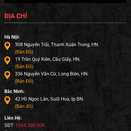
ĐỊA CHỈ
Hà Nội:
308 Nguyễn Trãi, Thanh Xuân Trung, HN.
(Bản Đồ)
19 Trần Quý Kiên, Cầu Giấy, HN.
(Bản Đồ)
336 Nguyễn Văn Cừ, Long Biên, HN.
(Bản Đồ)
Bắc Ninh:
42 Hồ Ngọc Lân, Suối Hoa, tp BN.
(Bản đồ)
Liên Hệ:
SĐT:
0964.308.308