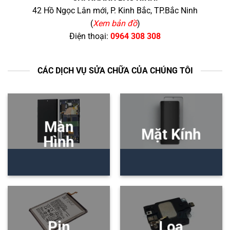
42 Hồ Ngọc Lân mới, P. Kinh Bắc, TP.Bắc Ninh
(
Xem bản đồ
)
Điện thoại:
0964 308 308
CÁC DỊCH VỤ SỬA CHỮA CỦA CHÚNG TÔI
Màn
Mặt Kính
Hình
Pin
Loa