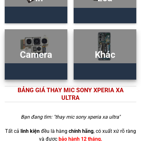
Camera
Khác
BẢNG GIÁ THAY MIC SONY XPERIA XA
ULTRA
Bạn đang tìm: "
thay mic sony xperia xa ultra
"
Tất cả
linh kiện
đều là hàng
chính hãng
, có xuất xứ rõ ràng
và được
bảo hành 12 tháng.