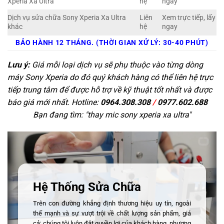
Xperia Xa Ultra
hệ
ngay
Dịch vụ sửa chữa Sony Xperia Xa Ultra
Liên
Xem trực tiếp, lấy
khác
hệ
ngay
BẢO HÀNH 12 THÁNG. (THỜI GIAN XỬ LÝ: 30-40 PHÚT)
Lưu ý:
Giá mỗi loại dịch vụ sẽ phụ thuộc vào từng dòng
máy Sony Xperia do đó quý khách hàng có thể liên hệ trực
tiếp trung tâm để được hỗ trợ về kỹ thuật tốt nhất và được
báo giá mới nhất. Hotline:
0964.308.308
/
0977.602.688
Bạn đang tìm: "
thay mic sony xperia xa ultra
"
Hệ Thống Sửa Chữa
Trên con đường khẳng định thương hiệu uy tín, ngoài
thế mạnh và sự vượt trội về chất lượng sản phẩm, giá
cả; chúng tôi luôn đặt quyền lợi của khách hàng, phương