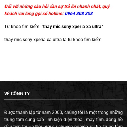
Đối với những câu hỏi cần sự trả lời nhanh nhất, quý
khách vui lòng gọi số hotline:
0964 308 308
Từ khóa tìm kiếm: "
thay mic sony xperia xa ultra
"
thay mic sony xperia xa ultra
là từ khóa tìm kiếm
VỀ CÔNG TY
Được thành lập từ năm 2003, chúng tôi là một trong những
trung tâm cung cấp linh kiện điện thoại, máy tính, đông hồ
đầu tiên tại Hà Nội. Với sự chuyên nghiệp, uy tín, trung tâm