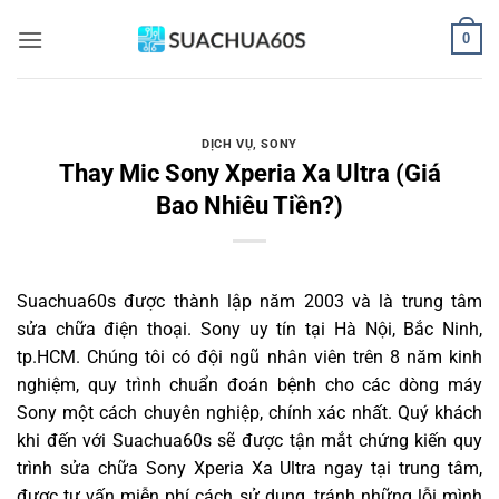
Bỏ
0
qua
nội
dung
DỊCH VỤ
,
SONY
Thay Mic Sony Xperia Xa Ultra (Giá
Bao Nhiêu Tiền?)
Suachua60s
được thành lập năm 2003 và là trung tâm
sửa chữa điện thoại. Sony uy tín tại Hà Nội, Bắc Ninh,
tp.HCM. Chúng tôi có đội ngũ nhân viên trên 8 năm kinh
nghiệm, quy trình chuẩn đoán bệnh cho các dòng máy
Sony một cách chuyên nghiệp, chính xác nhất. Quý khách
khi đến với Suachua60s sẽ được tận mắt chứng kiến quy
trình sửa chữa Sony Xperia Xa Ultra ngay tại trung tâm,
được tư vấn miễn phí cách sử dụng, tránh những lỗi mình