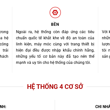
BỀN
trong
Ngoài ra, hệ thống còn đáp ứng các tiêu
Với 
óa hệ
chuẩn quốc tế khắt khe về độ an toàn của
nhữn
 công
linh kiện, máy móc cùng với trang thiết bị
lượn
trải
hiện đại đều được nhập khẩu chính hãng,
tôi
khách
những yếu tố cơ bản này đã tạo nên thế
sản 
mạnh và uy tín cho hệ thống của chúng tôi.
HỆ THỐNG 4 CƠ SỞ
NH:
CHI NHÁ