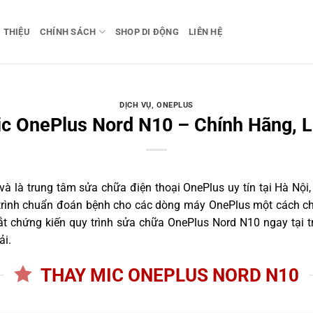
I THIỆU
CHÍNH SÁCH
SHOP DI ĐỘNG
LIÊN HỆ
DỊCH VỤ
,
ONEPLUS
c OnePlus Nord N10 – Chính Hãng, 
 là trung tâm sửa chữa điện thoại OnePlus uy tín tại Hà Nội,
 trình chuẩn đoán bệnh cho các dòng máy OnePlus một cách ch
t chứng kiến quy trình sửa chữa OnePlus Nord N10 ngay tại t
ải.
THAY MIC ONEPLUS NORD N10