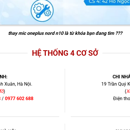
thay mic oneplus nord n10
là từ khóa bạn đang tìm ???
HỆ THỐNG 4 CƠ SỞ
NH:
CHI NHÁ
h Xuân, Hà Nội.
19 Trần Quý K
đồ
)
(
X
8
/
0977 602 688
Điện th
+