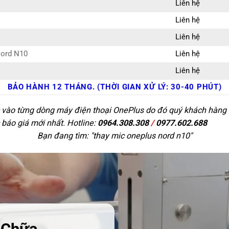
Liên hệ
Liên hệ
Liên hệ
Nord N10
Liên hệ
Liên hệ
BẢO HÀNH 12 THÁNG. (THỜI GIAN XỬ LÝ: 30-40 PHÚT)
c vào từng dòng máy điện thoại OnePlus do đó quý khách hàng có
 báo giá mới nhất. Hotline:
0964.308.308
/
0977.602.688
Bạn đang tìm: "
thay mic oneplus nord n10
"