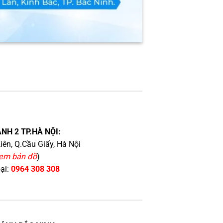
NH 2 TP.HÀ NỘI:
iên, Q.Cầu Giấy, Hà Nội
em bản đồ
)
oại:
0964 308 308