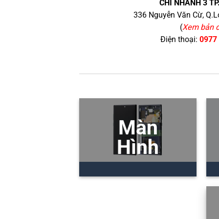
CHI NHÁNH 3 TP
336 Nguyễn Văn Cừ, Q.Lo
(
Xem bản 
Điện thoại:
0977
Màn
Hình