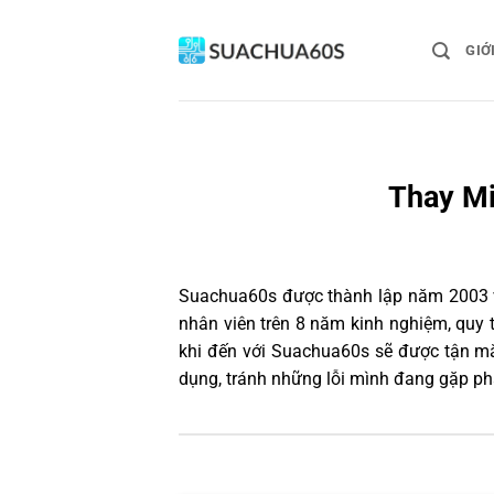
Bỏ
qua
GIỚ
nội
dung
Thay Mi
Suachua60s
được thành lập năm 2003 và
nhân viên trên 8 năm kinh nghiệm, quy
khi đến với Suachua60s sẽ được tận mắ
dụng, tránh những lỗi mình đang gặp ph