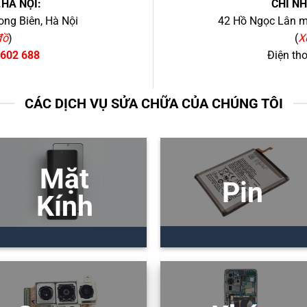
.HÀ NỘI:
CHI N
ng Biên, Hà Nội
42 Hồ Ngọc Lân mớ
đồ
)
(
X
 602 688
Điện th
CÁC DỊCH VỤ SỬA CHỮA CỦA CHÚNG TÔI
Mặt
Pin
Kính