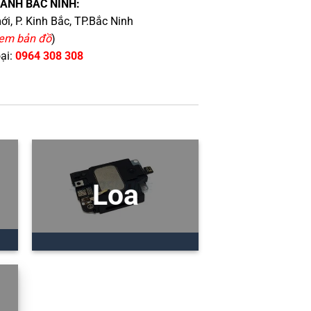
HÁNH BẮC NINH:
i, P. Kinh Bắc, TP.Bắc Ninh
em bản đồ
)
oại:
0964 308 308
Loa