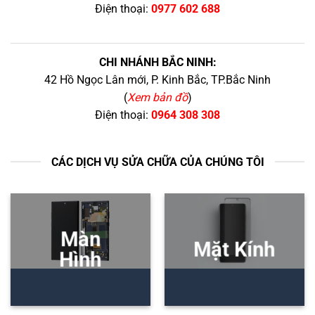
Điện thoại:
0977 602 688
CHI NHÁNH BẮC NINH:
42 Hồ Ngọc Lân mới, P. Kinh Bắc, TP.Bắc Ninh
(
Xem bản đồ
)
Điện thoại:
0964 308 308
CÁC DỊCH VỤ SỬA CHỮA CỦA CHÚNG TÔI
Màn
Mặt Kính
Hình