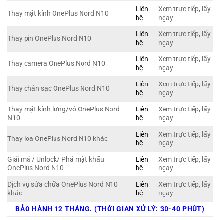
Liên
Xem trực tiếp, lấy
Thay mặt kính OnePlus Nord N10
hệ
ngay
Liên
Xem trực tiếp, lấy
Thay pin OnePlus Nord N10
hệ
ngay
Liên
Xem trực tiếp, lấy
Thay camera OnePlus Nord N10
hệ
ngay
Liên
Xem trực tiếp, lấy
Thay chân sạc OnePlus Nord N10
hệ
ngay
Thay mặt kính lưng/vỏ OnePlus Nord
Liên
Xem trực tiếp, lấy
N10
hệ
ngay
Liên
Xem trực tiếp, lấy
Thay loa OnePlus Nord N10 khác
hệ
ngay
Giải mã / Unlock/ Phá mật khẩu
Liên
Xem trực tiếp, lấy
OnePlus Nord N10
hệ
ngay
Dịch vụ sửa chữa OnePlus Nord N10
Liên
Xem trực tiếp, lấy
khác
hệ
ngay
BẢO HÀNH 12 THÁNG. (THỜI GIAN XỬ LÝ: 30-40 PHÚT)