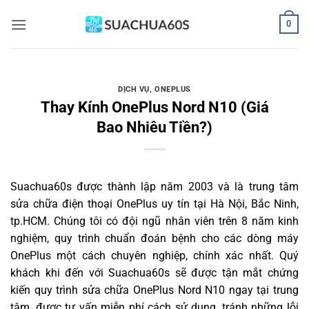
Bỏ
0
qua
nội
dung
DỊCH VỤ
,
ONEPLUS
Thay Kính OnePlus Nord N10 (Giá
Bao Nhiêu Tiền?)
Suachua60s
được thành lập năm 2003 và là trung tâm
sửa chữa điện thoại OnePlus uy tín tại Hà Nội, Bắc Ninh,
tp.HCM. Chúng tôi có đội ngũ nhân viên trên 8 năm kinh
nghiệm, quy trình chuẩn đoán bệnh cho các dòng máy
OnePlus một cách chuyên nghiệp, chính xác nhất. Quý
khách khi đến với Suachua60s sẽ được tận mắt chứng
kiến quy trình sửa chữa OnePlus Nord N10 ngay tại trung
tâm, được tư vấn miễn phí cách sử dụng, tránh những lỗi