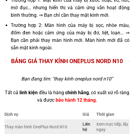
Trường hợp 1: Mặt kính của máy bị xước hoặc vỡ, nứt,
mờ đục… nhưng hiển thị và cảm ứng vẫn hoạt động
bình thường. ⇒ Bạn chỉ cần thay mặt kính mới.
Trường hợp 2: Màn hình của máy bị sọc, nhòe màu,
đốm đen hoặc cảm ứng của máy bị đơ, liệt, loạn… ⇒
Bạn cần phải thay màn hình mới. Màn hình mới đã có
sẵn mặt kính ngoài.
BẢNG GIÁ THAY KÍNH ONEPLUS NORD N10
Bạn đang tìm: "
thay kính oneplus nord n10
"
Tất cả
linh kiện
đều là hàng
chính hãng
, có xuất xứ rõ ràng
và được
bảo hành 12 tháng.
Dịch vụ
Giá
Thời gian
Liên
Xem trực tiếp, lấy
Thay màn hình OnePlus Nord N10
hệ
ngay