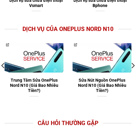
Dịch vụ sửa chữa điện thoại
Dịch vụ sửa chữa điện thoại
Vsmart
Bphone
DỊCH VỤ CỦA ONEPLUS NORD N10
Trung Tâm Sửa OnePlus
Sửa Nút Nguồn OnePlus
Nord N10 (Giá Bao Nhiêu
Nord N10 (Giá Bao Nhiêu
Tiền?)
Tiền?)
CÂU HỎI THƯỜNG GẶP