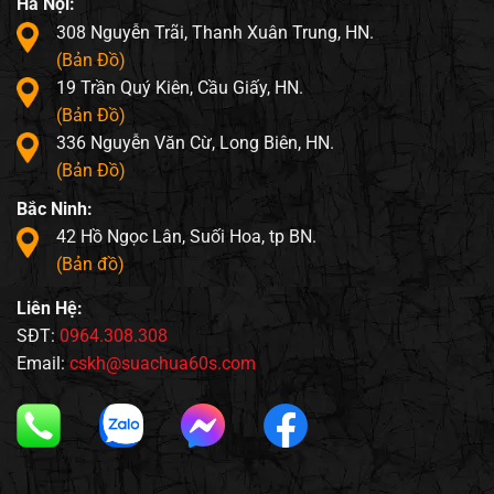
Hà Nội:
308 Nguyễn Trãi, Thanh Xuân Trung, HN.
(Bản Đồ)
19 Trần Quý Kiên, Cầu Giấy, HN.
(Bản Đồ)
336 Nguyễn Văn Cừ, Long Biên, HN.
(Bản Đồ)
Bắc Ninh:
42 Hồ Ngọc Lân, Suối Hoa, tp BN.
(Bản đồ)
Liên Hệ:
SĐT:
0964.308.308
Email:
cskh@suachua60s.com