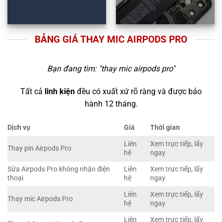
BẢNG GIÁ THAY MIC AIRPODS PRO
Bạn đang tìm: "
thay mic airpods pro
"
Tất cả
linh kiện
đều có xuất xứ rõ ràng và được bảo
hành 12 tháng.
Dịch vụ
Giá
Thời gian
Liên
Xem trực tiếp, lấy
Thay pin Airpods Pro
hệ
ngay
Sửa Airpods Pro không nhận điện
Liên
Xem trực tiếp, lấy
thoại
hệ
ngay
Liên
Xem trực tiếp, lấy
Thay mic Airpods Pro
hệ
ngay
Liên
Xem trực tiếp, lấy