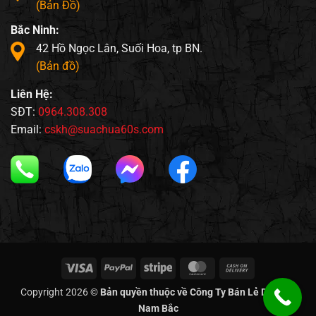
(Bản Đồ)
Bắc Ninh:
42 Hồ Ngọc Lân, Suối Hoa, tp BN.
(Bản đồ)
Liên Hệ:
SĐT:
0964.308.308
Email:
cskh@suachua60s.com
Visa
PayPal
Stripe
MasterCard
Cash
On
Copyright 2026 ©
Bản quyền thuộc về Công Ty Bán Lẻ Di Động
Delivery
Nam Bắc