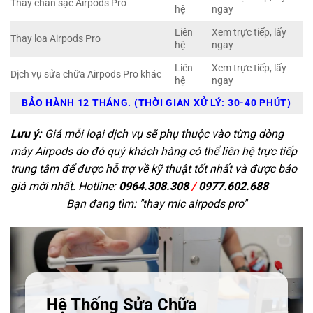
Thay chân sạc Airpods Pro
hệ
ngay
Liên
Xem trực tiếp, lấy
Thay loa Airpods Pro
hệ
ngay
Liên
Xem trực tiếp, lấy
Dịch vụ sửa chữa Airpods Pro khác
hệ
ngay
BẢO HÀNH 12 THÁNG. (THỜI GIAN XỬ LÝ: 30-40 PHÚT)
Lưu ý:
Giá mỗi loại dịch vụ sẽ phụ thuộc vào từng dòng
máy Airpods do đó quý khách hàng có thể liên hệ trực tiếp
trung tâm để được hỗ trợ về kỹ thuật tốt nhất và được báo
giá mới nhất. Hotline:
0964.308.308
/
0977.602.688
Bạn đang tìm: "
thay mic airpods pro
"
Hệ Thống Sửa Chữa