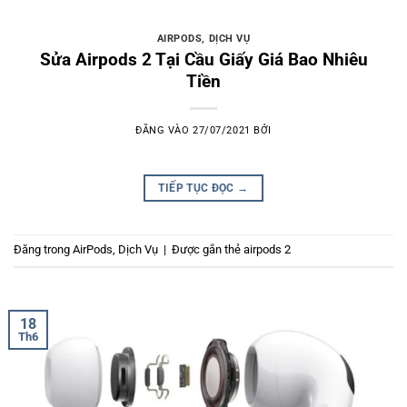
AIRPODS
,
DỊCH VỤ
Sửa Airpods 2 Tại Cầu Giấy Giá Bao Nhiêu
Tiền
ĐĂNG VÀO
27/07/2021
BỞI
TIẾP TỤC ĐỌC
→
Đăng trong
AirPods
,
Dịch Vụ
|
Được gắn thẻ
airpods 2
18
Th6