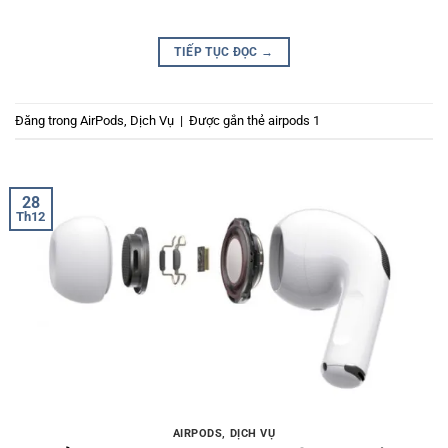
TIẾP TỤC ĐỌC
→
Đăng trong
AirPods
,
Dịch Vụ
|
Được gắn thẻ
airpods 1
28
Th12
AIRPODS
,
DỊCH VỤ