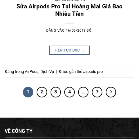
Sửa Airpods Pro Tại Hoàng Mai Giá Bao
Nhiêu Tiền
ĐĂNG VÀO
16/05/2019
BỞI
TIẾP TỤC ĐỌC
→
Đăng trong
AirPods
,
Dịch Vụ
|
Được gắn thẻ
airpods pro
1
2
3
4
…
7
VỀ CÔNG TY