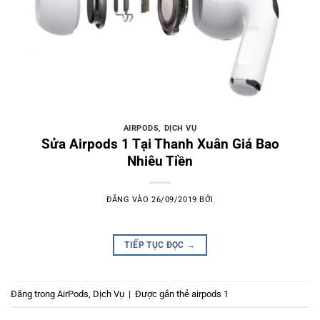
AIRPODS
,
DỊCH VỤ
Sửa Airpods 1 Tại Thanh Xuân Giá Bao
Nhiêu Tiền
ĐĂNG VÀO
26/09/2019
BỞI
TIẾP TỤC ĐỌC
→
Đăng trong
AirPods
,
Dịch Vụ
|
Được gắn thẻ
airpods 1