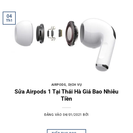
04
Th1
AIRPODS
,
DỊCH VỤ
Sửa Airpods 1 Tại Thái Hà Giá Bao Nhiêu
Tiền
ĐĂNG VÀO
04/01/2021
BỞI