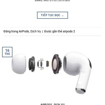
ĐĂNG VÀO
01/07/2019
BỞI
TIẾP TỤC ĐỌC
→
Đăng trong
AirPods
,
Dịch Vụ
|
Được gắn thẻ
airpods 2
16
Th5
AIRPODS
,
DỊCH VỤ