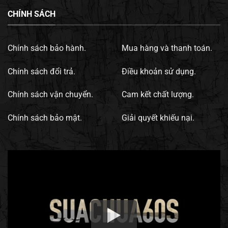
CHÍNH SÁCH
Chính sách bảo hành.
Mua hàng và thanh toán.
Chính sách đổi trả.
Điều khoản sử dụng.
Chính sách vận chuyển.
Cam kết chất lượng.
Chính sách bảo mật.
Giải quyết khiếu nại.