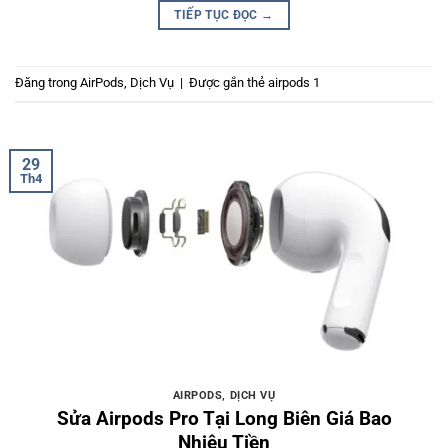
TIẾP TỤC ĐỌC
→
Đăng trong
AirPods
,
Dịch Vụ
|
Được gắn thẻ
airpods 1
29
Th4
AIRPODS
,
DỊCH VỤ
Sửa Airpods Pro Tại Long Biên Giá Bao
Nhiêu Tiền