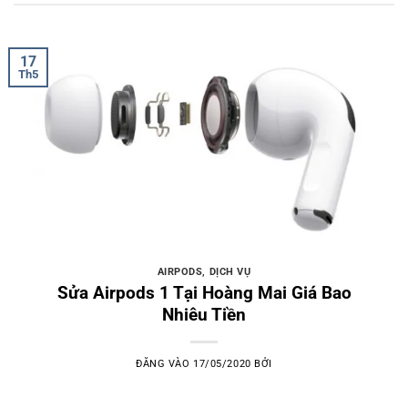
17
Th5
AIRPODS
,
DỊCH VỤ
Sửa Airpods 1 Tại Hoàng Mai Giá Bao
Nhiêu Tiền
ĐĂNG VÀO
17/05/2020
BỞI