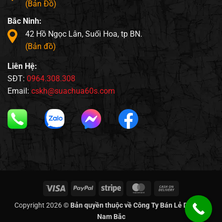
(Bản Đồ)
Bắc Ninh:
42 Hồ Ngọc Lân, Suối Hoa, tp BN.
(Bản đồ)
Liên Hệ:
SĐT:
0964.308.308
Email:
cskh@suachua60s.com
Visa
PayPal
Stripe
MasterCard
Cash
On
Copyright 2026 ©
Bản quyền thuộc về Công Ty Bán Lẻ Di Động
Delivery
Nam Bắc