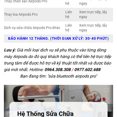
Thay chân sạc Airpods Pro
hệ
ngay
Liên
Xem trực tiếp, lấy
Thay loa Airpods Pro
hệ
ngay
Liên
Xem trực tiếp, lấy
Dịch vụ sửa chữa Airpods Pro khác
hệ
ngay
BẢO HÀNH 12 THÁNG. (THỜI GIAN XỬ LÝ: 30-40 PHÚT)
Lưu ý:
Giá mỗi loại dịch vụ sẽ phụ thuộc vào từng dòng
máy Airpods do đó quý khách hàng có thể liên hệ trực tiếp
trung tâm để được hỗ trợ về kỹ thuật tốt nhất và được báo
giá mới nhất. Hotline:
0964.308.308
/
0977.602.688
Bạn đang tìm: "
sửa bluetooth airpods pro
"
Hệ Thống Sửa Chữa