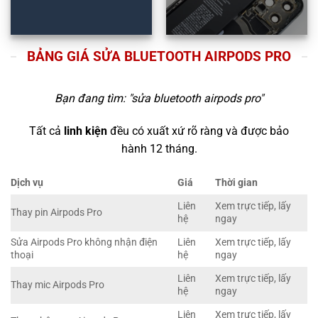
BẢNG GIÁ SỬA BLUETOOTH AIRPODS PRO
Bạn đang tìm: "
sửa bluetooth airpods pro
"
Tất cả
linh kiện
đều có xuất xứ rõ ràng và được bảo
hành 12 tháng.
Dịch vụ
Giá
Thời gian
Liên
Xem trực tiếp, lấy
Thay pin Airpods Pro
hệ
ngay
Sửa Airpods Pro không nhận điện
Liên
Xem trực tiếp, lấy
thoại
hệ
ngay
Liên
Xem trực tiếp, lấy
Thay mic Airpods Pro
hệ
ngay
Liên
Xem trực tiếp, lấy