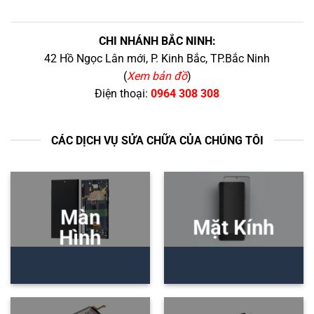
CHI NHÁNH BẮC NINH:
42 Hồ Ngọc Lân mới, P. Kinh Bắc, TP.Bắc Ninh
(
Xem bản đồ
)
Điện thoại:
0964 308 308
CÁC DỊCH VỤ SỬA CHỮA CỦA CHÚNG TÔI
Màn
Mặt Kính
Hình