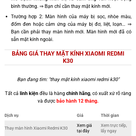
bình thường. ⇒ Bạn chỉ cần thay mặt kính mới.
Trường hợp 2: Màn hình của máy bị sọc, nhòe màu,
đốm đen hoặc cảm ứng của máy bị đơ, liệt, loạn… ⇒
Bạn cần phải thay màn hình mới. Màn hình mới đã có
sẵn mặt kính ngoài.
BẢNG GIÁ THAY MẶT KÍNH XIAOMI REDMI
K30
Bạn đang tìm: "
thay mặt kính xiaomi redmi k30
"
Tất cả
linh kiện
đều là hàng
chính hãng
, có xuất xứ rõ ràng
và được
bảo hành 12 tháng.
Dịch vụ
Giá
Thời gian
Xem giá
Xem trực tiếp,
Thay màn hình Xiaomi Redmi K30
tại đây
lấy ngay