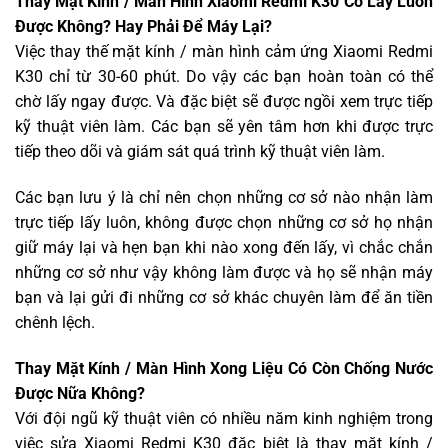
Thay Mặt Kính / Màn Hình Xiaomi Redmi K30 Có Lấy Luôn
Được Không? Hay Phải Để Máy Lại?
Việc thay thế mặt kính / màn hình cảm ứng Xiaomi Redmi
K30 chỉ từ 30-60 phút. Do vậy các bạn hoàn toàn có thể
chờ lấy ngay được. Và đặc biệt sẽ được ngồi xem trực tiếp
kỹ thuật viên làm. Các bạn sẽ yên tâm hơn khi được trực
tiếp theo dõi và giám sát quá trình kỹ thuật viên làm.
Các bạn lưu ý là chỉ nên chọn những cơ sở nào nhận làm
trực tiếp lấy luôn, không được chọn những cơ sở họ nhận
giữ máy lại và hẹn bạn khi nào xong đến lấy, vì chắc chắn
những cơ sở như vậy không làm được và họ sẽ nhận máy
bạn và lại gửi đi những cơ sở khác chuyên làm để ăn tiền
chênh lệch.
Thay Mặt Kính / Màn Hình Xong Liệu Có Còn Chống Nước
Được Nữa Không?
Với đội ngũ kỹ thuật viên có nhiều năm kinh nghiệm trong
việc sửa Xiaomi Redmi K30 đặc biệt là thay mặt kính /