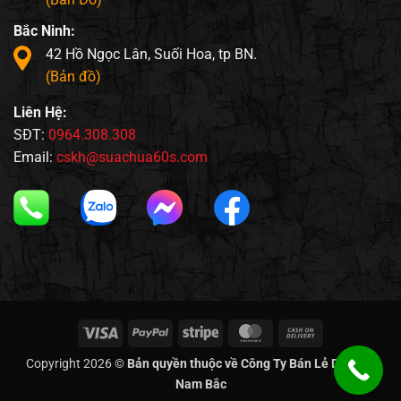
Bắc Ninh:
42 Hồ Ngọc Lân, Suối Hoa, tp BN.
(Bản đồ)
Liên Hệ:
SĐT:
0964.308.308
Email:
cskh@suachua60s.com
Visa
PayPal
Stripe
MasterCard
Cash
On
Copyright 2026 ©
Bản quyền thuộc về Công Ty Bán Lẻ Di Động
Delivery
Nam Bắc