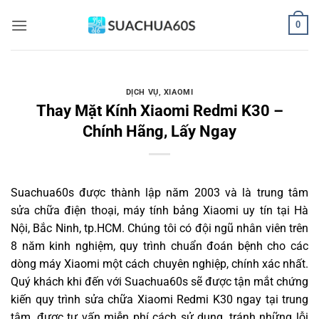
Bỏ
0
qua
nội
dung
DỊCH VỤ
,
XIAOMI
Thay Mặt Kính Xiaomi Redmi K30 –
Chính Hãng, Lấy Ngay
Suachua60s
được thành lập năm 2003 và là trung tâm
sửa chữa điện thoại, máy tính bảng Xiaomi uy tín tại Hà
Nội, Bắc Ninh, tp.HCM. Chúng tôi có đội ngũ nhân viên trên
8 năm kinh nghiệm, quy trình chuẩn đoán bệnh cho các
dòng máy Xiaomi một cách chuyên nghiệp, chính xác nhất.
Quý khách khi đến với Suachua60s sẽ được tận mắt chứng
kiến quy trình sửa chữa Xiaomi Redmi K30 ngay tại trung
tâm, được tư vấn miễn phí cách sử dụng, tránh những lỗi