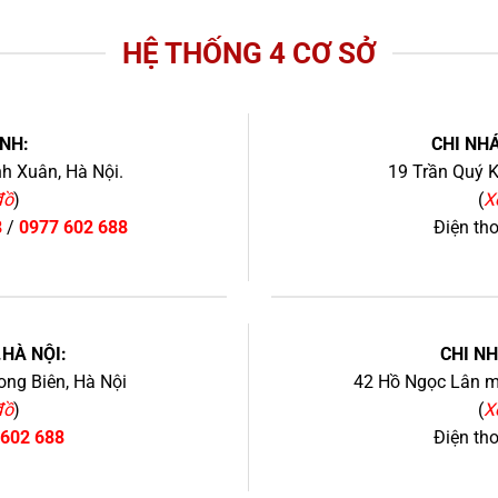
HỆ THỐNG 4 CƠ SỞ
NH:
CHI NHÁ
h Xuân, Hà Nội.
19 Trần Quý K
đồ
)
(
X
8
/
0977 602 688
Điện th
+
.HÀ NỘI:
CHI N
ng Biên, Hà Nội
42 Hồ Ngọc Lân mớ
đồ
)
(
X
 602 688
Điện th