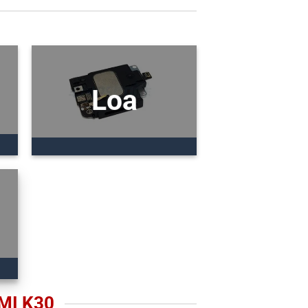
Loa
MI K30