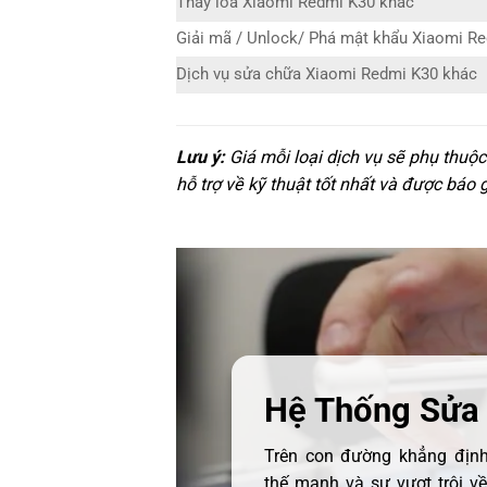
Thay loa Xiaomi Redmi K30 khác
Giải mã / Unlock/ Phá mật khẩu Xiaomi R
Dịch vụ sửa chữa Xiaomi Redmi K30 khác
Lưu ý:
Giá mỗi loại dịch vụ sẽ phụ thuộ
hỗ trợ về kỹ thuật tốt nhất và được báo 
Hệ Thống Sửa
Trên con đường khẳng định 
thế mạnh và sự vượt trội v