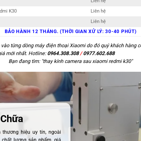
Liên hệ
edmi K30
Liên hệ
Liên hệ
BẢO HÀNH 12 THÁNG. (THỜI GIAN XỬ LÝ: 30-40 PHÚT)
c vào từng dòng máy điện thoại Xiaomi do đó quý khách hàng có 
giá mới nhất. Hotline:
0964.308.308
/
0977.602.688
Bạn đang tìm: "
thay kính camera sau xiaomi redmi k30
"
 Chữa
thương hiệu uy tín, ngoài
ề chất lượng sản phẩm, giá