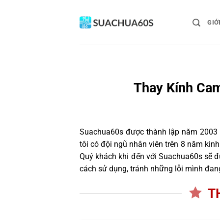
Bỏ
qua
GIỚ
nội
dung
Thay Kính Cam
Suachua60s
được thành lập năm 2003 và
tôi có đội ngũ nhân viên trên 8 năm ki
Quý khách khi đến với Suachua60s sẽ đư
cách sử dụng, tránh những lỗi mình đan
T