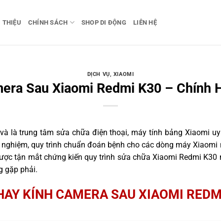
I THIỆU
CHÍNH SÁCH
SHOP DI ĐỘNG
LIÊN HỆ
DỊCH VỤ
,
XIAOMI
era Sau Xiaomi Redmi K30 – Chính 
 là trung tâm sửa chữa điện thoại, máy tính bảng Xiaomi uy 
nh nghiệm, quy trình chuẩn đoán bệnh cho các dòng máy Xiaomi 
ợc tận mắt chứng kiến quy trình sửa chữa Xiaomi Redmi K30 n
g gặp phải.
HAY KÍNH CAMERA SAU XIAOMI REDM