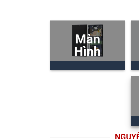
Màn
Hình
NGUYÊ