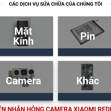
CÁC DỊCH VỤ SỬA CHỮA CỦA CHÚNG TÔI
Mặt
Pin
Kính
Camera
Khác
N NHÂN HỎNG CAMERA XIAOMI RED