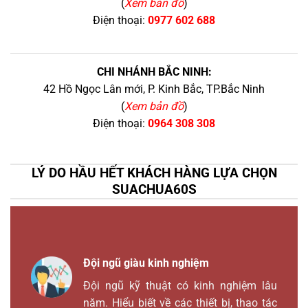
(
Xem bản đồ
)
Điện thoại:
0977 602 688
CHI NHÁNH BẮC NINH:
42 Hồ Ngọc Lân mới, P. Kinh Bắc, TP.Bắc Ninh
(
Xem bản đồ
)
Điện thoại:
0964 308 308
LÝ DO HẦU HẾT KHÁCH HÀNG LỰA CHỌN
SUACHUA60S
Đội ngũ giàu kinh nghiệm
Đội ngũ kỹ thuật có kinh nghiệm lâu
năm. Hiểu biết về các thiết bị, thao tác