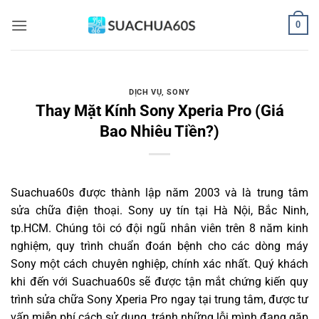
Bỏ
0
qua
nội
dung
DỊCH VỤ
,
SONY
Thay Mặt Kính Sony Xperia Pro (Giá
Bao Nhiêu Tiền?)
Suachua60s
được thành lập năm 2003 và là trung tâm
sửa chữa điện thoại. Sony uy tín tại Hà Nội, Bắc Ninh,
tp.HCM. Chúng tôi có đội ngũ nhân viên trên 8 năm kinh
nghiệm, quy trình chuẩn đoán bệnh cho các dòng máy
Sony một cách chuyên nghiệp, chính xác nhất. Quý khách
khi đến với Suachua60s sẽ được tận mắt chứng kiến quy
trình sửa chữa Sony Xperia Pro ngay tại trung tâm, được tư
vấn miễn phí cách sử dụng, tránh những lỗi mình đang gặp