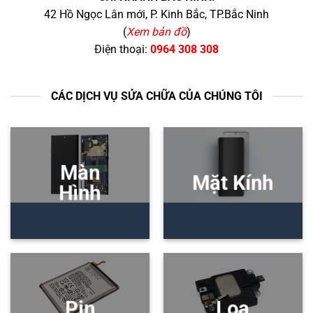
42 Hồ Ngọc Lân mới, P. Kinh Bắc, TP.Bắc Ninh
(
Xem bản đồ
)
Điện thoại:
0964 308 308
CÁC DỊCH VỤ SỬA CHỮA CỦA CHÚNG TÔI
Màn
Mặt Kính
Hình
Pin
Loa