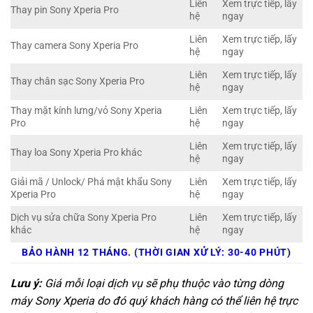
Liên
Xem trực tiếp, lấy
Thay pin Sony Xperia Pro
hệ
ngay
Liên
Xem trực tiếp, lấy
Thay camera Sony Xperia Pro
hệ
ngay
Liên
Xem trực tiếp, lấy
Thay chân sạc Sony Xperia Pro
hệ
ngay
Thay mặt kính lưng/vỏ Sony Xperia
Liên
Xem trực tiếp, lấy
Pro
hệ
ngay
Liên
Xem trực tiếp, lấy
Thay loa Sony Xperia Pro khác
hệ
ngay
Giải mã / Unlock/ Phá mật khẩu Sony
Liên
Xem trực tiếp, lấy
Xperia Pro
hệ
ngay
Dịch vụ sửa chữa Sony Xperia Pro
Liên
Xem trực tiếp, lấy
khác
hệ
ngay
BẢO HÀNH 12 THÁNG. (THỜI GIAN XỬ LÝ: 30-40 PHÚT)
Lưu ý:
Giá mỗi loại dịch vụ sẽ phụ thuộc vào từng dòng
máy Sony Xperia do đó quý khách hàng có thể liên hệ trực