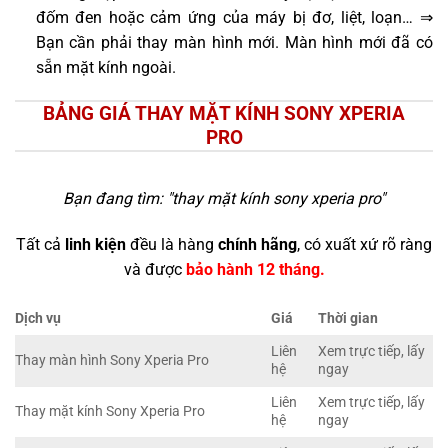
đốm đen hoặc cảm ứng của máy bị đơ, liệt, loạn… ⇒
Bạn cần phải thay màn hình mới. Màn hình mới đã có
sẵn mặt kính ngoài.
BẢNG GIÁ THAY MẶT KÍNH SONY XPERIA
PRO
Bạn đang tìm: "
thay mặt kính sony xperia pro
"
Tất cả
linh kiện
đều là hàng
chính hãng
, có xuất xứ rõ ràng
và được
bảo hành 12 tháng.
Dịch vụ
Giá
Thời gian
Liên
Xem trực tiếp, lấy
Thay màn hình Sony Xperia Pro
hệ
ngay
Liên
Xem trực tiếp, lấy
Thay mặt kính Sony Xperia Pro
hệ
ngay