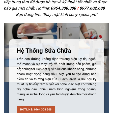
tiếp trung tâm để được hỗ trợ về kỹ thuật tốt nhất và được
báo giá mới nhất. Hotline:
0964.308.308
/
0977.602.688
Bạn đang tìm: "
thay mặt kính sony xperia pro
"
Hệ Thống Sửa Chữa
Trên con đường khẳng định thương hiệu uy tín, ngoài
thế mạnh và sự vượt trội về chất lượng sản phẩm, giá
cả; chúng tôi luôn đặt quyền lợi của khách hàng, phương
châm hoạt động hàng đầu. Một yếu tố tạo dựng nên
niềm tin và thương hiệu của Suachua60s là đội ngũ kỹ
thuật uy tín đầy tâm huyết với nghề, đặc biệt có trình độ
tay nghề cao, nhiều năm kinh nghiệm trong ngành,
mang lại sự hài lòng và yên tâm tuyệt đối cho mọi khách
hàng.
HOTLINE: 0964 308 308