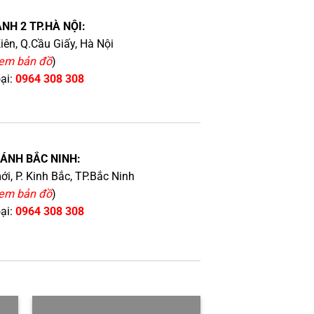
NH 2 TP.HÀ NỘI:
iên, Q.Cầu Giấy, Hà Nội
em bản đồ
)
oại:
0964 308 308
HÁNH BẮC NINH:
i, P. Kinh Bắc, TP.Bắc Ninh
em bản đồ
)
oại:
0964 308 308