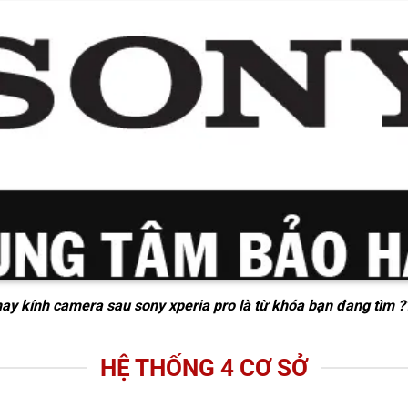
hay kính camera sau sony xperia pro
là từ khóa bạn đang tìm ?
HỆ THỐNG 4 CƠ SỞ