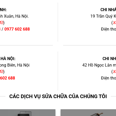
NH:
CHI NHÁ
h Xuân, Hà Nội.
19 Trần Quý K
đồ
)
(
X
8
/
0977 602 688
Điện th
+
.HÀ NỘI:
CHI N
ng Biên, Hà Nội
42 Hồ Ngọc Lân mớ
đồ
)
(
X
 602 688
Điện th
CÁC DỊCH VỤ SỬA CHỮA CỦA CHÚNG TÔI