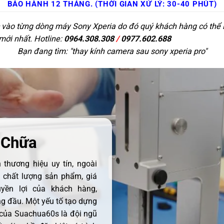
BẢO HÀNH 12 THÁNG. (THỜI GIAN XỬ LÝ: 30-40 PHÚT)
c vào từng dòng máy Sony Xperia do đó quý khách hàng có thể l
 mới nhất. Hotline:
0964.308.308
/
0977.602.688
Bạn đang tìm: "
thay kính camera sau sony xperia pro
"
 Chữa
thương hiệu uy tín, ngoài
ề chất lượng sản phẩm, giá
uyền lợi của khách hàng,
 đầu. Một yếu tố tạo dựng
 của Suachua60s là đội ngũ