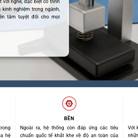
 với nghề, đặc biệt có trình
 kinh nghiệm trong ngành,
ên tâm tuyệt đối cho mọi
BỀN
trong
Ngoài ra, hệ thống còn đáp ứng các tiêu
Với 
óa hệ
chuẩn quốc tế khắt khe về độ an toàn của
nhữn