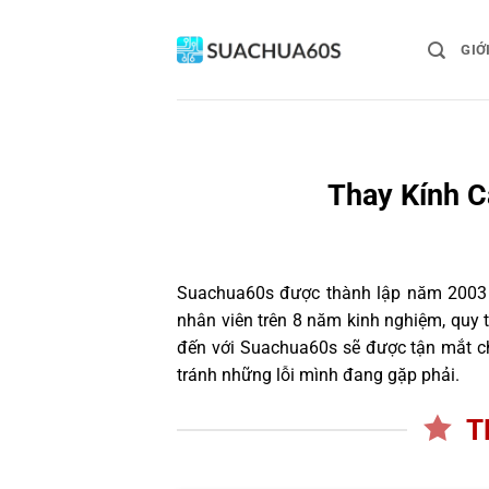
Bỏ
qua
GIỚ
nội
dung
Thay Kính C
Suachua60s
được thành lập năm 2003 và
nhân viên trên 8 năm kinh nghiệm, quy
đến với Suachua60s sẽ được tận mắt ch
tránh những lỗi mình đang gặp phải.
T