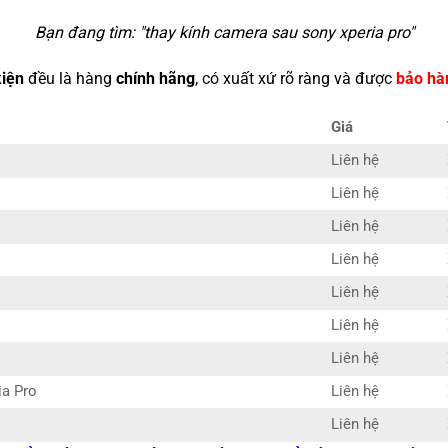
Bạn đang tìm: "
thay kính camera sau sony xperia pro
"
kiện
đều là hàng
chính hãng
, có xuất xứ rõ ràng và được
bảo hà
Giá
Liên hệ
Liên hệ
Liên hệ
Liên hệ
Liên hệ
Liên hệ
Liên hệ
ia Pro
Liên hệ
Liên hệ