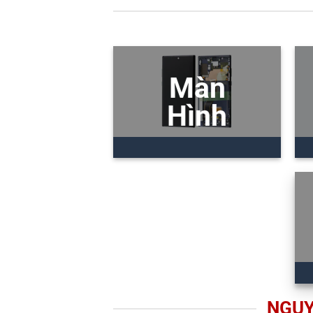
Màn
Hình
NGUY