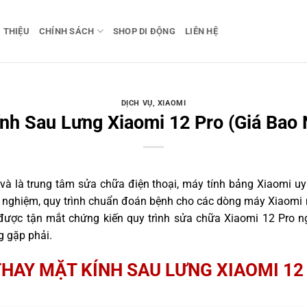
I THIỆU
CHÍNH SÁCH
SHOP DI ĐỘNG
LIÊN HỆ
DỊCH VỤ
,
XIAOMI
nh Sau Lưng Xiaomi 12 Pro (Giá Bao 
 là trung tâm sửa chữa điện thoại, máy tính bảng Xiaomi uy 
nh nghiệm, quy trình chuẩn đoán bệnh cho các dòng máy Xiaomi 
ược tận mắt chứng kiến quy trình sửa chữa Xiaomi 12 Pro ng
g gặp phải.
THAY MẶT KÍNH SAU LƯNG XIAOMI 12