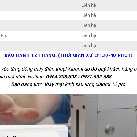
Liên hệ
Liên hệ
Liên hệ
 Pro
Liên hệ
Liên hệ
BẢO HÀNH 12 THÁNG. (THỜI GIAN XỬ LÝ: 30-40 PHÚT)
c vào từng dòng máy điện thoại Xiaomi do đó quý khách hàng có 
giá mới nhất. Hotline:
0964.308.308
/
0977.602.688
Bạn đang tìm: "
thay mặt kính sau lưng xiaomi 12 pro
"