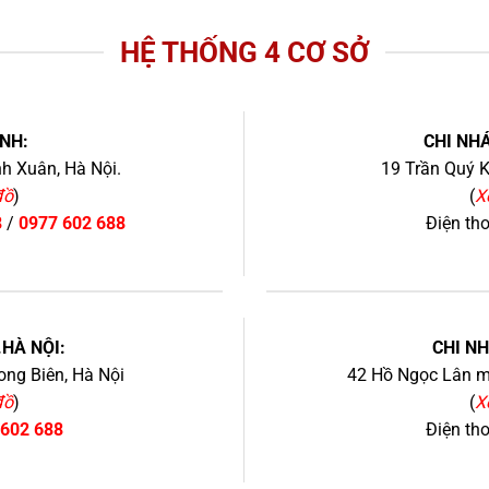
HỆ THỐNG 4 CƠ SỞ
NH:
CHI NHÁ
h Xuân, Hà Nội.
19 Trần Quý K
đồ
)
(
X
8
/
0977 602 688
Điện th
+
.HÀ NỘI:
CHI N
ng Biên, Hà Nội
42 Hồ Ngọc Lân mớ
đồ
)
(
X
 602 688
Điện th