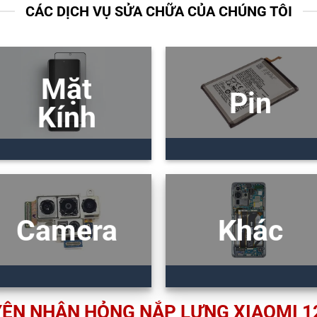
CÁC DỊCH VỤ SỬA CHỮA CỦA CHÚNG TÔI
Mặt
Pin
Kính
Camera
Khác
ÊN NHÂN HỎNG NẮP LƯNG XIAOMI 1