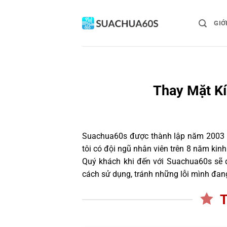
Bỏ
qua
GIỚ
nội
dung
Thay Mặt Kí
Suachua60s
được thành lập năm 2003 và
tôi có đội ngũ nhân viên trên 8 năm ki
Quý khách khi đến với Suachua60s sẽ đ
cách sử dụng, tránh những lỗi mình đan