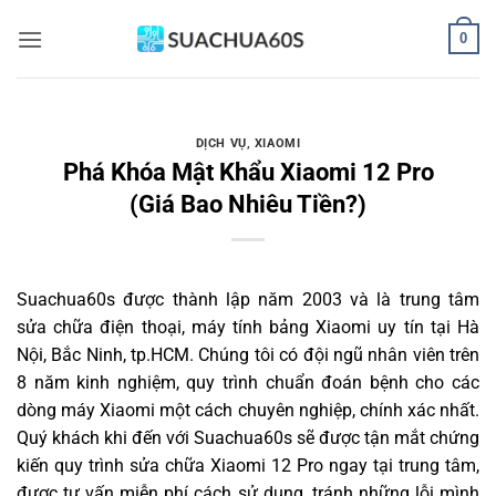
Bỏ
0
qua
nội
dung
DỊCH VỤ
,
XIAOMI
Phá Khóa Mật Khẩu Xiaomi 12 Pro
(Giá Bao Nhiêu Tiền?)
Suachua60s
được thành lập năm 2003 và là trung tâm
sửa chữa điện thoại, máy tính bảng Xiaomi uy tín tại Hà
Nội, Bắc Ninh, tp.HCM. Chúng tôi có đội ngũ nhân viên trên
8 năm kinh nghiệm, quy trình chuẩn đoán bệnh cho các
dòng máy Xiaomi một cách chuyên nghiệp, chính xác nhất.
Quý khách khi đến với Suachua60s sẽ được tận mắt chứng
kiến quy trình sửa chữa Xiaomi 12 Pro ngay tại trung tâm,
được tư vấn miễn phí cách sử dụng, tránh những lỗi mình