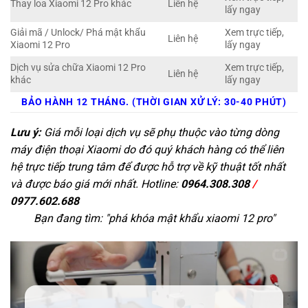
Thay loa Xiaomi 12 Pro khác
Liên hệ
lấy ngay
Giải mã / Unlock/ Phá mật khẩu
Xem trực tiếp,
Liên hệ
Xiaomi 12 Pro
lấy ngay
Dịch vụ sửa chữa Xiaomi 12 Pro
Xem trực tiếp,
Liên hệ
khác
lấy ngay
BẢO HÀNH 12 THÁNG. (THỜI GIAN XỬ LÝ: 30-40 PHÚT)
Lưu ý:
Giá mỗi loại dịch vụ sẽ phụ thuộc vào từng dòng
máy điện thoại Xiaomi do đó quý khách hàng có thể liên
hệ trực tiếp trung tâm để được hỗ trợ về kỹ thuật tốt nhất
và được báo giá mới nhất. Hotline:
0964.308.308
/
0977.602.688
Bạn đang tìm: "
phá khóa mật khẩu xiaomi 12 pro
"