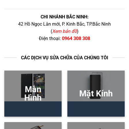
CHI NHÁNH BẮC NINH:
42 Hồ Ngọc Lân mới, P. Kinh Bắc, TP.Bắc Ninh
(
Xem bản đồ
)
Điện thoại:
0964 308 308
CÁC DỊCH VỤ SỬA CHỮA CỦA CHÚNG TÔI
Màn
Mặt Kính
Hình