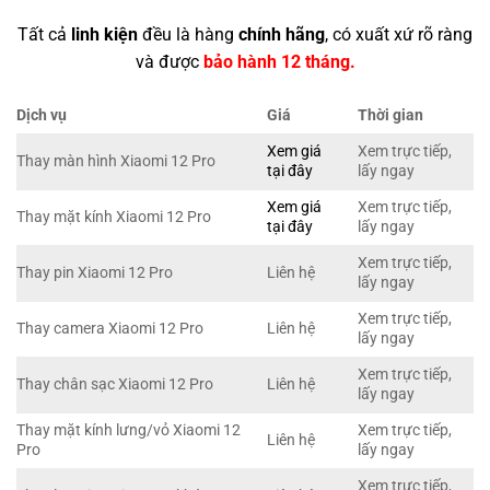
Tất cả
linh kiện
đều là hàng
chính hãng
, có xuất xứ rõ ràng
và được
bảo hành 12 tháng.
Dịch vụ
Giá
Thời gian
Xem giá
Xem trực tiếp,
Thay màn hình Xiaomi 12 Pro
tại đây
lấy ngay
Xem giá
Xem trực tiếp,
Thay mặt kính Xiaomi 12 Pro
tại đây
lấy ngay
Xem trực tiếp,
Thay pin Xiaomi 12 Pro
Liên hệ
lấy ngay
Xem trực tiếp,
Thay camera Xiaomi 12 Pro
Liên hệ
lấy ngay
Xem trực tiếp,
Thay chân sạc Xiaomi 12 Pro
Liên hệ
lấy ngay
Thay mặt kính lưng/vỏ Xiaomi 12
Xem trực tiếp,
Liên hệ
Pro
lấy ngay
Xem trực tiếp,