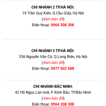
CHI NHÁNH 2 TP.HÀ NỘI:
19 Trần Quý Kiên, Q.Cầu Giấy, Hà Nội
(
Xem bản đồ
)
Điện thoại:
0964 308 308
+
CHI NHÁNH 3 TP.HÀ NỘI:
336 Nguyễn Văn Cừ, Q.Long Biên, Hà Nội
(
Xem bản đồ
)
Điện thoại:
0977 602 688
CHI NHÁNH BẮC NINH:
42 Hồ Ngọc Lân mới, P. Kinh Bắc, TP.Bắc Ninh
(
Xem bản đồ
)
Điện thoại:
0964 308 308