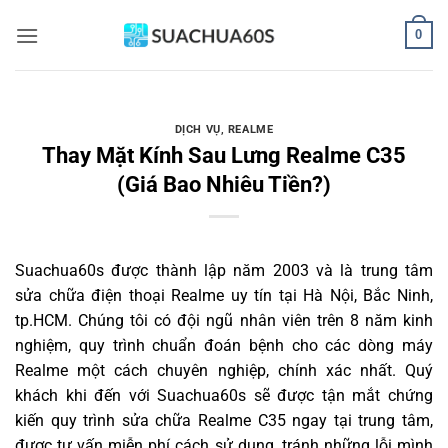
Bỏ
0
qua
nội
dung
DỊCH VỤ
,
REALME
Thay Mặt Kính Sau Lưng Realme C35
(Giá Bao Nhiêu Tiền?)
Suachua60s
được thành lập năm 2003 và là trung tâm
sửa chữa điện thoại Realme uy tín tại Hà Nội, Bắc Ninh,
tp.HCM. Chúng tôi có đội ngũ nhân viên trên 8 năm kinh
nghiệm, quy trình chuẩn đoán bệnh cho các dòng máy
Realme một cách chuyên nghiệp, chính xác nhất. Quý
khách khi đến với Suachua60s sẽ được tận mắt chứng
kiến quy trình sửa chữa Realme C35 ngay tại trung tâm,
được tư vấn miễn phí cách sử dụng, tránh những lỗi mình