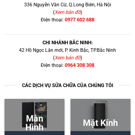
336 Nguyễn Văn Cừ, Q.Long Biên, Hà Nội
(
Xem bản đồ
)
Điện thoại:
0977 602 688
CHI NHÁNH BẮC NINH:
42 Hồ Ngọc Lân mới, P. Kinh Bắc, TP.Bắc Ninh
(
Xem bản đồ
)
Điện thoại:
0964 308 308
CÁC DỊCH VỤ SỬA CHỮA CỦA CHÚNG TÔI
Màn
Mặt Kính
Hình