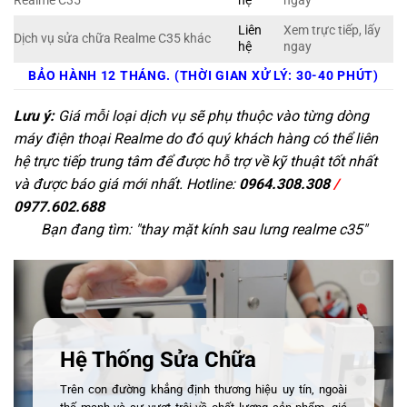
Realme C35
hệ
ngay
Liên
Xem trực tiếp, lấy
Dịch vụ sửa chữa Realme C35 khác
hệ
ngay
BẢO HÀNH 12 THÁNG. (THỜI GIAN XỬ LÝ: 30-40 PHÚT)
Lưu ý:
Giá mỗi loại dịch vụ sẽ phụ thuộc vào từng dòng
máy điện thoại Realme do đó quý khách hàng có thể liên
hệ trực tiếp trung tâm để được hỗ trợ về kỹ thuật tốt nhất
và được báo giá mới nhất. Hotline:
0964.308.308
/
0977.602.688
Bạn đang tìm: "
thay mặt kính sau lưng realme c35
"
Hệ Thống Sửa Chữa
Trên con đường khẳng định thương hiệu uy tín, ngoài