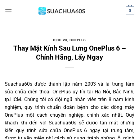
Bỏ
0
qua
nội
dung
DỊCH VỤ
,
ONEPLUS
Thay Mặt Kính Sau Lưng OnePlus 6 –
Chính Hãng, Lấy Ngay
Suachua60s
được thành lập năm 2003 và là trung tâm
sửa chữa điện thoại OnePlus uy tín tại Hà Nội, Bắc Ninh,
tp.HCM. Chúng tôi có đội ngũ nhân viên trên 8 năm kinh
nghiệm, quy trình chuẩn đoán bệnh cho các dòng máy
OnePlus một cách chuyên nghiệp, chính xác nhất. Quý
khách khi đến với Suachua60s sẽ được tận mắt chứng
kiến quy trình sửa chữa OnePlus 6 ngay tại trung tâm,
được tư vấn miễn phí cách sử dụng, tránh những lỗi mình