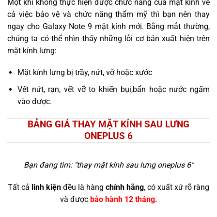
Một khi không thực hiện được chức năng của mặt kính về
cả việc bảo vệ và chức năng thẩm mỹ thì bạn nên thay
ngay cho Galaxy Note 9 mặt kính mới. Bằng mắt thường,
chúng ta có thể nhìn thấy những lỗi cơ bản xuất hiện trên
mặt kính lưng:
Mặt kính lưng bị trầy, nứt, vỡ hoặc xước
Vết nứt, rạn, vết vỡ to khiến bụi,bẩn hoặc nước ngấm
vào được.
BẢNG GIÁ THAY MẶT KÍNH SAU LƯNG
ONEPLUS 6
Bạn đang tìm: "
thay mặt kính sau lưng oneplus 6
"
Tất cả
linh kiện
đều là hàng
chính hãng
, có xuất xứ rõ ràng
và được
bảo hành 12 tháng.