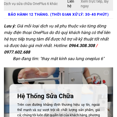
Liên
Xem trực tiếp, lấy
Dịch vụ sửa chữa OnePlus 6 khác
hệ
ngay
BẢO HÀNH 12 THÁNG. (THỜI GIAN XỬ LÝ: 30-40 PHÚT)
Lưu ý:
Giá mỗi loại dịch vụ sẽ phụ thuộc vào từng dòng
máy điện thoại OnePlus do đó quý khách hàng có thể liên
hệ trực tiếp trung tâm để được hỗ trợ về kỹ thuật tốt nhất
và được báo giá mới nhất. Hotline:
0964.308.308
/
0977.602.688
Bạn đang tìm: "
thay mặt kính sau lưng oneplus 6
"
Hệ Thống Sửa Chữa
Trên con đường khẳng định thương hiệu uy tín, ngoài
thế mạnh và sự vượt trội về chất lượng sản phẩm, giá
cả; chúng tôi luôn đặt quyền lợi của khách hàng, phương