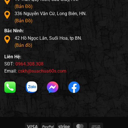
(Bản Đồ)
336 Nguyễn Văn Cừ, Long Biên, HN.
(Bản Đồ)
Bắc Ninh:
42 Hồ Ngọc Lân, Suối Hoa, tp BN.
(Bản đồ)
Liên Hệ:
SĐT:
0964.308.308
Email:
cskh@suachua60s.com
Visa
PayPal
Stripe
MasterCard
Cash