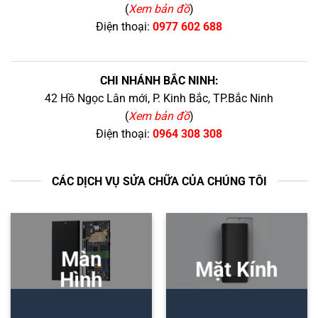
(
Xem bản đồ
)
Điện thoại:
0977 602 688
CHI NHÁNH BẮC NINH:
42 Hồ Ngọc Lân mới, P. Kinh Bắc, TP.Bắc Ninh
(
Xem bản đồ
)
Điện thoại:
0964 308 308
CÁC DỊCH VỤ SỬA CHỮA CỦA CHÚNG TÔI
Màn
Mặt Kính
Hình