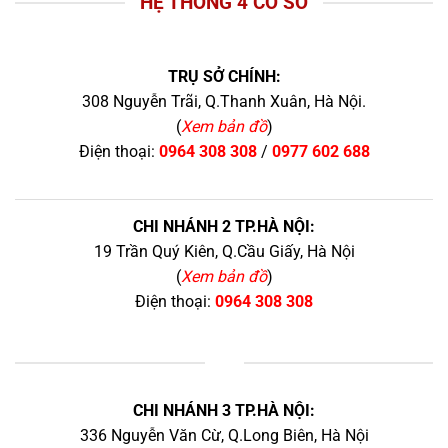
HỆ THỐNG 4 CƠ SỞ
TRỤ SỞ CHÍNH:
308 Nguyễn Trãi, Q.Thanh Xuân, Hà Nội.
(
Xem bản đồ
)
Điện thoại:
0964 308 308
/
0977 602 688
CHI NHÁNH 2 TP.HÀ NỘI:
19 Trần Quý Kiên, Q.Cầu Giấy, Hà Nội
(
Xem bản đồ
)
Điện thoại:
0964 308 308
+
CHI NHÁNH 3 TP.HÀ NỘI:
336 Nguyễn Văn Cừ, Q.Long Biên, Hà Nội