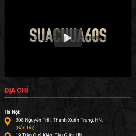
ĐỊA CHỈ
Hà Nội:
308 Nguyễn Trãi, Thanh Xuân Trung, HN.
(Bản Đồ)
19 Trần Quý Kiên, Cầu Giấy, HN.