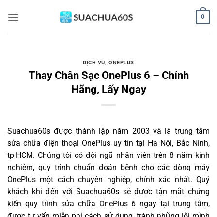
Bỏ
0
qua
nội
dung
DỊCH VỤ
,
ONEPLUS
Thay Chân Sạc OnePlus 6 – Chính
Hãng, Lấy Ngay
Suachua60s
được thành lập năm 2003 và là trung tâm
sửa chữa điện thoại OnePlus uy tín tại Hà Nội, Bắc Ninh,
tp.HCM. Chúng tôi có đội ngũ nhân viên trên 8 năm kinh
nghiệm, quy trình chuẩn đoán bệnh cho các dòng máy
OnePlus một cách chuyên nghiệp, chính xác nhất. Quý
khách khi đến với Suachua60s sẽ được tận mắt chứng
kiến quy trình sửa chữa OnePlus 6 ngay tại trung tâm,
được tư vấn miễn phí cách sử dụng, tránh những lỗi mình