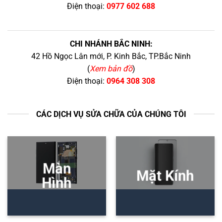
Điện thoại:
0977 602 688
CHI NHÁNH BẮC NINH:
42 Hồ Ngọc Lân mới, P. Kinh Bắc, TP.Bắc Ninh
(
Xem bản đồ
)
Điện thoại:
0964 308 308
CÁC DỊCH VỤ SỬA CHỮA CỦA CHÚNG TÔI
Màn
Mặt Kính
Hình