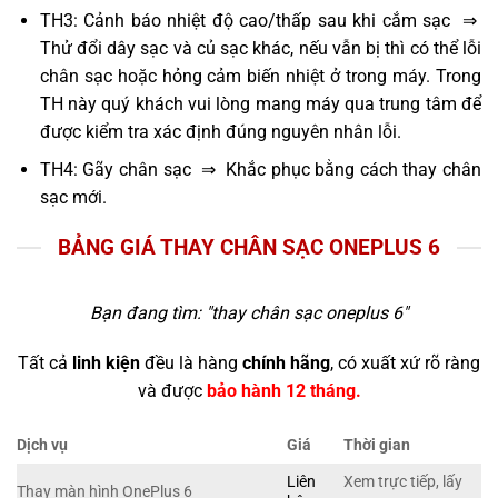
TH3: Cảnh báo nhiệt độ cao/thấp sau khi cắm sạc ⇒
Thử đổi dây sạc và củ sạc khác, nếu vẫn bị thì có thể lỗi
chân sạc hoặc hỏng cảm biến nhiệt ở trong máy. Trong
TH này quý khách vui lòng mang máy qua trung tâm để
được kiểm tra xác định đúng nguyên nhân lỗi.
TH4: Gãy chân sạc ⇒ Khắc phục bằng cách thay chân
sạc mới.
BẢNG GIÁ THAY CHÂN SẠC ONEPLUS 6
Bạn đang tìm: "
thay chân sạc oneplus 6
"
Tất cả
linh kiện
đều là hàng
chính hãng
, có xuất xứ rõ ràng
và được
bảo hành 12 tháng.
Dịch vụ
Giá
Thời gian
Liên
Xem trực tiếp, lấy
Thay màn hình OnePlus 6