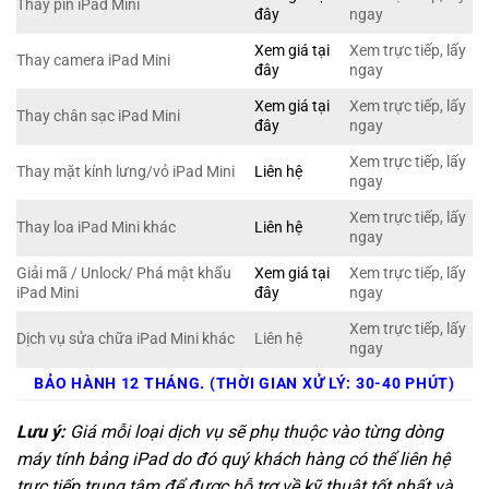
Thay pin iPad Mini
đây
ngay
Xem giá tại
Xem trực tiếp, lấy
Thay camera iPad Mini
đây
ngay
Xem giá tại
Xem trực tiếp, lấy
Thay chân sạc iPad Mini
đây
ngay
Xem trực tiếp, lấy
Thay mặt kính lưng/vỏ iPad Mini
Liên hệ
ngay
Xem trực tiếp, lấy
Thay loa iPad Mini khác
Liên hệ
ngay
Giải mã / Unlock/ Phá mật khẩu
Xem giá tại
Xem trực tiếp, lấy
iPad Mini
đây
ngay
Xem trực tiếp, lấy
Dịch vụ sửa chữa iPad Mini khác
Liên hệ
ngay
BẢO HÀNH 12 THÁNG. (THỜI GIAN XỬ LÝ: 30-40 PHÚT)
Lưu ý:
Giá mỗi loại dịch vụ sẽ phụ thuộc vào từng dòng
máy tính bảng iPad do đó quý khách hàng có thể liên hệ
trực tiếp trung tâm để được hỗ trợ về kỹ thuật tốt nhất và