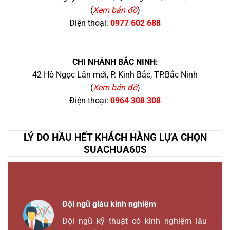
(
Xem bản đồ
)
Điện thoại:
0977 602 688
CHI NHÁNH BẮC NINH:
42 Hồ Ngọc Lân mới, P. Kinh Bắc, TP.Bắc Ninh
(
Xem bản đồ
)
Điện thoại:
0964 308 308
LÝ DO HẦU HẾT KHÁCH HÀNG LỰA CHỌN
SUACHUA60S
Đội ngũ giàu kinh nghiệm
Đội ngũ kỹ thuật có kinh nghiệm lâu