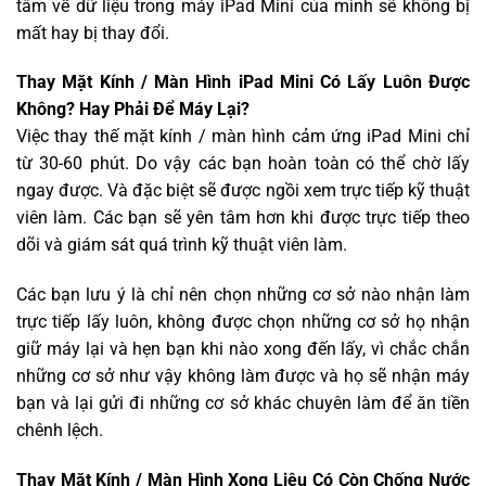
tâm về dữ liệu trong máy iPad Mini của mình sẽ không bị
mất hay bị thay đổi.
Thay Mặt Kính / Màn Hình iPad Mini Có Lấy Luôn Được
Không? Hay Phải Để Máy Lại?
Việc thay thế mặt kính / màn hình cảm ứng iPad Mini chỉ
từ 30-60 phút. Do vậy các bạn hoàn toàn có thể chờ lấy
ngay được. Và đặc biệt sẽ được ngồi xem trực tiếp kỹ thuật
viên làm. Các bạn sẽ yên tâm hơn khi được trực tiếp theo
dõi và giám sát quá trình kỹ thuật viên làm.
Các bạn lưu ý là chỉ nên chọn những cơ sở nào nhận làm
trực tiếp lấy luôn, không được chọn những cơ sở họ nhận
giữ máy lại và hẹn bạn khi nào xong đến lấy, vì chắc chắn
những cơ sở như vậy không làm được và họ sẽ nhận máy
bạn và lại gửi đi những cơ sở khác chuyên làm để ăn tiền
chênh lệch.
Thay Mặt Kính / Màn Hình Xong Liệu Có Còn Chống Nước