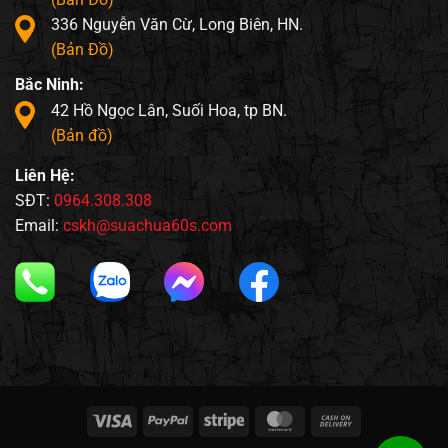
336 Nguyễn Văn Cừ, Long Biên, HN.
(Bản Đồ)
Bắc Ninh:
42 Hồ Ngọc Lân, Suối Hoa, tp BN.
(Bản đồ)
Liên Hệ:
SĐT:
0964.308.308
Email:
cskh@suachua60s.com
Visa
PayPal
Stripe
MasterCard
Cash
On