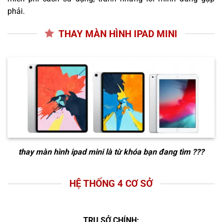
phải.
THAY MÀN HÌNH IPAD MINI
thay màn hình ipad mini
là từ khóa bạn đang tìm ???
HỆ THỐNG 4 CƠ SỞ
TRỤ SỞ CHÍNH: