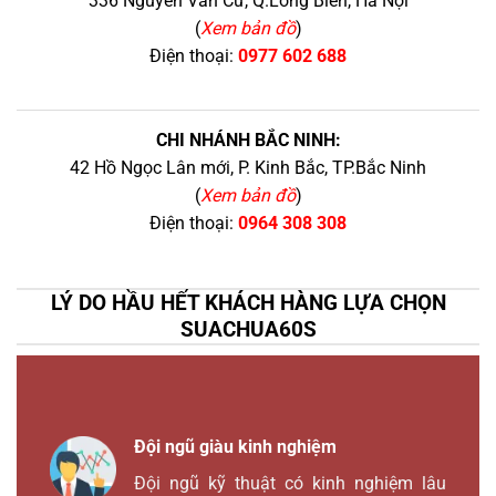
336 Nguyễn Văn Cừ, Q.Long Biên, Hà Nội
(
Xem bản đồ
)
Điện thoại:
0977 602 688
CHI NHÁNH BẮC NINH:
42 Hồ Ngọc Lân mới, P. Kinh Bắc, TP.Bắc Ninh
(
Xem bản đồ
)
Điện thoại:
0964 308 308
LÝ DO HẦU HẾT KHÁCH HÀNG LỰA CHỌN
SUACHUA60S
Đội ngũ giàu kinh nghiệm
Đội ngũ kỹ thuật có kinh nghiệm lâu