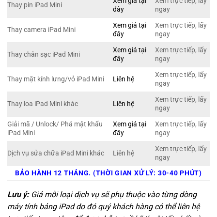
Xem giá tại
Xem trực tiếp, lấy
Thay pin iPad Mini
đây
ngay
Xem giá tại
Xem trực tiếp, lấy
Thay camera iPad Mini
đây
ngay
Xem giá tại
Xem trực tiếp, lấy
Thay chân sạc iPad Mini
đây
ngay
Xem trực tiếp, lấy
Thay mặt kính lưng/vỏ iPad Mini
Liên hệ
ngay
Xem trực tiếp, lấy
Thay loa iPad Mini khác
Liên hệ
ngay
Giải mã / Unlock/ Phá mật khẩu
Xem giá tại
Xem trực tiếp, lấy
iPad Mini
đây
ngay
Xem trực tiếp, lấy
Dịch vụ sửa chữa iPad Mini khác
Liên hệ
ngay
BẢO HÀNH 12 THÁNG. (THỜI GIAN XỬ LÝ: 30-40 PHÚT)
Lưu ý:
Giá mỗi loại dịch vụ sẽ phụ thuộc vào từng dòng
máy tính bảng iPad do đó quý khách hàng có thể liên hệ