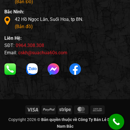
(Bản Đồ)
Bắc Ninh:
42 Hồ Ngọc Lân, Suối Hoa, tp BN.
(Bản đồ)
Liên Hệ:
SĐT:
0964.308.308
Email:
cskh@suachua60s.com
Visa
PayPal
Stripe
MasterCard
Cash
On
Copyright 2026 ©
Bản quyền thuộc về Công Ty Bán Lẻ Di Động
Delivery
Nam Bắc