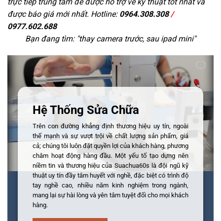
trực tiếp trung tâm để được hỗ trợ về kỹ thuật tốt nhất và
được báo giá mới nhất. Hotline:
0964.308.308
/
0977.602.688
Bạn đang tìm: "
thay camera trước, sau ipad mini
"
Hệ Thống Sửa Chữa
Trên con đường khẳng định thương hiệu uy tín, ngoài
thế mạnh và sự vượt trội về chất lượng sản phẩm, giá
cả; chúng tôi luôn đặt quyền lợi của khách hàng, phương
châm hoạt động hàng đầu. Một yếu tố tạo dựng nên
niềm tin và thương hiệu của Suachua60s là đội ngũ kỹ
thuật uy tín đầy tâm huyết với nghề, đặc biệt có trình độ
tay nghề cao, nhiều năm kinh nghiệm trong ngành,
mang lại sự hài lòng và yên tâm tuyệt đối cho mọi khách
hàng.