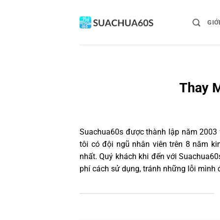
Bỏ
qua
GIỚ
nội
dung
Thay M
Suachua60s
được thành lập năm 2003 và
tôi có đội ngũ nhân viên trên 8 năm k
nhất. Quý khách khi đến với Suachua60s
phí cách sử dụng, tránh những lỗi mình 