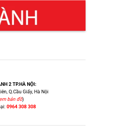
NH 2 TP.HÀ NỘI:
iên, Q.Cầu Giấy, Hà Nội
em bản đồ
)
oại:
0964 308 308