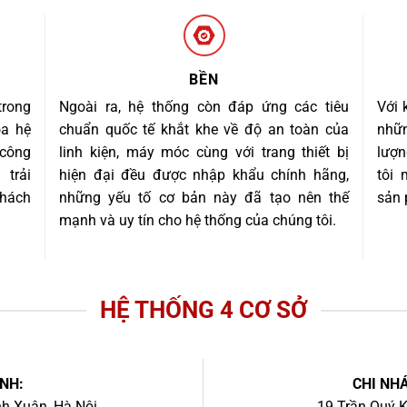
BỀN
trong
Ngoài ra, hệ thống còn đáp ứng các tiêu
Với 
óa hệ
chuẩn quốc tế khắt khe về độ an toàn của
nhữn
 công
linh kiện, máy móc cùng với trang thiết bị
lượn
trải
hiện đại đều được nhập khẩu chính hãng,
tôi
khách
những yếu tố cơ bản này đã tạo nên thế
sản 
mạnh và uy tín cho hệ thống của chúng tôi.
HỆ THỐNG 4 CƠ SỞ
NH:
CHI NHÁ
h Xuân, Hà Nội.
19 Trần Quý K