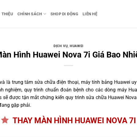
I THIỆU
CHÍNH SÁCH
SHOP DI ĐỘNG
LIÊN HỆ
DỊCH VỤ
,
HUAWEI
àn Hình Huawei Nova 7i Giá Bao Nhi
 là trung tâm sửa chữa điện thoại, máy tính bảng Huawei uy 
inh nghiệm, quy trình chuẩn đoán bệnh cho các dòng máy Hu
 sẽ được tận mắt chứng kiến quy trình sửa chữa Huawei Nova 
đang gặp phải.
THAY MÀN HÌNH HUAWEI NOVA 7I