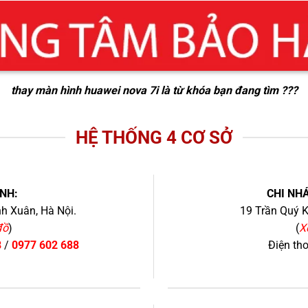
thay màn hình huawei nova 7i
là từ khóa bạn đang tìm ???
HỆ THỐNG 4 CƠ SỞ
NH:
CHI NHÁ
h Xuân, Hà Nội.
19 Trần Quý K
đồ
)
(
X
8
/
0977 602 688
Điện th
+