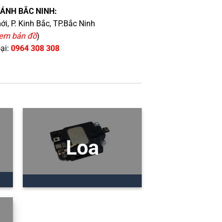
HÁNH BẮC NINH:
i, P. Kinh Bắc, TP.Bắc Ninh
em bản đồ
)
oại:
0964 308 308
Loa