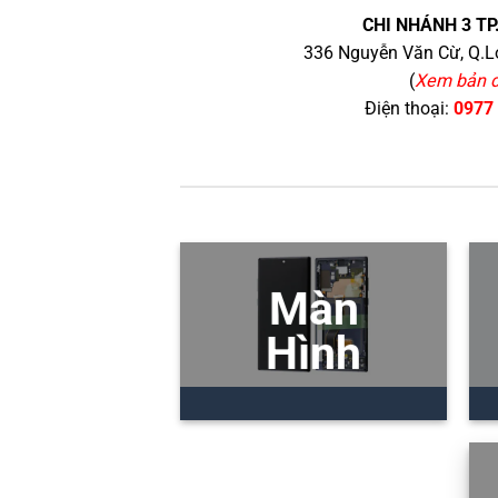
CHI NHÁNH 3 TP
336 Nguyễn Văn Cừ, Q.Lo
(
Xem bản 
Điện thoại:
0977
Màn
Hình