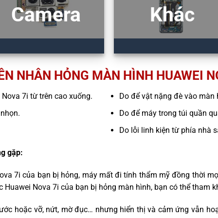
Camera
Khác
ÊN NHÂN HỎNG MÀN HÌNH HUAWEI NO
i Nova 7i từ trên cao xuống.
Do để vật nặng đè vào màn 
 nhọn.
Do để máy trong túi quần quá
Do lỗi linh kiện từ phía nhà 
g gặp:
ova 7i của bạn bị hỏng, máy mất đi tính thẩm mỹ đồng thời mọ
ếc Huawei Nova 7i của bạn bị hỏng màn hình, bạn có thể tham k
ước hoặc vỡ, nứt, mờ đục… nhưng hiển thị và cảm ứng vẫn hoạ