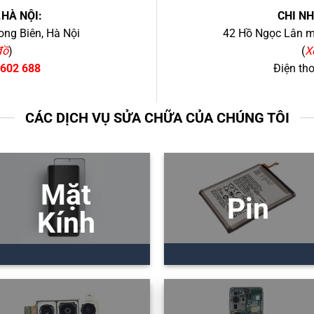
.HÀ NỘI:
CHI N
ng Biên, Hà Nội
42 Hồ Ngọc Lân mớ
đồ
)
(
X
 602 688
Điện th
CÁC DỊCH VỤ SỬA CHỮA CỦA CHÚNG TÔI
Mặt
Pin
Kính