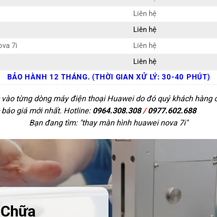
Liên hệ
Liên hệ
ova 7i
Liên hệ
Liên hệ
BẢO HÀNH 12 THÁNG. (THỜI GIAN XỬ LÝ: 30-40 PHÚT)
c vào từng dòng máy điện thoại Huawei do đó quý khách hàng có 
 báo giá mới nhất. Hotline:
0964.308.308
/
0977.602.688
Bạn đang tìm: "
thay màn hình huawei nova 7i
"
 Chữa