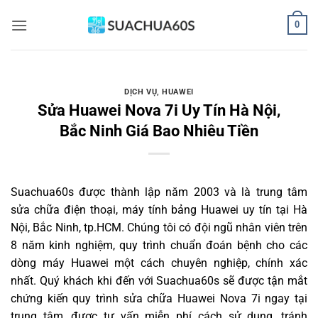
Bỏ
0
qua
nội
dung
DỊCH VỤ
,
HUAWEI
Sửa Huawei Nova 7i Uy Tín Hà Nội,
Bắc Ninh Giá Bao Nhiêu Tiền
Suachua60s
được thành lập năm 2003 và là trung tâm
sửa chữa điện thoại, máy tính bảng Huawei uy tín tại Hà
Nội, Bắc Ninh, tp.HCM. Chúng tôi có đội ngũ nhân viên trên
8 năm kinh nghiệm, quy trình chuẩn đoán bệnh cho các
dòng máy Huawei một cách chuyên nghiệp, chính xác
nhất. Quý khách khi đến với Suachua60s sẽ được tận mắt
chứng kiến quy trình sửa chữa Huawei Nova 7i ngay tại
trung tâm, được tư vấn miễn phí cách sử dụng, tránh