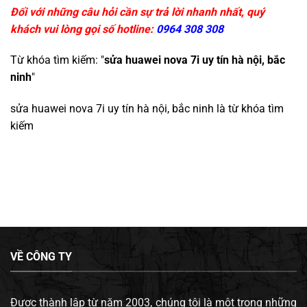
Đối với những câu hỏi cần sự trả lời nhanh nhất, quý
khách vui lòng gọi số hotline:
0964 308 308
Từ khóa tìm kiếm: "
sửa huawei nova 7i uy tín hà nội, bắc
ninh
"
sửa huawei nova 7i uy tín hà nội, bắc ninh
là từ khóa tìm
kiếm
VỀ CÔNG TY
Được thành lập từ năm 2003, chúng tôi là một trong những