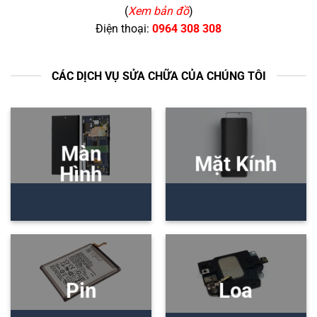
(
Xem bản đồ
)
Điện thoại:
0964 308 308
CÁC DỊCH VỤ SỬA CHỮA CỦA CHÚNG TÔI
Màn
Mặt Kính
Hình
Pin
Loa