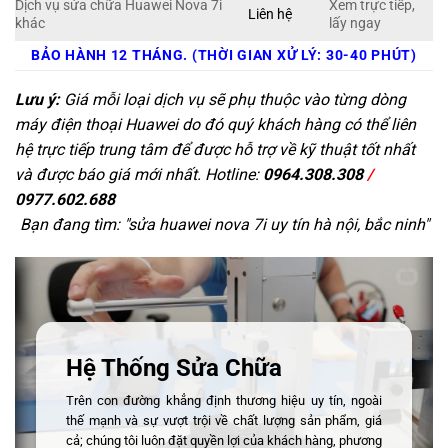
Dịch vụ sửa chữa Huawei Nova 7i
Xem trực tiếp,
Liên hệ
khác
lấy ngay
BẢO HÀNH 12 THÁNG. (THỜI GIAN XỬ LÝ: 30-40 PHÚT)
Lưu ý:
Giá mỗi loại dịch vụ sẽ phụ thuộc vào từng dòng
máy điện thoại Huawei do đó quý khách hàng có thể liên
hệ trực tiếp trung tâm để được hỗ trợ về kỹ thuật tốt nhất
và được báo giá mới nhất. Hotline:
0964.308.308
/
0977.602.688
Bạn đang tìm: "
sửa huawei nova 7i uy tín hà nội, bắc ninh
"
Hệ Thống Sửa Chữa
Trên con đường khẳng định thương hiệu uy tín, ngoài
thế mạnh và sự vượt trội về chất lượng sản phẩm, giá
cả; chúng tôi luôn đặt quyền lợi của khách hàng, phương