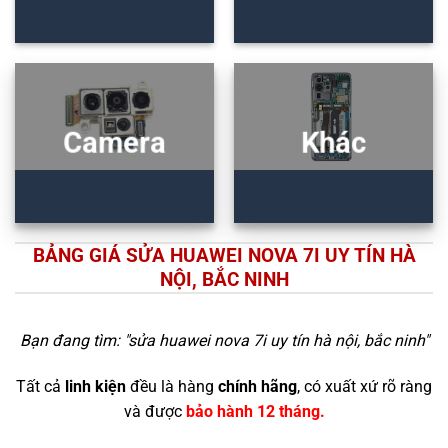
Camera
Khác
BẢNG GIÁ SỬA HUAWEI NOVA 7I UY TÍN HÀ
NỘI, BẮC NINH
Bạn đang tìm: "
sửa huawei nova 7i uy tín hà nội, bắc ninh
"
Tất cả
linh kiện
đều là hàng
chính hãng
, có xuất xứ rõ ràng
và được
bảo hành 12 tháng.