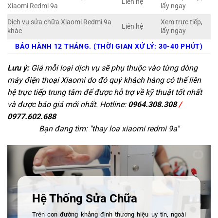
Liên hệ
Xiaomi Redmi 9a
lấy ngay
Dịch vụ sửa chữa Xiaomi Redmi 9a
Xem trực tiếp,
Liên hệ
khác
lấy ngay
BẢO HÀNH 12 THÁNG. (THỜI GIAN XỬ LÝ: 30-40 PHÚT)
Lưu ý:
Giá mỗi loại dịch vụ sẽ phụ thuộc vào từng dòng
máy điện thoại Xiaomi do đó quý khách hàng có thể liên
hệ trực tiếp trung tâm để được hỗ trợ về kỹ thuật tốt nhất
và được báo giá mới nhất. Hotline:
0964.308.308
/
0977.602.688
Bạn đang tìm: "
thay loa xiaomi redmi 9a
"
Hệ Thống Sửa Chữa
Trên con đường khẳng định thương hiệu uy tín, ngoài