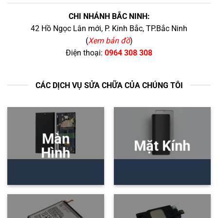
CHI NHÁNH BẮC NINH:
42 Hồ Ngọc Lân mới, P. Kinh Bắc, TP.Bắc Ninh
(
Xem bản đồ
)
Điện thoại:
0964 308 308
CÁC DỊCH VỤ SỬA CHỮA CỦA CHÚNG TÔI
Màn
Mặt Kính
Hình