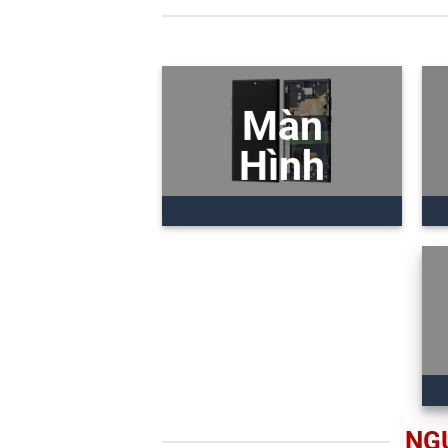
Màn
Hình
NG