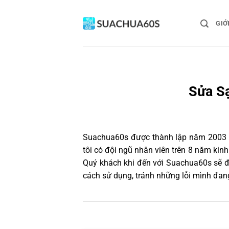
Bỏ
qua
GIỚ
nội
dung
Sửa S
Suachua60s
được thành lập năm 2003 và
tôi có đội ngũ nhân viên trên 8 năm ki
Quý khách khi đến với Suachua60s sẽ đ
cách sử dụng, tránh những lỗi mình đan