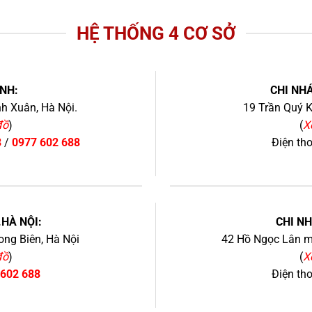
HỆ THỐNG 4 CƠ SỞ
NH:
CHI NHÁ
h Xuân, Hà Nội.
19 Trần Quý K
đồ
)
(
X
8
/
0977 602 688
Điện th
+
.HÀ NỘI:
CHI N
ng Biên, Hà Nội
42 Hồ Ngọc Lân mớ
đồ
)
(
X
 602 688
Điện th