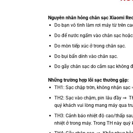
Nguyên nhân hỏng chân sạc Xiaomi Re
Do bạn vô tình làm rơi máy từ trên c
Do để nước ngấm vào chân sạc hoặc 
Do mòn tiếp xúc ở trong chân sạc.
Do bụi bẩn dính vào chân sạc.
Do gãy chân sạc do cắm sạc không đún
Những trường hợp lỗi sạc thường gặp:
TH1: Sạc chập trờn, không nhận sạc 
TH2: Sạc vào chậm, pin lâu đầy ⇒ Thử
quý khách vui lòng mang máy qua tru
TH3: Cảnh báo nhiệt độ cao/thấp sau
nhiệt ở trong máy. Trong TH này quý