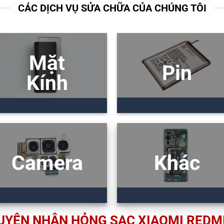
CÁC DỊCH VỤ SỬA CHỮA CỦA CHÚNG TÔI
Mặt
Pin
Kính
Camera
Khác
UYÊN NHÂN HỎNG SẠC XIAOMI REDMI