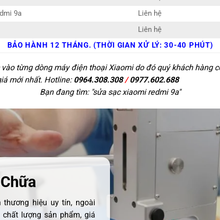
edmi 9a
Liên hệ
Liên hệ
BẢO HÀNH 12 THÁNG. (THỜI GIAN XỬ LÝ: 30-40 PHÚT)
c vào từng dòng máy điện thoại Xiaomi do đó quý khách hàng có 
giá mới nhất. Hotline:
0964.308.308
/
0977.602.688
Bạn đang tìm: "
sửa sạc xiaomi redmi 9a
"
 Chữa
thương hiệu uy tín, ngoài
ề chất lượng sản phẩm, giá