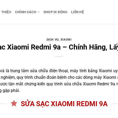
I THIỆU
CHÍNH SÁCH
SHOP DI ĐỘNG
LIÊN HỆ
DỊCH VỤ
,
XIAOMI
ạc Xiaomi Redmi 9a – Chính Hãng, Lấ
 là trung tâm sửa chữa điện thoại, máy tính bảng Xiaomi uy 
nh nghiệm, quy trình chuẩn đoán bệnh cho các dòng máy Xiaomi 
ược tận mắt chứng kiến quy trình sửa chữa Xiaomi Redmi 9a ng
g gặp phải.
SỬA SẠC XIAOMI REDMI 9A