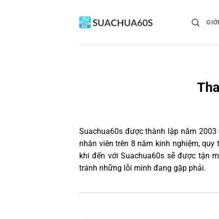
Bỏ
qua
GIỚ
nội
dung
Tha
Suachua60s
được thành lập năm 2003 và
nhân viên trên 8 năm kinh nghiệm, quy
khi đến với Suachua60s sẽ được tận mắ
tránh những lỗi mình đang gặp phải.