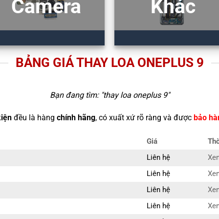
Camera
Khác
BẢNG GIÁ THAY LOA ONEPLUS 9
Bạn đang tìm: "
thay loa oneplus 9
"
kiện
đều là hàng
chính hãng
, có xuất xứ rõ ràng và được
bảo hà
Giá
Thờ
Liên hệ
Xem
Liên hệ
Xem
Liên hệ
Xem
Liên hệ
Xem