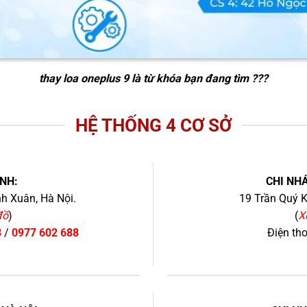
thay loa oneplus 9
là từ khóa bạn đang tìm ???
HỆ THỐNG 4 CƠ SỞ
NH:
CHI NHÁ
h Xuân, Hà Nội.
19 Trần Quý K
đồ
)
(
X
8
/
0977 602 688
Điện th
+