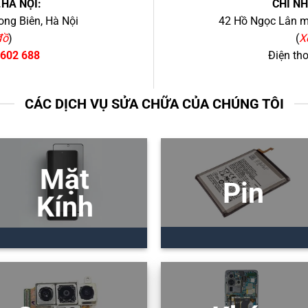
.HÀ NỘI:
CHI N
ng Biên, Hà Nội
42 Hồ Ngọc Lân mớ
đồ
)
(
X
 602 688
Điện th
CÁC DỊCH VỤ SỬA CHỮA CỦA CHÚNG TÔI
Mặt
Pin
Kính