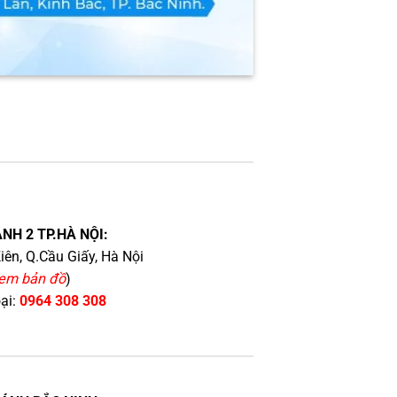
NH 2 TP.HÀ NỘI:
iên, Q.Cầu Giấy, Hà Nội
em bản đồ
)
oại:
0964 308 308