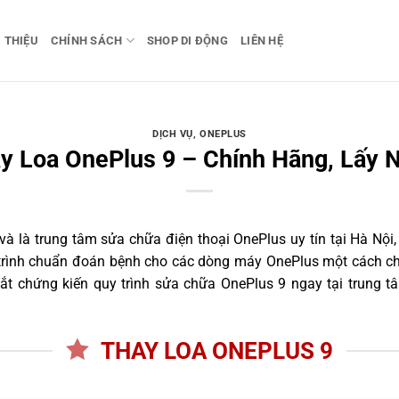
I THIỆU
CHÍNH SÁCH
SHOP DI ĐỘNG
LIÊN HỆ
DỊCH VỤ
,
ONEPLUS
y Loa OnePlus 9 – Chính Hãng, Lấy 
 là trung tâm sửa chữa điện thoại OnePlus uy tín tại Hà Nội,
 trình chuẩn đoán bệnh cho các dòng máy OnePlus một cách ch
t chứng kiến quy trình sửa chữa OnePlus 9 ngay tại trung t
THAY LOA ONEPLUS 9