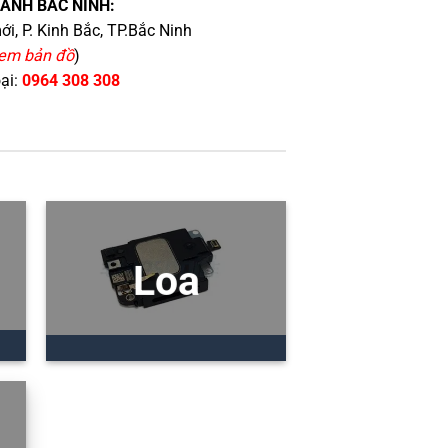
HÁNH BẮC NINH:
i, P. Kinh Bắc, TP.Bắc Ninh
em bản đồ
)
oại:
0964 308 308
Loa