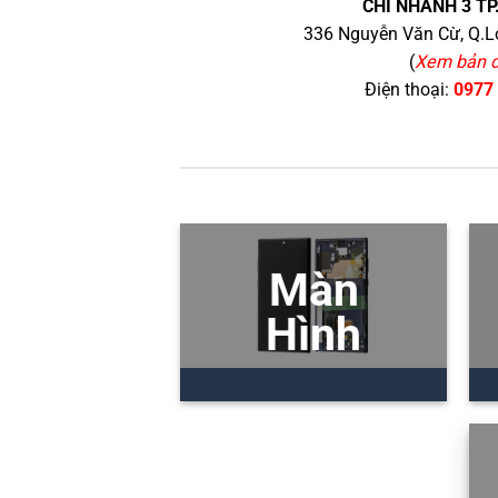
CHI NHÁNH 3 TP
336 Nguyễn Văn Cừ, Q.Lo
(
Xem bản 
Điện thoại:
0977
Màn
Hình