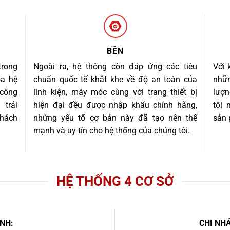
BỀN
trong
Ngoài ra, hệ thống còn đáp ứng các tiêu
Với 
óa hệ
chuẩn quốc tế khắt khe về độ an toàn của
nhữn
 công
linh kiện, máy móc cùng với trang thiết bị
lượn
trải
hiện đại đều được nhập khẩu chính hãng,
tôi
khách
những yếu tố cơ bản này đã tạo nên thế
sản 
mạnh và uy tín cho hệ thống của chúng tôi.
HỆ THỐNG 4 CƠ SỞ
NH:
CHI NHÁ