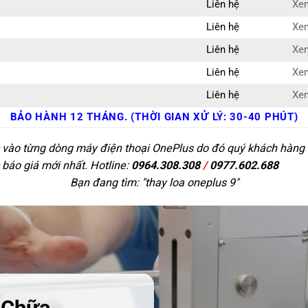
Liên hệ
Xem
Liên hệ
Xem
Liên hệ
Xem
Liên hệ
Xem
Liên hệ
Xem
BẢO HÀNH 12 THÁNG. (THỜI GIAN XỬ LÝ: 30-40 PHÚT)
c vào từng dòng máy điện thoại OnePlus do đó quý khách hàng có
 báo giá mới nhất. Hotline:
0964.308.308
/
0977.602.688
Bạn đang tìm: "
thay loa oneplus 9
"