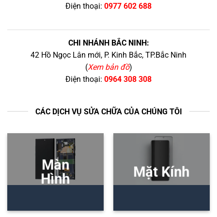
Điện thoại:
0977 602 688
CHI NHÁNH BẮC NINH:
42 Hồ Ngọc Lân mới, P. Kinh Bắc, TP.Bắc Ninh
(
Xem bản đồ
)
Điện thoại:
0964 308 308
CÁC DỊCH VỤ SỬA CHỮA CỦA CHÚNG TÔI
Màn
Mặt Kính
Hình