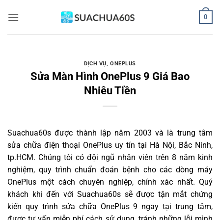
Bỏ
0
qua
nội
dung
DỊCH VỤ
,
ONEPLUS
Sửa Màn Hình OnePlus 9 Giá Bao
Nhiêu Tiền
Suachua60s
được thành lập năm 2003 và là trung tâm
sửa chữa điện thoại OnePlus uy tín tại Hà Nội, Bắc Ninh,
tp.HCM. Chúng tôi có đội ngũ nhân viên trên 8 năm kinh
nghiệm, quy trình chuẩn đoán bệnh cho các dòng máy
OnePlus một cách chuyên nghiệp, chính xác nhất. Quý
khách khi đến với Suachua60s sẽ được tận mắt chứng
kiến quy trình sửa chữa OnePlus 9 ngay tại trung tâm,
được tư vấn miễn phí cách sử dụng, tránh những lỗi mình