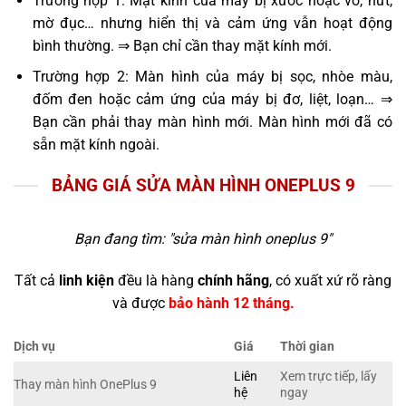
Trường hợp 1: Mặt kính của máy bị xước hoặc vỡ, nứt,
mờ đục… nhưng hiển thị và cảm ứng vẫn hoạt động
bình thường. ⇒ Bạn chỉ cần thay mặt kính mới.
Trường hợp 2: Màn hình của máy bị sọc, nhòe màu,
đốm đen hoặc cảm ứng của máy bị đơ, liệt, loạn… ⇒
Bạn cần phải thay màn hình mới. Màn hình mới đã có
sẵn mặt kính ngoài.
BẢNG GIÁ SỬA MÀN HÌNH ONEPLUS 9
Bạn đang tìm: "
sửa màn hình oneplus 9
"
Tất cả
linh kiện
đều là hàng
chính hãng
, có xuất xứ rõ ràng
và được
bảo hành 12 tháng.
Dịch vụ
Giá
Thời gian
Liên
Xem trực tiếp, lấy
Thay màn hình OnePlus 9
hệ
ngay