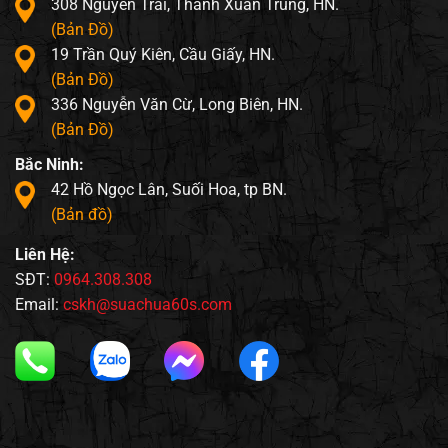
308 Nguyễn Trãi, Thanh Xuân Trung, HN.
(Bản Đồ)
19 Trần Quý Kiên, Cầu Giấy, HN.
(Bản Đồ)
336 Nguyễn Văn Cừ, Long Biên, HN.
(Bản Đồ)
Bắc Ninh:
42 Hồ Ngọc Lân, Suối Hoa, tp BN.
(Bản đồ)
Liên Hệ:
SĐT:
0964.308.308
Email:
cskh@suachua60s.com