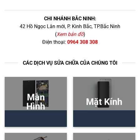
CHI NHÁNH BẮC NINH:
42 Hồ Ngọc Lân mới, P. Kinh Bắc, TP.Bắc Ninh
(
Xem bản đồ
)
Điện thoại:
0964 308 308
CÁC DỊCH VỤ SỬA CHỮA CỦA CHÚNG TÔI
Màn
Mặt Kính
Hình