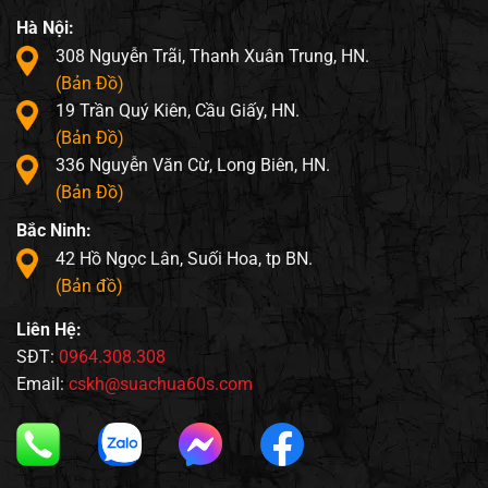
Hà Nội:
308 Nguyễn Trãi, Thanh Xuân Trung, HN.
(Bản Đồ)
19 Trần Quý Kiên, Cầu Giấy, HN.
(Bản Đồ)
336 Nguyễn Văn Cừ, Long Biên, HN.
(Bản Đồ)
Bắc Ninh:
42 Hồ Ngọc Lân, Suối Hoa, tp BN.
(Bản đồ)
Liên Hệ:
SĐT:
0964.308.308
Email:
cskh@suachua60s.com