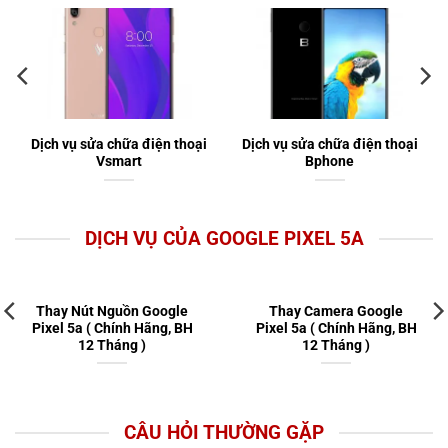
Dịch vụ sửa chữa điện thoại
Dịch vụ sửa chữa điện thoại
Vsmart
Bphone
DỊCH VỤ CỦA GOOGLE PIXEL 5A
gle
Thay Camera Google
Thay Kính Google Pi
, BH
Pixel 5a ( Chính Hãng, BH
5a ( Chính Hãng, BH
12 Tháng )
Tháng )
CÂU HỎI THƯỜNG GẶP