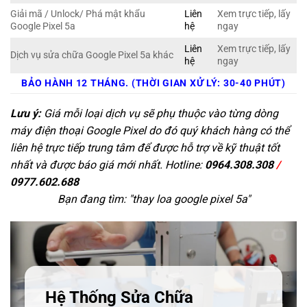
Giải mã / Unlock/ Phá mật khẩu
Liên
Xem trực tiếp, lấy
Google Pixel 5a
hệ
ngay
Liên
Xem trực tiếp, lấy
Dịch vụ sửa chữa Google Pixel 5a khác
hệ
ngay
BẢO HÀNH 12 THÁNG. (THỜI GIAN XỬ LÝ: 30-40 PHÚT)
Lưu ý:
Giá mỗi loại dịch vụ sẽ phụ thuộc vào từng dòng
máy điện thoại Google Pixel do đó quý khách hàng có thể
liên hệ trực tiếp trung tâm để được hỗ trợ về kỹ thuật tốt
nhất và được báo giá mới nhất. Hotline:
0964.308.308
/
0977.602.688
Bạn đang tìm: "
thay loa google pixel 5a
"
Hệ Thống Sửa Chữa