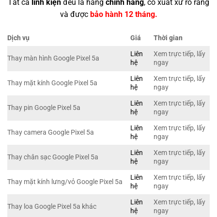
Tất cả
linh kiện
đều là hàng
chính hãng
, có xuất xứ rõ ràng
và được
bảo hành 12 tháng.
Dịch vụ
Giá
Thời gian
Liên
Xem trực tiếp, lấy
Thay màn hình Google Pixel 5a
hệ
ngay
Liên
Xem trực tiếp, lấy
Thay mặt kính Google Pixel 5a
hệ
ngay
Liên
Xem trực tiếp, lấy
Thay pin Google Pixel 5a
hệ
ngay
Liên
Xem trực tiếp, lấy
Thay camera Google Pixel 5a
hệ
ngay
Liên
Xem trực tiếp, lấy
Thay chân sạc Google Pixel 5a
hệ
ngay
Liên
Xem trực tiếp, lấy
Thay mặt kính lưng/vỏ Google Pixel 5a
hệ
ngay
Liên
Xem trực tiếp, lấy
Thay loa Google Pixel 5a khác
hệ
ngay