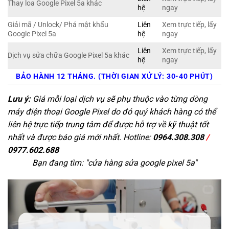
Thay loa Google Pixel 5a khác
hệ
ngay
Giải mã / Unlock/ Phá mật khẩu
Liên
Xem trực tiếp, lấy
Google Pixel 5a
hệ
ngay
Liên
Xem trực tiếp, lấy
Dịch vụ sửa chữa Google Pixel 5a khác
hệ
ngay
BẢO HÀNH 12 THÁNG. (THỜI GIAN XỬ LÝ: 30-40 PHÚT)
Lưu ý:
Giá mỗi loại dịch vụ sẽ phụ thuộc vào từng dòng
máy điện thoại Google Pixel do đó quý khách hàng có thể
liên hệ trực tiếp trung tâm để được hỗ trợ về kỹ thuật tốt
nhất và được báo giá mới nhất. Hotline:
0964.308.308
/
0977.602.688
Bạn đang tìm: "
cửa hàng sửa google pixel 5a
"