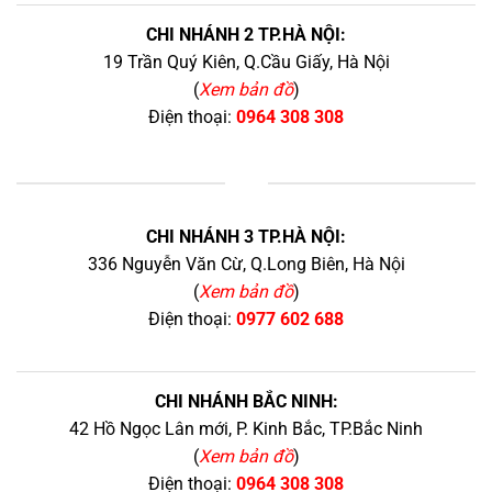
CHI NHÁNH 2 TP.HÀ NỘI:
19 Trần Quý Kiên, Q.Cầu Giấy, Hà Nội
(
Xem bản đồ
)
Điện thoại:
0964 308 308
+
CHI NHÁNH 3 TP.HÀ NỘI:
336 Nguyễn Văn Cừ, Q.Long Biên, Hà Nội
(
Xem bản đồ
)
Điện thoại:
0977 602 688
CHI NHÁNH BẮC NINH:
42 Hồ Ngọc Lân mới, P. Kinh Bắc, TP.Bắc Ninh
(
Xem bản đồ
)
Điện thoại:
0964 308 308