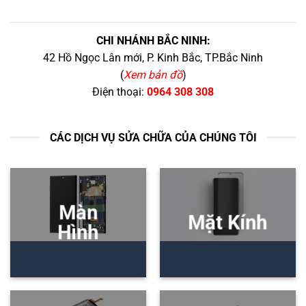
CHI NHÁNH BẮC NINH:
42 Hồ Ngọc Lân mới, P. Kinh Bắc, TP.Bắc Ninh
(
Xem bản đồ
)
Điện thoại:
0964 308 308
CÁC DỊCH VỤ SỬA CHỮA CỦA CHÚNG TÔI
Màn
Mặt Kính
Hình