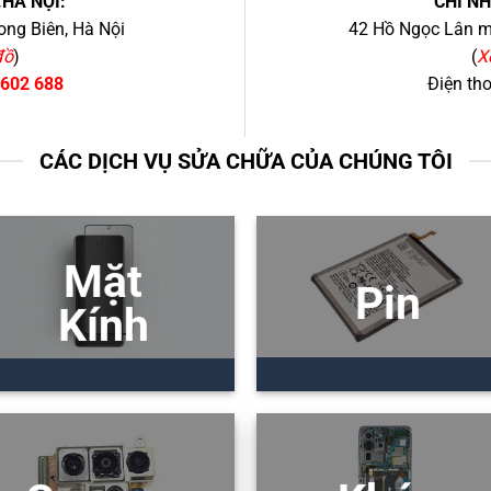
.HÀ NỘI:
CHI N
ng Biên, Hà Nội
42 Hồ Ngọc Lân mớ
đồ
)
(
X
 602 688
Điện th
CÁC DỊCH VỤ SỬA CHỮA CỦA CHÚNG TÔI
Mặt
Pin
Kính