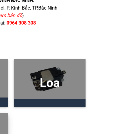
HÁNH BẮC NINH:
i, P. Kinh Bắc, TP.Bắc Ninh
em bản đồ
)
oại:
0964 308 308
Loa