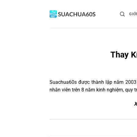
Bỏ
qua
GIỚ
nội
dung
Thay Kí
Suachua60s
được thành lập năm 2003 và
nhân viên trên 8 năm kinh nghiệm, quy 
X