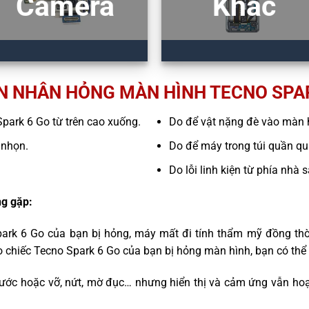
Camera
Khác
 NHÂN HỎNG MÀN HÌNH TECNO SPA
 Spark 6 Go từ trên cao xuống.
Do để vật nặng đè vào màn 
 nhọn.
Do để máy trong túi quần quá
Do lỗi linh kiện từ phía nhà 
g gặp:
park 6 Go của bạn bị hỏng, máy mất đi tính thẩm mỹ đồng thờ
o chiếc Tecno Spark 6 Go của bạn bị hỏng màn hình, bạn có thể
ước hoặc vỡ, nứt, mờ đục… nhưng hiển thị và cảm ứng vẫn hoạ