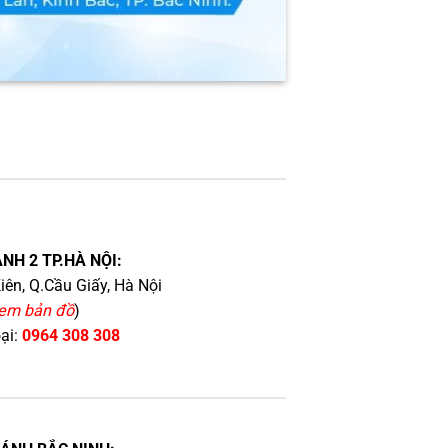
NH 2 TP.HÀ NỘI:
iên, Q.Cầu Giấy, Hà Nội
em bản đồ
)
oại:
0964 308 308