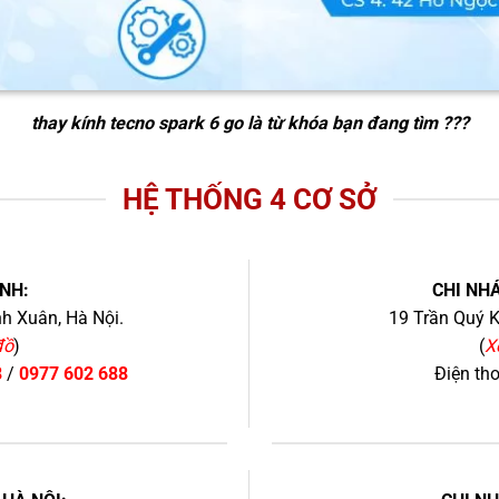
thay kính tecno spark 6 go
là từ khóa bạn đang tìm ???
HỆ THỐNG 4 CƠ SỞ
NH:
CHI NHÁ
h Xuân, Hà Nội.
19 Trần Quý K
đồ
)
(
X
8
/
0977 602 688
Điện th
+