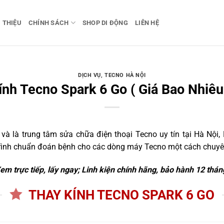
I THIỆU
CHÍNH SÁCH
SHOP DI ĐỘNG
LIÊN HỆ
DỊCH VỤ
,
TECNO HÀ NỘI
nh Tecno Spark 6 Go ( Giá Bao Nhiêu
 là trung tâm sửa chữa điện thoại Tecno uy tín tại Hà Nội, 
trình chuẩn đoán bệnh cho các dòng máy Tecno một cách chuyên
em trực tiếp, lấy ngay; Linh kiện chính hãng, bảo hành 12 thán
THAY KÍNH TECNO SPARK 6 GO