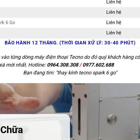
Liên hệ
Liên hệ
rk 6 Go
Liên hệ
Liên hệ
BẢO HÀNH 12 THÁNG. (THỜI GIAN XỬ LÝ: 30-40 PHÚT)
c vào từng dòng máy điện thoại Tecno do đó quý khách hàng có 
giá mới nhất. Hotline:
0964.308.308
/
0977.602.688
Bạn đang tìm: "
thay kính tecno spark 6 go
"
 Chữa