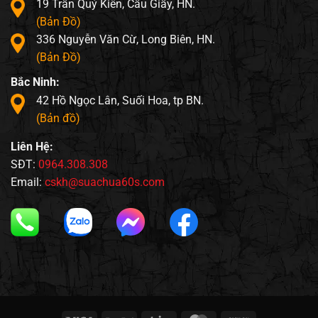
19 Trần Quý Kiên, Cầu Giấy, HN.
(Bản Đồ)
336 Nguyễn Văn Cừ, Long Biên, HN.
(Bản Đồ)
Bắc Ninh:
42 Hồ Ngọc Lân, Suối Hoa, tp BN.
(Bản đồ)
Liên Hệ:
SĐT:
0964.308.308
Email:
cskh@suachua60s.com