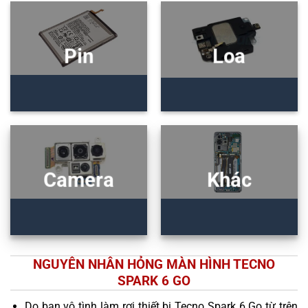
Pin
Loa
Camera
Khác
NGUYÊN NHÂN HỎNG MÀN HÌNH TECNO
SPARK 6 GO
Do bạn vô tình làm rơi thiết bị Tecno Spark 6 Go từ trên