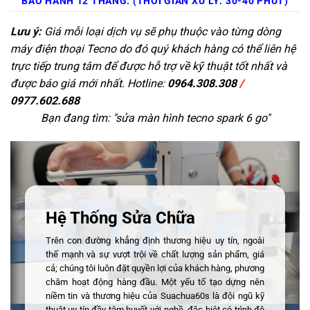
BẢO HÀNH 12 THÁNG. (THỜI GIAN XỬ LÝ: 30-40 PHÚT)
Lưu ý:
Giá mỗi loại dịch vụ sẽ phụ thuộc vào từng dòng
máy điện thoại Tecno do đó quý khách hàng có thể liên hệ
trực tiếp trung tâm để được hỗ trợ về kỹ thuật tốt nhất và
được báo giá mới nhất. Hotline:
0964.308.308
/
0977.602.688
Bạn đang tìm: "
sửa màn hình tecno spark 6 go
"
Hệ Thống Sửa Chữa
Trên con đường khẳng định thương hiệu uy tín, ngoài
thế mạnh và sự vượt trội về chất lượng sản phẩm, giá
cả; chúng tôi luôn đặt quyền lợi của khách hàng, phương
châm hoạt động hàng đầu. Một yếu tố tạo dựng nên
niềm tin và thương hiệu của Suachua60s là đội ngũ kỹ
thuật uy tín đầy tâm huyết với nghề, đặc biệt có trình độ