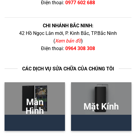
Điện thoại:
0977 602 688
CHI NHÁNH BẮC NINH:
42 Hồ Ngọc Lân mới, P. Kinh Bắc, TP.Bắc Ninh
(
Xem bản đồ
)
Điện thoại:
0964 308 308
CÁC DỊCH VỤ SỬA CHỮA CỦA CHÚNG TÔI
Màn
Mặt Kính
Hình