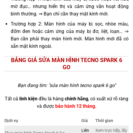
mờ đục… nhưng hiển thị và cảm ứng vẫn hoạt động
bình thường. ⇒ Bạn chỉ cần thay mặt kính mới.
Trường hợp 2: Màn hình của máy bị sọc, nhòe màu,
đốm đen hoặc cảm ứng của máy bị đơ, liệt, loạn… ⇒
Bạn cần phải thay màn hình mới. Màn hình mới đã có
sẵn mặt kính ngoài.
BẢNG GIÁ SỬA MÀN HÌNH TECNO SPARK 6
GO
Bạn đang tìm: "
sửa màn hình tecno spark 6 go
"
Tất cả
linh kiện
đều là hàng
chính hãng
, có xuất xứ rõ ràng
và được
bảo hành 12 tháng.
Dịch vụ
Giá
Thời gian
Liên
Xem trực tiếp, lấy