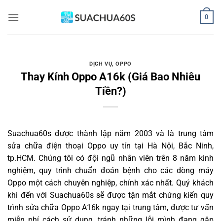
Bỏ
0
qua
nội
dung
DỊCH VỤ
,
OPPO
Thay Kính Oppo A16k (Giá Bao Nhiêu
Tiền?)
Suachua60s
được thành lập năm 2003 và là trung tâm
sửa chữa điện thoại Oppo uy tín tại Hà Nội, Bắc Ninh,
tp.HCM. Chúng tôi có đội ngũ nhân viên trên 8 năm kinh
nghiệm, quy trình chuẩn đoán bệnh cho các dòng máy
Oppo một cách chuyên nghiệp, chính xác nhất. Quý khách
khi đến với Suachua60s sẽ được tận mắt chứng kiến quy
trình sửa chữa Oppo A16k ngay tại trung tâm, được tư vấn
miễn phí cách sử dụng, tránh những lỗi mình đang gặp