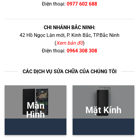
Điện thoại:
0977 602 688
CHI NHÁNH BẮC NINH:
42 Hồ Ngọc Lân mới, P. Kinh Bắc, TP.Bắc Ninh
(
Xem bản đồ
)
Điện thoại:
0964 308 308
CÁC DỊCH VỤ SỬA CHỮA CỦA CHÚNG TÔI
Màn
Mặt Kính
Hình