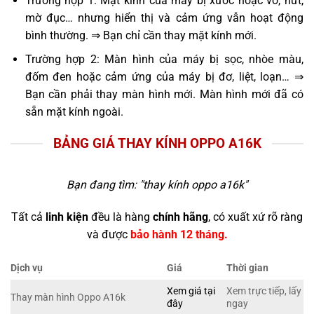
Trường hợp 1: Mặt kính của máy bị xước hoặc vỡ, nứt,
mờ đục… nhưng hiển thị và cảm ứng vẫn hoạt động
bình thường. ⇒ Bạn chỉ cần thay mặt kính mới.
Trường hợp 2: Màn hình của máy bị sọc, nhòe màu,
đốm đen hoặc cảm ứng của máy bị đơ, liệt, loạn… ⇒
Bạn cần phải thay màn hình mới. Màn hình mới đã có
sẵn mặt kính ngoài.
BẢNG GIÁ THAY KÍNH OPPO A16K
Bạn đang tìm: "
thay kính oppo a16k
"
Tất cả
linh kiện
đều là hàng
chính hãng
, có xuất xứ rõ ràng
và được
bảo hành 12 tháng.
Dịch vụ
Giá
Thời gian
Xem giá tại
Xem trực tiếp, lấy
Thay màn hình Oppo A16k
đây
ngay