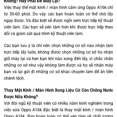
Không? Hay Phải Để Máy Lại?
Việc thay thế mặt kính / màn hình cảm ứng Oppo A16k chỉ
từ 30-60 phút. Do vậy các bạn hoàn toàn có thể chờ lấy
ngay được. Và đặc biệt sẽ được ngồi xem trực tiếp kỹ thuật
viên làm. Các bạn sẽ yên tâm hơn khi được trực tiếp theo
dõi và giám sát quá trình kỹ thuật viên làm.
Các bạn lưu ý là chỉ nên chọn những cơ sở nào nhận làm
trực tiếp lấy luôn, không được chọn những cơ sở họ nhận
giữ máy lại và hẹn bạn khi nào xong đến lấy, vì chắc chắn
những cơ sở như vậy không làm được và họ sẽ nhận máy
bạn và lại gửi đi những cơ sở khác chuyên làm để ăn tiền
chênh lệch.
Thay Mặt Kính / Màn Hình Xong Liệu Có Còn Chống Nước
Được Nữa Không?
Với đội ngũ kỹ thuật viên có nhiều năm kinh nghiệm trong
việc sửa Oppo A16k đặc biệt là thay mặt kính / màn hình
Oppo A16k. Bạn hoàn toàn có thể yên tâm về chất lượng