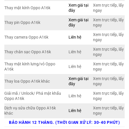
Xem giá tại
Xem trực tiếp, lấy
Thay mặt kính Oppo A16k
đây
ngay
Xem giá tại
Xem trực tiếp, lấy
Thay pin Oppo A16k
đây
ngay
Xem trực tiếp, lấy
Thay camera Oppo A16k
Liên hệ
ngay
Xem trực tiếp, lấy
Thay chân sạc Oppo A16k
Liên hệ
ngay
Thay mặt kính lưng/vỏ Oppo
Xem trực tiếp, lấy
Liên hệ
A16k
ngay
Xem giá tại
Xem trực tiếp, lấy
Thay loa Oppo A16k khác
đây
ngay
Giải mã / Unlock/ Phá mật khẩu
Xem trực tiếp, lấy
Liên hệ
Oppo A16k
ngay
Dịch vụ sửa chữa Oppo A16k
Xem trực tiếp, lấy
Liên hệ
khác
ngay
BẢO HÀNH 12 THÁNG. (THỜI GIAN XỬ LÝ: 30-40 PHÚT)