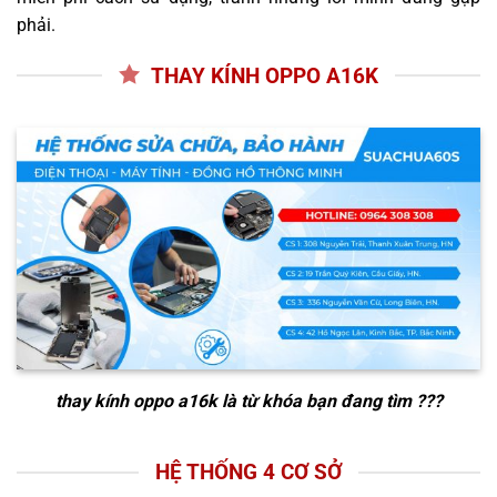
phải.
THAY KÍNH OPPO A16K
thay kính oppo a16k
là từ khóa bạn đang tìm ???
HỆ THỐNG 4 CƠ SỞ