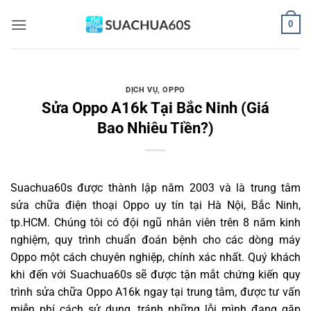
Bỏ
0
qua
nội
dung
DỊCH VỤ
,
OPPO
Sửa Oppo A16k Tại Bắc Ninh (Giá
Bao Nhiêu Tiền?)
Suachua60s
được thành lập năm 2003 và là trung tâm
sửa chữa điện thoại Oppo uy tín tại Hà Nội, Bắc Ninh,
tp.HCM. Chúng tôi có đội ngũ nhân viên trên 8 năm kinh
nghiệm, quy trình chuẩn đoán bệnh cho các dòng máy
Oppo một cách chuyên nghiệp, chính xác nhất. Quý khách
khi đến với Suachua60s sẽ được tận mắt chứng kiến quy
trình sửa chữa Oppo A16k ngay tại trung tâm, được tư vấn
miễn phí cách sử dụng, tránh những lỗi mình đang gặp