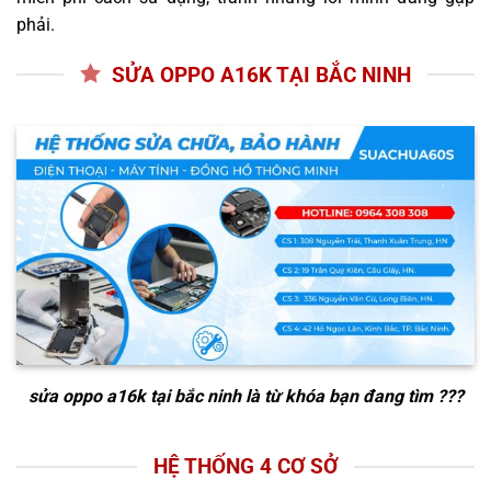
phải.
SỬA OPPO A16K TẠI BẮC NINH
sửa oppo a16k tại bắc ninh
là từ khóa bạn đang tìm ???
HỆ THỐNG 4 CƠ SỞ