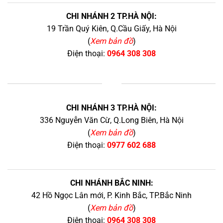
CHI NHÁNH 2 TP.HÀ NỘI:
19 Trần Quý Kiên, Q.Cầu Giấy, Hà Nội
(
Xem bản đồ
)
Điện thoại:
0964 308 308
+
CHI NHÁNH 3 TP.HÀ NỘI:
336 Nguyễn Văn Cừ, Q.Long Biên, Hà Nội
(
Xem bản đồ
)
Điện thoại:
0977 602 688
CHI NHÁNH BẮC NINH:
42 Hồ Ngọc Lân mới, P. Kinh Bắc, TP.Bắc Ninh
(
Xem bản đồ
)
Điện thoại:
0964 308 308