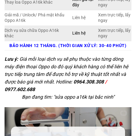
Thay loa Oppo A16k khác
đây
ngay
Giải mã / Unlock/ Phá mật khẩu
Xem trực tiếp, lấy
Liên hệ
Oppo A16k
ngay
Dịch vụ sửa chữa Oppo A16k
Xem trực tiếp, lấy
Liên hệ
khác
ngay
BẢO HÀNH 12 THÁNG. (THỜI GIAN XỬ LÝ: 30-40 PHÚT)
Lưu ý:
Giá mỗi loại dịch vụ sẽ phụ thuộc vào từng dòng
máy điện thoại Oppo do đó quý khách hàng có thể liên hệ
trực tiếp trung tâm để được hỗ trợ về kỹ thuật tốt nhất và
được báo giá mới nhất. Hotline:
0964.308.308
/
0977.602.688
Bạn đang tìm: "
sửa oppo a16k tại bắc ninh
"