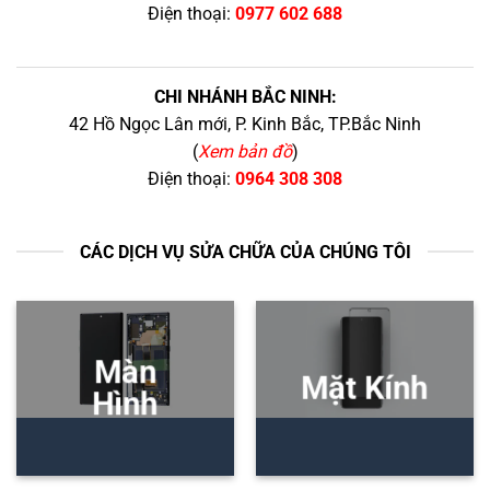
Điện thoại:
0977 602 688
CHI NHÁNH BẮC NINH:
42 Hồ Ngọc Lân mới, P. Kinh Bắc, TP.Bắc Ninh
(
Xem bản đồ
)
Điện thoại:
0964 308 308
CÁC DỊCH VỤ SỬA CHỮA CỦA CHÚNG TÔI
Màn
Mặt Kính
Hình