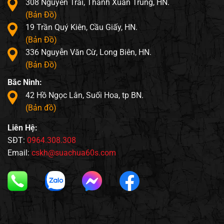
308 Nguyễn Trãi, Thanh Xuân Trung, HN.
(Bản Đồ)
19 Trần Quý Kiên, Cầu Giấy, HN.
(Bản Đồ)
336 Nguyễn Văn Cừ, Long Biên, HN.
(Bản Đồ)
Bắc Ninh:
42 Hồ Ngọc Lân, Suối Hoa, tp BN.
(Bản đồ)
Liên Hệ:
SĐT:
0964.308.308
Email:
cskh@suachua60s.com