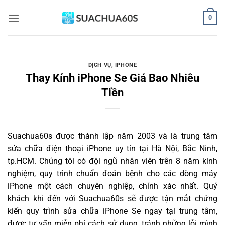
Bỏ
0
qua
nội
dung
DỊCH VỤ
,
IPHONE
Thay Kính iPhone Se Giá Bao Nhiêu
Tiền
Suachua60s
được thành lập năm 2003 và là trung tâm
sửa chữa điện thoại iPhone uy tín tại Hà Nội, Bắc Ninh,
tp.HCM. Chúng tôi có đội ngũ nhân viên trên 8 năm kinh
nghiệm, quy trình chuẩn đoán bệnh cho các dòng máy
iPhone một cách chuyên nghiệp, chính xác nhất. Quý
khách khi đến với Suachua60s sẽ được tận mắt chứng
kiến quy trình sửa chữa iPhone Se ngay tại trung tâm,
được tư vấn miễn phí cách sử dụng, tránh những lỗi mình