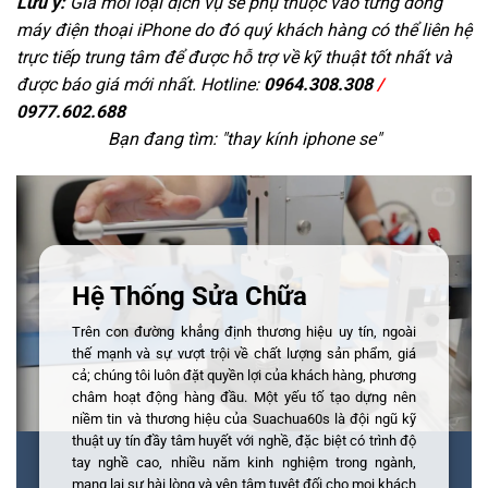
Lưu ý:
Giá mỗi loại dịch vụ sẽ phụ thuộc vào từng dòng
máy điện thoại iPhone do đó quý khách hàng có thể liên hệ
trực tiếp trung tâm để được hỗ trợ về kỹ thuật tốt nhất và
được báo giá mới nhất. Hotline:
0964.308.308
/
0977.602.688
Bạn đang tìm: "
thay kính iphone se
"
Hệ Thống Sửa Chữa
Trên con đường khẳng định thương hiệu uy tín, ngoài
thế mạnh và sự vượt trội về chất lượng sản phẩm, giá
cả; chúng tôi luôn đặt quyền lợi của khách hàng, phương
châm hoạt động hàng đầu. Một yếu tố tạo dựng nên
niềm tin và thương hiệu của Suachua60s là đội ngũ kỹ
thuật uy tín đầy tâm huyết với nghề, đặc biệt có trình độ
tay nghề cao, nhiều năm kinh nghiệm trong ngành,
mang lại sự hài lòng và yên tâm tuyệt đối cho mọi khách