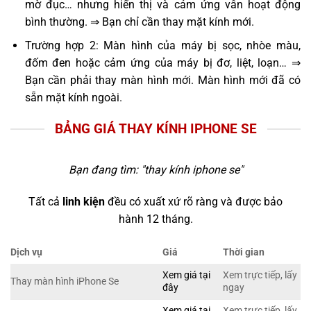
mờ đục… nhưng hiển thị và cảm ứng vẫn hoạt động
bình thường. ⇒ Bạn chỉ cần thay mặt kính mới.
Trường hợp 2: Màn hình của máy bị sọc, nhòe màu,
đốm đen hoặc cảm ứng của máy bị đơ, liệt, loạn… ⇒
Bạn cần phải thay màn hình mới. Màn hình mới đã có
sẵn mặt kính ngoài.
BẢNG GIÁ THAY KÍNH IPHONE SE
Bạn đang tìm: "
thay kính iphone se
"
Tất cả
linh kiện
đều có xuất xứ rõ ràng và được bảo
hành 12 tháng.
Dịch vụ
Giá
Thời gian
Xem giá tại
Xem trực tiếp, lấy
Thay màn hình iPhone Se
đây
ngay
Xem giá tại
Xem trực tiếp, lấy