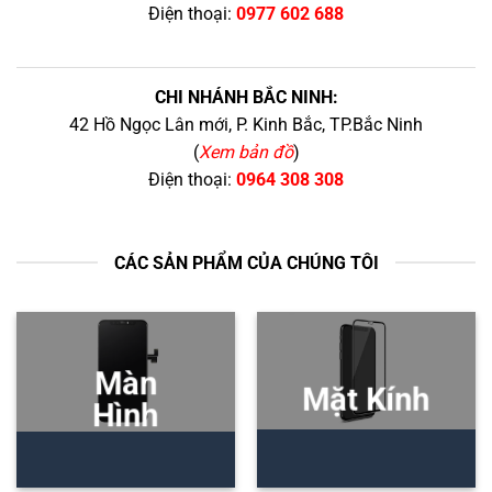
Điện thoại:
0977 602 688
CHI NHÁNH BẮC NINH:
42 Hồ Ngọc Lân mới, P. Kinh Bắc, TP.Bắc Ninh
(
Xem bản đồ
)
Điện thoại:
0964 308 308
CÁC SẢN PHẨM CỦA CHÚNG TÔI
Màn
Mặt Kính
Hình