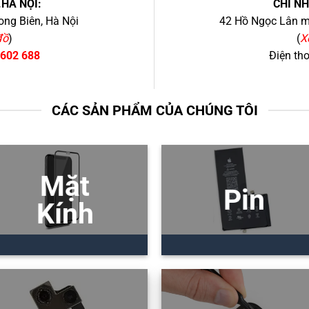
.HÀ NỘI:
CHI N
ng Biên, Hà Nội
42 Hồ Ngọc Lân mớ
đồ
)
(
X
 602 688
Điện th
CÁC SẢN PHẨM CỦA CHÚNG TÔI
Mặt
Pin
Kính