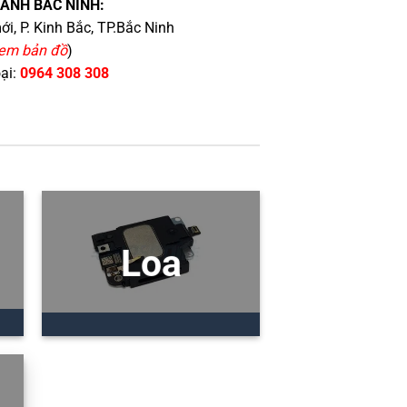
HÁNH BẮC NINH:
i, P. Kinh Bắc, TP.Bắc Ninh
em bản đồ
)
oại:
0964 308 308
Loa