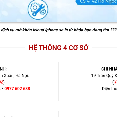
dịch vụ mở khóa icloud iphone se
là từ khóa bạn đang tìm ???
HỆ THỐNG 4 CƠ SỞ
NH:
CHI NHÁ
h Xuân, Hà Nội.
19 Trần Quý K
đồ
)
(
X
8
/
0977 602 688
Điện th
+