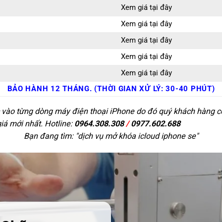
Xem giá tại đây
Xem giá tại đây
Xem giá tại đây
Xem giá tại đây
Xem giá tại đây
BẢO HÀNH 12 THÁNG. (THỜI GIAN XỬ LÝ: 30-40 PHÚT)
c vào từng dòng máy điện thoại iPhone do đó quý khách hàng có 
giá mới nhất. Hotline:
0964.308.308
/
0977.602.688
Bạn đang tìm: "
dịch vụ mở khóa icloud iphone se
"