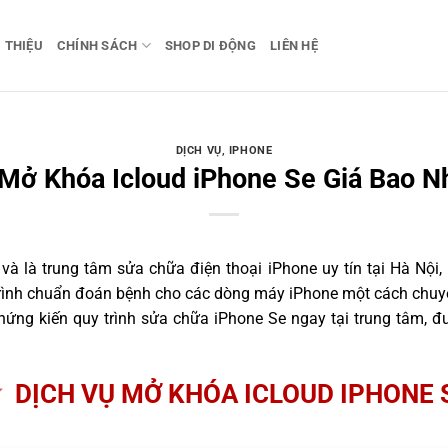
I THIỆU
CHÍNH SÁCH
SHOP DI ĐỘNG
LIÊN HỆ
DỊCH VỤ
,
IPHONE
Mở Khóa Icloud iPhone Se Giá Bao N
 là trung tâm sửa chữa điện thoại iPhone uy tín tại Hà Nội,
trình chuẩn đoán bệnh cho các dòng máy iPhone một cách chuyê
ứng kiến quy trình sửa chữa iPhone Se ngay tại trung tâm, đư
DỊCH VỤ MỞ KHÓA ICLOUD IPHONE 