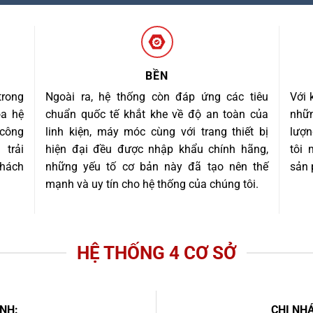
BỀN
trong
Ngoài ra, hệ thống còn đáp ứng các tiêu
Với 
óa hệ
chuẩn quốc tế khắt khe về độ an toàn của
nhữn
 công
linh kiện, máy móc cùng với trang thiết bị
lượn
trải
hiện đại đều được nhập khẩu chính hãng,
tôi
khách
những yếu tố cơ bản này đã tạo nên thế
sản 
mạnh và uy tín cho hệ thống của chúng tôi.
HỆ THỐNG 4 CƠ SỞ
NH:
CHI NHÁ