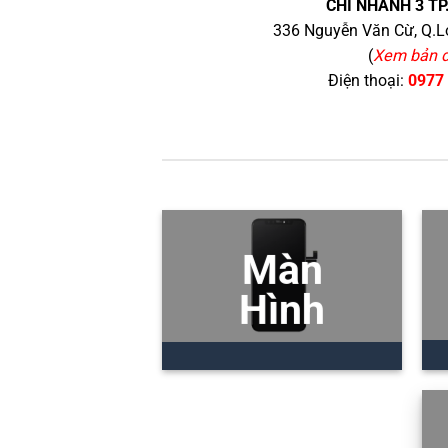
CHI NHÁNH 3 TP
336 Nguyễn Văn Cừ, Q.Lo
(
Xem bản 
Điện thoại:
0977
Màn
Hình