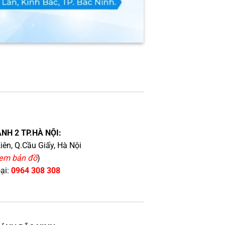
NH 2 TP.HÀ NỘI:
iên, Q.Cầu Giấy, Hà Nội
em bản đồ
)
oại:
0964 308 308