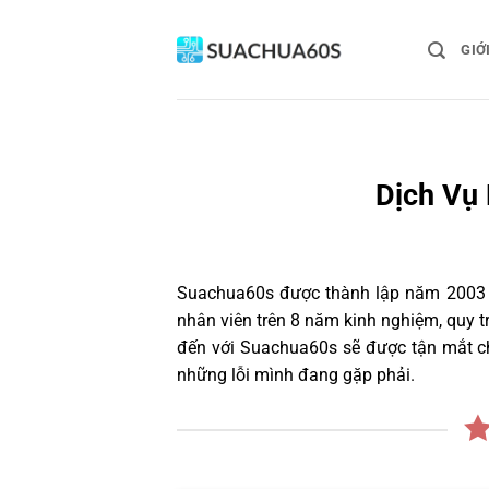
Bỏ
qua
GIỚ
nội
dung
Dịch Vụ 
Suachua60s
được thành lập năm 2003 và
nhân viên trên 8 năm kinh nghiệm, quy 
đến với Suachua60s sẽ được tận mắt ch
những lỗi mình đang gặp phải.