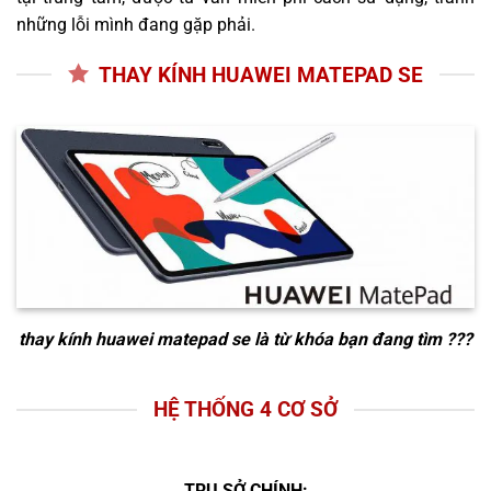
những lỗi mình đang gặp phải.
THAY KÍNH HUAWEI MATEPAD SE
thay kính huawei matepad se
là từ khóa bạn đang tìm ???
HỆ THỐNG 4 CƠ SỞ
TRỤ SỞ CHÍNH: