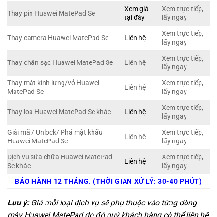
Xem giá
Xem trực tiếp,
Thay pin Huawei MatePad Se
tại đây
lấy ngay
Xem trực tiếp,
Thay camera Huawei MatePad Se
Liên hệ
lấy ngay
Xem trực tiếp,
Thay chân sạc Huawei MatePad Se
Liên hệ
lấy ngay
Thay mặt kính lưng/vỏ Huawei
Xem trực tiếp,
Liên hệ
MatePad Se
lấy ngay
Xem trực tiếp,
Thay loa Huawei MatePad Se khác
Liên hệ
lấy ngay
Giải mã / Unlock/ Phá mật khẩu
Xem trực tiếp,
Liên hệ
Huawei MatePad Se
lấy ngay
Dịch vụ sửa chữa Huawei MatePad
Xem trực tiếp,
Liên hệ
Se khác
lấy ngay
BẢO HÀNH 12 THÁNG. (THỜI GIAN XỬ LÝ: 30-40 PHÚT)
Lưu ý:
Giá mỗi loại dịch vụ sẽ phụ thuộc vào từng dòng
máy Huawei MatePad do đó quý khách hàng có thể liên hệ