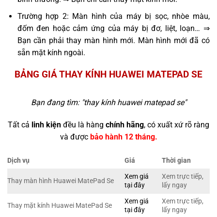
Trường hợp 2: Màn hình của máy bị sọc, nhòe màu,
đốm đen hoặc cảm ứng của máy bị đơ, liệt, loạn… ⇒
Bạn cần phải thay màn hình mới. Màn hình mới đã có
sẵn mặt kính ngoài.
BẢNG GIÁ THAY KÍNH HUAWEI MATEPAD SE
Bạn đang tìm: "
thay kính huawei matepad se
"
Tất cả
linh kiện
đều là hàng
chính hãng
, có xuất xứ rõ ràng
và được
bảo hành 12 tháng.
Dịch vụ
Giá
Thời gian
Xem giá
Xem trực tiếp,
Thay màn hình Huawei MatePad Se
tại đây
lấy ngay
Xem giá
Xem trực tiếp,
Thay mặt kính Huawei MatePad Se
tại đây
lấy ngay