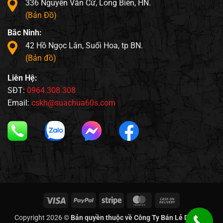
336 Nguyễn Văn Cừ, Long Biên, HN.
(Bản Đồ)
Bắc Ninh:
42 Hồ Ngọc Lân, Suối Hoa, tp BN.
(Bản đồ)
Liên Hệ:
SĐT:
0964.308.308
Email:
cskh@suachua60s.com
Visa
PayPal
Stripe
MasterCard
Cash
On
Copyright 2026 ©
Bản quyền thuộc về Công Ty Bán Lẻ Di Động
Delivery