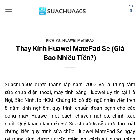
Bỏ
0
qua
nội
dung
DỊCH VỤ
,
HUAWEI MATEPAD
Thay Kính Huawei MatePad Se (Giá
Bao Nhiêu Tiền?)
Suachua60s
được thành lập năm 2003 và là trung tâm
sửa chữa điện thoại, máy tính bảng Huawei uy tín tại Hà
Nội, Bắc Ninh, tp.HCM. Chúng tôi có đội ngũ nhân viên trên
8 năm kinh nghiệm, quy trình chuẩn đoán bệnh cho các
dòng máy Huawei một cách chuyên nghiệp, chính xác
nhất. Quý khách khi đến với Suachua60s sẽ được tận mắt
chứng kiến quy trình sửa chữa Huawei MatePad Se ngay
tại trung tâm, được tư vấn miễn phí cách sử dụng, tránh