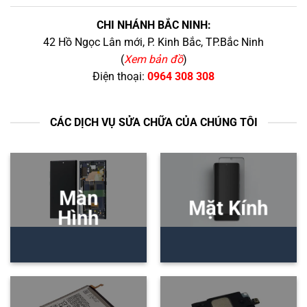
CHI NHÁNH BẮC NINH:
42 Hồ Ngọc Lân mới, P. Kinh Bắc, TP.Bắc Ninh
(
Xem bản đồ
)
Điện thoại:
0964 308 308
CÁC DỊCH VỤ SỬA CHỮA CỦA CHÚNG TÔI
Màn
Mặt Kính
Hình