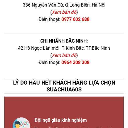
336 Nguyễn Văn Cừ, Q.Long Biên, Hà Nội
(
Xem bản đồ
)
Điện thoại:
0977 602 688
CHI NHÁNH BẮC NINH:
42 Hồ Ngọc Lân mới, P. Kinh Bắc, TP.Bắc Ninh
(
Xem bản đồ
)
Điện thoại:
0964 308 308
LÝ DO HẦU HẾT KHÁCH HÀNG LỰA CHỌN
SUACHUA60S
Đội ngũ giàu kinh nghiệm