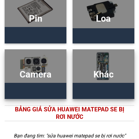
Pin
Loa
Camera
Khác
BẢNG GIÁ SỬA HUAWEI MATEPAD SE BỊ
RƠI NƯỚC
Bạn đang tìm: "
sửa huawei matepad se bị rơi nước
"