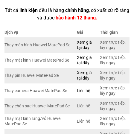
Tất cả
linh kiện
đều là hàng
chính hãng
, có xuất xứ rõ ràng
và được
bảo hành 12 tháng.
Dịch vụ
Giá
Thời gian
Xem giá
Xem trực tiếp,
Thay màn hình Huawei MatePad Se
tại đây
lấy ngay
Xem giá
Xem trực tiếp,
Thay mặt kính Huawei MatePad Se
tại đây
lấy ngay
Xem giá
Xem trực tiếp,
Thay pin Huawei MatePad Se
tại đây
lấy ngay
Xem trực tiếp,
Thay camera Huawei MatePad Se
Liên hệ
lấy ngay
Xem trực tiếp,
Thay chân sạc Huawei MatePad Se
Liên hệ
lấy ngay
Thay mặt kính lưng/vỏ Huawei
Xem trực tiếp,
Liên hệ
MatePad Se
lấy ngay
Xem trực tiếp,