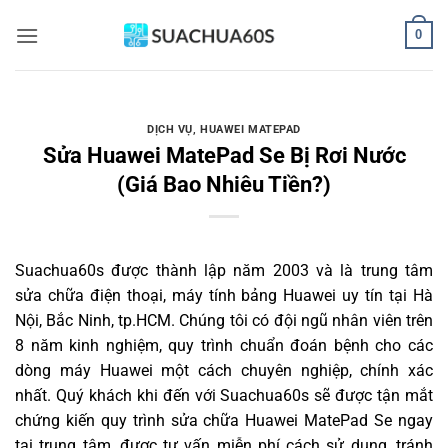
Bỏ
0
qua
nội
dung
DỊCH VỤ
,
HUAWEI MATEPAD
Sửa Huawei MatePad Se Bị Rơi Nước
(Giá Bao Nhiêu Tiền?)
Suachua60s
được thành lập năm 2003 và là trung tâm
sửa chữa điện thoại, máy tính bảng Huawei uy tín tại Hà
Nội, Bắc Ninh, tp.HCM. Chúng tôi có đội ngũ nhân viên trên
8 năm kinh nghiệm, quy trình chuẩn đoán bệnh cho các
dòng máy Huawei một cách chuyên nghiệp, chính xác
nhất. Quý khách khi đến với Suachua60s sẽ được tận mắt
chứng kiến quy trình sửa chữa Huawei MatePad Se ngay
tại trung tâm, được tư vấn miễn phí cách sử dụng, tránh