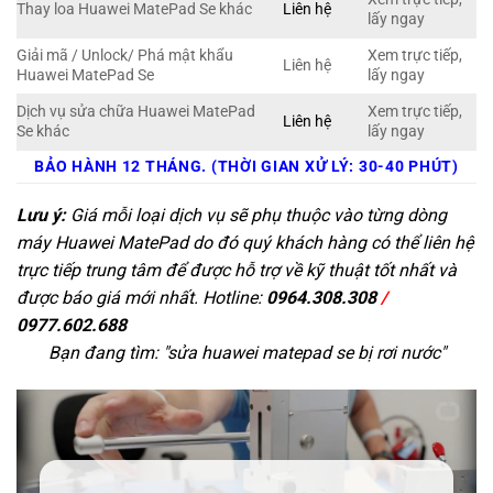
Thay loa Huawei MatePad Se khác
Liên hệ
lấy ngay
Giải mã / Unlock/ Phá mật khẩu
Xem trực tiếp,
Liên hệ
Huawei MatePad Se
lấy ngay
Dịch vụ sửa chữa Huawei MatePad
Xem trực tiếp,
Liên hệ
Se khác
lấy ngay
BẢO HÀNH 12 THÁNG. (THỜI GIAN XỬ LÝ: 30-40 PHÚT)
Lưu ý:
Giá mỗi loại dịch vụ sẽ phụ thuộc vào từng dòng
máy Huawei MatePad do đó quý khách hàng có thể liên hệ
trực tiếp trung tâm để được hỗ trợ về kỹ thuật tốt nhất và
được báo giá mới nhất. Hotline:
0964.308.308
/
0977.602.688
Bạn đang tìm: "
sửa huawei matepad se bị rơi nước
"