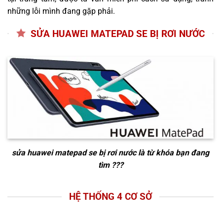
những lỗi mình đang gặp phải.
SỬA HUAWEI MATEPAD SE BỊ RƠI NƯỚC
sửa huawei matepad se bị rơi nước
là từ khóa bạn đang
tìm ???
HỆ THỐNG 4 CƠ SỞ