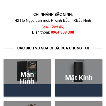
CHI NHÁNH BẮC NINH:
42 Hồ Ngọc Lân mới, P. Kinh Bắc, TP.Bắc Ninh
(
Xem bản đồ
)
Điện thoại:
0964 308 308
CÁC DỊCH VỤ SỬA CHỮA CỦA CHÚNG TÔI
Màn
Mặt Kính
Hình