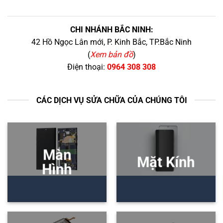
CHI NHÁNH BẮC NINH:
42 Hồ Ngọc Lân mới, P. Kinh Bắc, TP.Bắc Ninh
(
Xem bản đồ
)
Điện thoại:
0964 308 308
CÁC DỊCH VỤ SỬA CHỮA CỦA CHÚNG TÔI
Màn
Mặt Kính
Hình