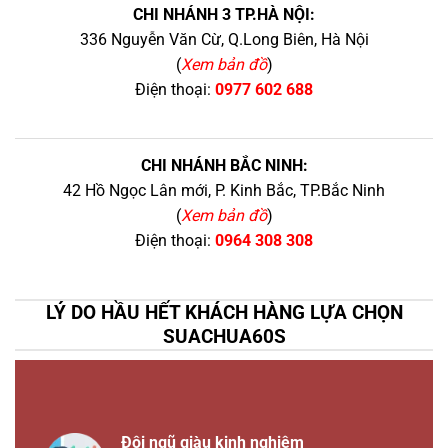
CHI NHÁNH 3 TP.HÀ NỘI:
336 Nguyễn Văn Cừ, Q.Long Biên, Hà Nội
(
Xem bản đồ
)
Điện thoại:
0977 602 688
CHI NHÁNH BẮC NINH:
42 Hồ Ngọc Lân mới, P. Kinh Bắc, TP.Bắc Ninh
(
Xem bản đồ
)
Điện thoại:
0964 308 308
LÝ DO HẦU HẾT KHÁCH HÀNG LỰA CHỌN
SUACHUA60S
Đội ngũ giàu kinh nghiệm