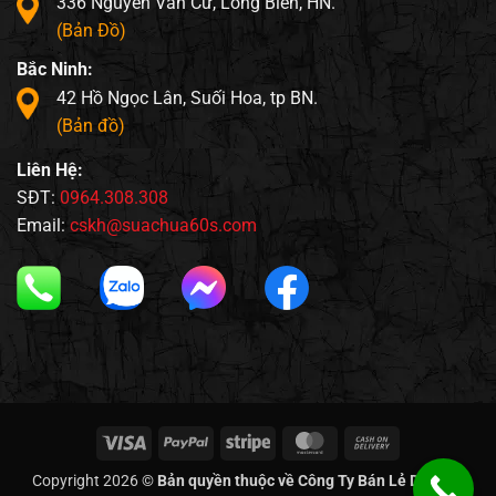
336 Nguyễn Văn Cừ, Long Biên, HN.
(Bản Đồ)
Bắc Ninh:
42 Hồ Ngọc Lân, Suối Hoa, tp BN.
(Bản đồ)
Liên Hệ:
SĐT:
0964.308.308
Email:
cskh@suachua60s.com
Visa
PayPal
Stripe
MasterCard
Cash
On
Copyright 2026 ©
Bản quyền thuộc về Công Ty Bán Lẻ Di Động
Delivery