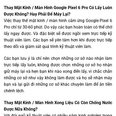
Thay Mặt Kính / Màn Hình Google Pixel 6 Pro Có Lấy Luôn
Được Không? Hay Phải Để Máy Lại?
Việc thay thế mặt kính / màn hình cảm ứng Google Pixel 6
Pro chỉ từ 30-60 phút. Do vậy các bạn hoàn toàn có thể chờ
lấy ngay được. Và đặc biệt sẽ được ngồi xem trực tiếp kỹ
thuật viên làm. Các bạn sẽ yên tâm hơn khi được trực tiếp
theo dõi và giám sát quá trình kỹ thuật viên làm.
Các bạn lưu ý là chỉ nên chọn những cơ sở nào nhận làm
trực tiếp lấy luôn, không được chọn những cơ sở họ nhận
giữ máy lại và hẹn bạn khi nào xong đến lấy, vì chắc chắn
những cơ sở như vậy không làm được và họ sẽ nhận máy
bạn và lại gửi đi những cơ sở khác chuyên làm để ăn tiền
chênh lệch.
Thay Mặt Kính / Màn Hình Xong Liệu Có Còn Chống Nước
Được Nữa Không?
Với đội ngũ kỹ thuật viên có nhiều năm kinh nghiệm trong