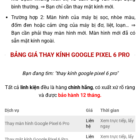
bình thường. ⇒ Bạn chỉ cần thay mặt kính mới.
Trường hợp 2: Màn hình của máy bị sọc, nhòe màu,
đốm đen hoặc cảm ứng của máy bị đơ, liệt, loạn… ⇒
Bạn cần phải thay màn hình mới. Màn hình mới đã có
sẵn mặt kính ngoài.
BẢNG GIÁ THAY KÍNH GOOGLE PIXEL 6 PRO
Bạn đang tìm: "
thay kính google pixel 6 pro
"
Tất cả
linh kiện
đều là hàng
chính hãng
, có xuất xứ rõ ràng
và được
bảo hành 12 tháng.
Dịch vụ
Giá
Thời gian
Liên
Xem trực tiếp, lấy
Thay màn hình Google Pixel 6 Pro
hệ
ngay
Liên
Xem trực tiếp, lấy
Thay mặt kính Google Pixel 6 Pro