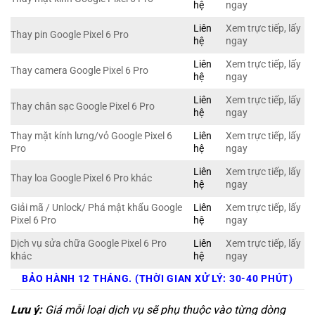
hệ
ngay
Liên
Xem trực tiếp, lấy
Thay pin Google Pixel 6 Pro
hệ
ngay
Liên
Xem trực tiếp, lấy
Thay camera Google Pixel 6 Pro
hệ
ngay
Liên
Xem trực tiếp, lấy
Thay chân sạc Google Pixel 6 Pro
hệ
ngay
Thay mặt kính lưng/vỏ Google Pixel 6
Liên
Xem trực tiếp, lấy
Pro
hệ
ngay
Liên
Xem trực tiếp, lấy
Thay loa Google Pixel 6 Pro khác
hệ
ngay
Giải mã / Unlock/ Phá mật khẩu Google
Liên
Xem trực tiếp, lấy
Pixel 6 Pro
hệ
ngay
Dịch vụ sửa chữa Google Pixel 6 Pro
Liên
Xem trực tiếp, lấy
khác
hệ
ngay
BẢO HÀNH 12 THÁNG. (THỜI GIAN XỬ LÝ: 30-40 PHÚT)
Lưu ý:
Giá mỗi loại dịch vụ sẽ phụ thuộc vào từng dòng