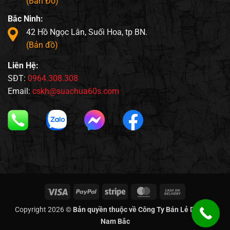
(Bản Đồ)
Bắc Ninh:
42 Hồ Ngọc Lân, Suối Hoa, tp BN.
(Bản đồ)
Liên Hệ:
SĐT:
0964.308.308
Email:
cskh@suachua60s.com
Visa
PayPal
Stripe
MasterCard
Cash
On
Copyright 2026 ©
Bản quyền thuộc về Công Ty Bán Lẻ Di Động
Delivery
Nam Bắc