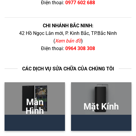
Điện thoại:
0977 602 688
CHI NHÁNH BẮC NINH:
42 Hồ Ngọc Lân mới, P. Kinh Bắc, TP.Bắc Ninh
(
Xem bản đồ
)
Điện thoại:
0964 308 308
CÁC DỊCH VỤ SỬA CHỮA CỦA CHÚNG TÔI
Màn
Mặt Kính
Hình