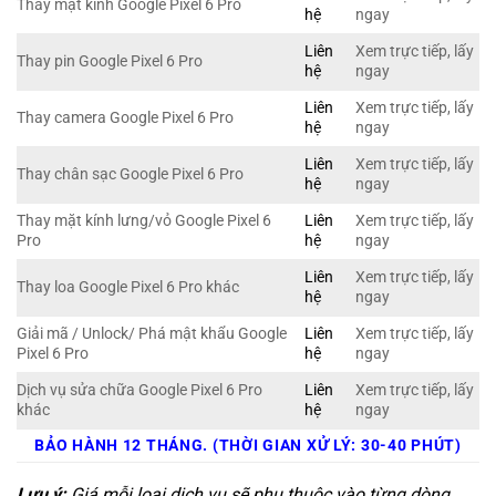
Thay mặt kính Google Pixel 6 Pro
hệ
ngay
Liên
Xem trực tiếp, lấy
Thay pin Google Pixel 6 Pro
hệ
ngay
Liên
Xem trực tiếp, lấy
Thay camera Google Pixel 6 Pro
hệ
ngay
Liên
Xem trực tiếp, lấy
Thay chân sạc Google Pixel 6 Pro
hệ
ngay
Thay mặt kính lưng/vỏ Google Pixel 6
Liên
Xem trực tiếp, lấy
Pro
hệ
ngay
Liên
Xem trực tiếp, lấy
Thay loa Google Pixel 6 Pro khác
hệ
ngay
Giải mã / Unlock/ Phá mật khẩu Google
Liên
Xem trực tiếp, lấy
Pixel 6 Pro
hệ
ngay
Dịch vụ sửa chữa Google Pixel 6 Pro
Liên
Xem trực tiếp, lấy
khác
hệ
ngay
BẢO HÀNH 12 THÁNG. (THỜI GIAN XỬ LÝ: 30-40 PHÚT)
Lưu ý:
Giá mỗi loại dịch vụ sẽ phụ thuộc vào từng dòng