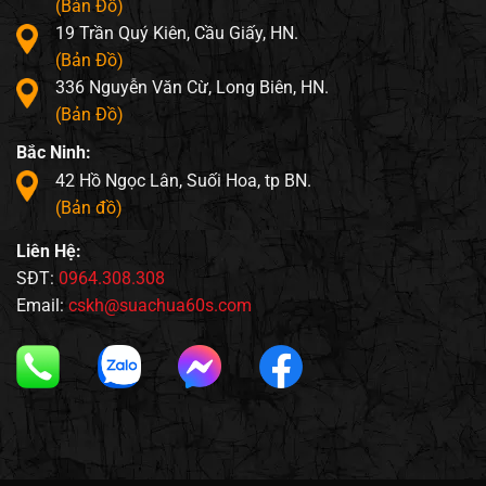
(Bản Đồ)
19 Trần Quý Kiên, Cầu Giấy, HN.
(Bản Đồ)
336 Nguyễn Văn Cừ, Long Biên, HN.
(Bản Đồ)
Bắc Ninh:
42 Hồ Ngọc Lân, Suối Hoa, tp BN.
(Bản đồ)
Liên Hệ:
SĐT:
0964.308.308
Email:
cskh@suachua60s.com