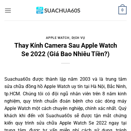
Bỏ
0
qua
nội
dung
APPLE WATCH
,
DỊCH VỤ
Thay Kính Camera Sau Apple Watch
Se 2022 (Giá Bao Nhiêu Tiền?)
Suachua60s
được thành lập năm 2003 và là trung tâm
sửa chữa đồng hồ Apple Watch uy tín tại Hà Nội, Bắc Ninh,
tp.HCM. Chúng tôi có đội ngũ nhân viên trên 8 năm kinh
nghiệm, quy trình chuẩn đoán bệnh cho các dòng máy
Apple Watch một cách chuyên nghiệp, chính xác nhất. Quý
khách khi đến với Suachua60s sẽ được tận mắt chứng
kiến quy trình sửa chữa Apple Watch Se 2022 ngay tại
trung tâm, được tư vấn miễn phí cách sử dụng, tránh