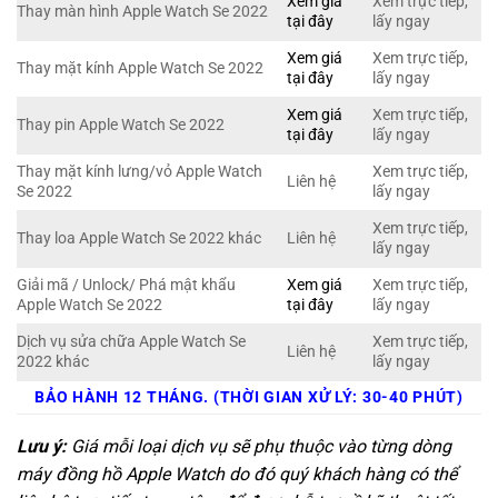
Xem giá
Xem trực tiếp,
Thay màn hình Apple Watch Se 2022
tại đây
lấy ngay
Xem giá
Xem trực tiếp,
Thay mặt kính Apple Watch Se 2022
tại đây
lấy ngay
Xem giá
Xem trực tiếp,
Thay pin Apple Watch Se 2022
tại đây
lấy ngay
Thay mặt kính lưng/vỏ Apple Watch
Xem trực tiếp,
Liên hệ
Se 2022
lấy ngay
Xem trực tiếp,
Thay loa Apple Watch Se 2022 khác
Liên hệ
lấy ngay
Giải mã / Unlock/ Phá mật khẩu
Xem giá
Xem trực tiếp,
Apple Watch Se 2022
tại đây
lấy ngay
Dịch vụ sửa chữa Apple Watch Se
Xem trực tiếp,
Liên hệ
2022 khác
lấy ngay
BẢO HÀNH 12 THÁNG. (THỜI GIAN XỬ LÝ: 30-40 PHÚT)
Lưu ý:
Giá mỗi loại dịch vụ sẽ phụ thuộc vào từng dòng
máy đồng hồ Apple Watch do đó quý khách hàng có thể