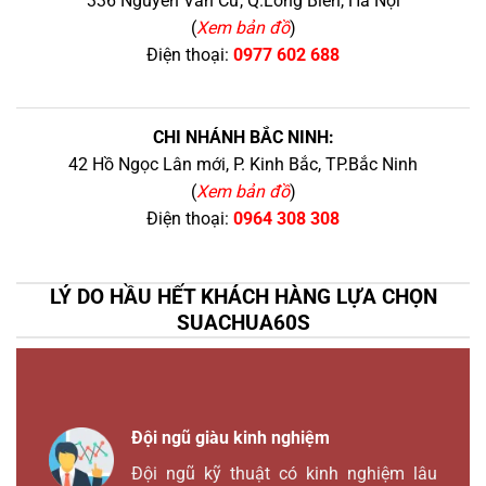
336 Nguyễn Văn Cừ, Q.Long Biên, Hà Nội
(
Xem bản đồ
)
Điện thoại:
0977 602 688
CHI NHÁNH BẮC NINH:
42 Hồ Ngọc Lân mới, P. Kinh Bắc, TP.Bắc Ninh
(
Xem bản đồ
)
Điện thoại:
0964 308 308
LÝ DO HẦU HẾT KHÁCH HÀNG LỰA CHỌN
SUACHUA60S
Đội ngũ giàu kinh nghiệm
Đội ngũ kỹ thuật có kinh nghiệm lâu