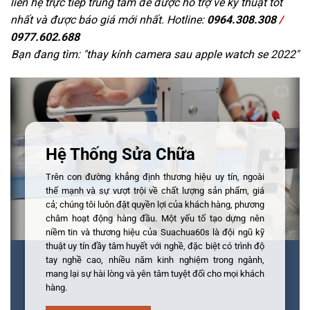
liên hệ trực tiếp trung tâm để được hỗ trợ về kỹ thuật tốt
nhất và được báo giá mới nhất. Hotline:
0964.308.308
/
0977.602.688
Bạn đang tìm: "
thay kính camera sau apple watch se 2022
"
Hệ Thống Sửa Chữa
Trên con đường khẳng định thương hiệu uy tín, ngoài
thế mạnh và sự vượt trội về chất lượng sản phẩm, giá
cả; chúng tôi luôn đặt quyền lợi của khách hàng, phương
châm hoạt động hàng đầu. Một yếu tố tạo dựng nên
niềm tin và thương hiệu của Suachua60s là đội ngũ kỹ
thuật uy tín đầy tâm huyết với nghề, đặc biệt có trình độ
tay nghề cao, nhiều năm kinh nghiệm trong ngành,
mang lại sự hài lòng và yên tâm tuyệt đối cho mọi khách
hàng.