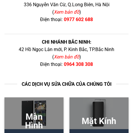
336 Nguyễn Văn Cừ, Q.Long Biên, Hà Nội
(
Xem bản đồ
)
Điện thoại:
0977 602 688
CHI NHÁNH BẮC NINH:
42 Hồ Ngọc Lân mới, P. Kinh Bắc, TP.Bắc Ninh
(
Xem bản đồ
)
Điện thoại:
0964 308 308
CÁC DỊCH VỤ SỬA CHỮA CỦA CHÚNG TÔI
Màn
Mặt Kính
Hình