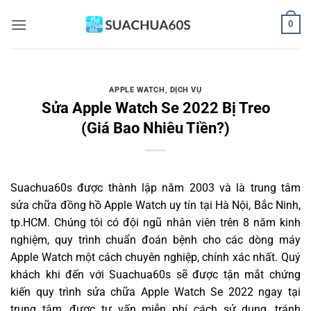
Bỏ
0
qua
nội
dung
APPLE WATCH
,
DỊCH VỤ
Sửa Apple Watch Se 2022 Bị Treo
(Giá Bao Nhiêu Tiền?)
Suachua60s
được thành lập năm 2003 và là trung tâm
sửa chữa đồng hồ Apple Watch uy tín tại Hà Nội, Bắc Ninh,
tp.HCM. Chúng tôi có đội ngũ nhân viên trên 8 năm kinh
nghiệm, quy trình chuẩn đoán bệnh cho các dòng máy
Apple Watch một cách chuyên nghiệp, chính xác nhất. Quý
khách khi đến với Suachua60s sẽ được tận mắt chứng
kiến quy trình sửa chữa Apple Watch Se 2022 ngay tại
trung tâm, được tư vấn miễn phí cách sử dụng, tránh