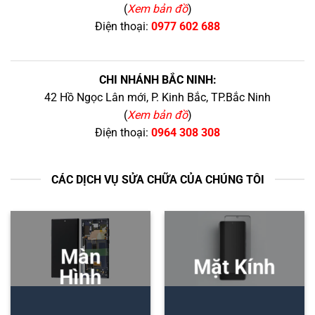
(
Xem bản đồ
)
Điện thoại:
0977 602 688
CHI NHÁNH BẮC NINH:
42 Hồ Ngọc Lân mới, P. Kinh Bắc, TP.Bắc Ninh
(
Xem bản đồ
)
Điện thoại:
0964 308 308
CÁC DỊCH VỤ SỬA CHỮA CỦA CHÚNG TÔI
Màn
Mặt Kính
Hình