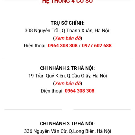
HỆ THỐNG 4 CƠ SỞ
TRỤ SỞ CHÍNH:
308 Nguyễn Trãi, Q.Thanh Xuân, Hà Nội.
(
Xem bản đồ
)
Điện thoại:
0964 308 308
/
0977 602 688
CHI NHÁNH 2 TP.HÀ NỘI:
19 Trần Quý Kiên, Q.Cầu Giấy, Hà Nội
(
Xem bản đồ
)
Điện thoại:
0964 308 308
+
CHI NHÁNH 3 TP.HÀ NỘI:
336 Nguyễn Văn Cừ, Q.Long Biên, Hà Nội