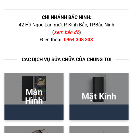
CHI NHÁNH BẮC NINH:
42 Hồ Ngọc Lân mới, P. Kinh Bắc, TP.Bắc Ninh
(
Xem bản đồ
)
Điện thoại:
0964 308 308
CÁC DỊCH VỤ SỬA CHỮA CỦA CHÚNG TÔI
Màn
Mặt Kính
Hình