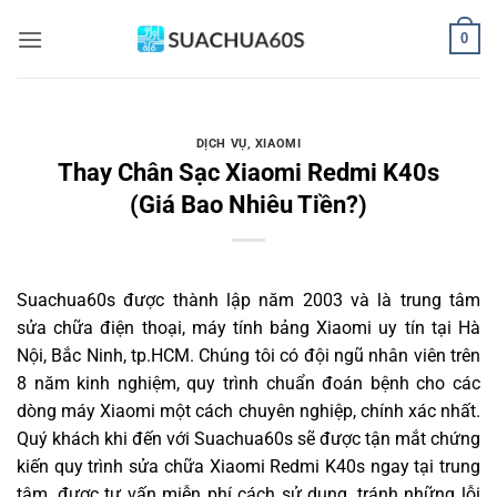
Bỏ
0
qua
nội
dung
DỊCH VỤ
,
XIAOMI
Thay Chân Sạc Xiaomi Redmi K40s
(Giá Bao Nhiêu Tiền?)
Suachua60s
được thành lập năm 2003 và là trung tâm
sửa chữa điện thoại, máy tính bảng Xiaomi uy tín tại Hà
Nội, Bắc Ninh, tp.HCM. Chúng tôi có đội ngũ nhân viên trên
8 năm kinh nghiệm, quy trình chuẩn đoán bệnh cho các
dòng máy Xiaomi một cách chuyên nghiệp, chính xác nhất.
Quý khách khi đến với Suachua60s sẽ được tận mắt chứng
kiến quy trình sửa chữa Xiaomi Redmi K40s ngay tại trung
tâm, được tư vấn miễn phí cách sử dụng, tránh những lỗi