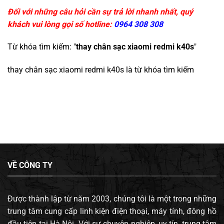
Đối với những câu hỏi cần sự trả lời nhanh nhất, quý
khách vui lòng gọi số hotline:
0964 308 308
Từ khóa tìm kiếm: "
thay chân sạc xiaomi redmi k40s
"
thay chân sạc xiaomi redmi k40s
là từ khóa tìm kiếm
VỀ CÔNG TY
Được thành lập từ năm 2003, chúng tôi là một trong những
trung tâm cung cấp linh kiện điện thoại, máy tính, đông hồ
đầu tiên tại Hà Nội. Với sự chuyên nghiệp, uy tín, trung tâm