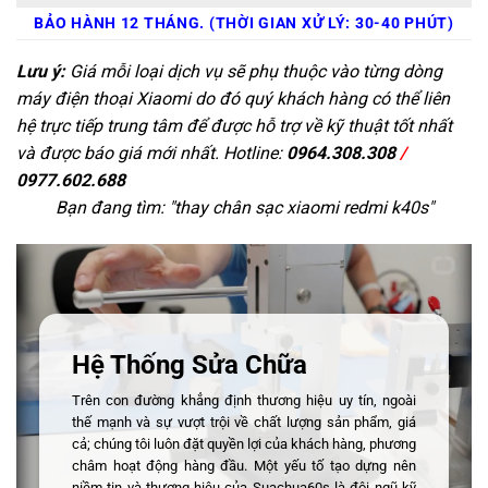
BẢO HÀNH 12 THÁNG. (THỜI GIAN XỬ LÝ: 30-40 PHÚT)
Lưu ý:
Giá mỗi loại dịch vụ sẽ phụ thuộc vào từng dòng
máy điện thoại Xiaomi do đó quý khách hàng có thể liên
hệ trực tiếp trung tâm để được hỗ trợ về kỹ thuật tốt nhất
và được báo giá mới nhất. Hotline:
0964.308.308
/
0977.602.688
Bạn đang tìm: "
thay chân sạc xiaomi redmi k40s
"
Hệ Thống Sửa Chữa
Trên con đường khẳng định thương hiệu uy tín, ngoài
thế mạnh và sự vượt trội về chất lượng sản phẩm, giá
cả; chúng tôi luôn đặt quyền lợi của khách hàng, phương
châm hoạt động hàng đầu. Một yếu tố tạo dựng nên
niềm tin và thương hiệu của Suachua60s là đội ngũ kỹ