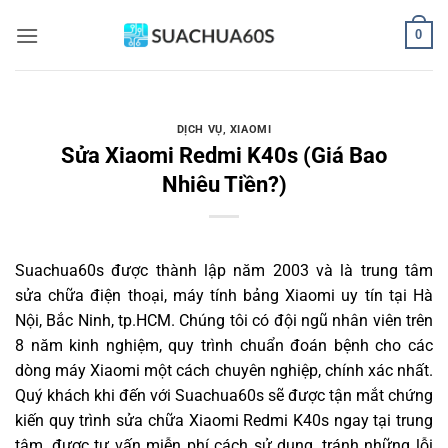
Bỏ
0
qua
nội
dung
DỊCH VỤ
,
XIAOMI
Sửa Xiaomi Redmi K40s (Giá Bao
Nhiêu Tiền?)
Suachua60s
được thành lập năm 2003 và là trung tâm
sửa chữa điện thoại, máy tính bảng Xiaomi uy tín tại Hà
Nội, Bắc Ninh, tp.HCM. Chúng tôi có đội ngũ nhân viên trên
8 năm kinh nghiệm, quy trình chuẩn đoán bệnh cho các
dòng máy Xiaomi một cách chuyên nghiệp, chính xác nhất.
Quý khách khi đến với Suachua60s sẽ được tận mắt chứng
kiến quy trình sửa chữa Xiaomi Redmi K40s ngay tại trung
tâm, được tư vấn miễn phí cách sử dụng, tránh những lỗi