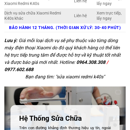
Liên hệ
Xiaomi Redmi K40s
lấy ngay
Dịch vụ sửa chữa Xiaomi Redmi
Xem trực tiếp,
Liên hệ
K40s khác
lấy ngay
BẢO HÀNH 12 THÁNG. (THỜI GIAN XỬ LÝ: 30-40 PHÚT)
Lưu ý:
Giá mỗi loại dịch vụ sẽ phụ thuộc vào từng dòng
máy điện thoại Xiaomi do đó quý khách hàng có thể liên
hệ trực tiếp trung tâm để được hỗ trợ về kỹ thuật tốt nhất
và được báo giá mới nhất. Hotline:
0964.308.308
/
0977.602.688
Bạn đang tìm: "
sửa xiaomi redmi k40s
"
Hệ Thống Sửa Chữa
Trên con đường khẳng định thương hiệu uy tín, ngoài