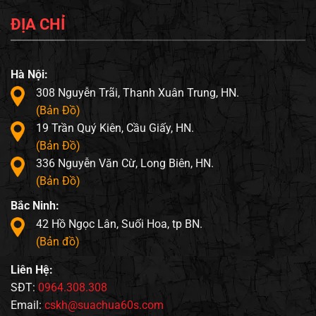
ĐỊA CHỈ
Hà Nội:
308 Nguyễn Trãi, Thanh Xuân Trung, HN.
(Bản Đồ)
19 Trần Quý Kiên, Cầu Giấy, HN.
(Bản Đồ)
336 Nguyễn Văn Cừ, Long Biên, HN.
(Bản Đồ)
Bắc Ninh:
42 Hồ Ngọc Lân, Suối Hoa, tp BN.
(Bản đồ)
Liên Hệ:
SĐT:
0964.308.308
Email:
cskh@suachua60s.com