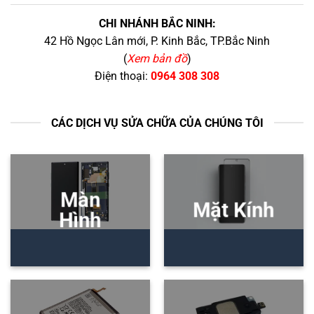
CHI NHÁNH BẮC NINH:
42 Hồ Ngọc Lân mới, P. Kinh Bắc, TP.Bắc Ninh
(
Xem bản đồ
)
Điện thoại:
0964 308 308
CÁC DỊCH VỤ SỬA CHỮA CỦA CHÚNG TÔI
Màn
Mặt Kính
Hình