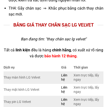
được kiểm tra xác định đúng nguyên nhân lỗi.
TH4: Gãy chân sạc ⇒ Khắc phục bằng cách thay chân
sạc mới.
BẢNG GIÁ THAY CHÂN SẠC LG VELVET
Bạn đang tìm: "
thay chân sạc lg velvet
"
Tất cả
linh kiện
đều là hàng
chính hãng
, có xuất xứ rõ ràng
và được
bảo hành 12 tháng.
Dịch vụ
Giá
Thời gian
Liên
Xem trực tiếp, lấy
Thay màn hình LG Velvet
hệ
ngay
Liên
Xem trực tiếp, lấy
Thay mặt kính LG Velvet
hệ
ngay
Liên
Xem trực tiếp, lấy
Thay pin LG Velvet
hệ
ngay