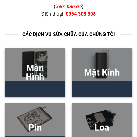
(
Xem bản đồ
)
Điện thoại:
0964 308 308
CÁC DỊCH VỤ SỬA CHỮA CỦA CHÚNG TÔI
Màn
Mặt Kính
Hình
Pin
Loa