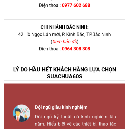
Điện thoại:
0977 602 688
CHI NHÁNH BẮC NINH:
42 Hồ Ngọc Lân mới, P. Kinh Bắc, TP.Bắc Ninh
(
Xem bản đồ
)
Điện thoại:
0964 308 308
LÝ DO HẦU HẾT KHÁCH HÀNG LỰA CHỌN
SUACHUA60S
Đội ngũ giàu kinh nghiệm
Đội ngũ kỹ thuật có kinh nghiệm lâu
năm. Hiểu biết về các thiết bị, thao tác