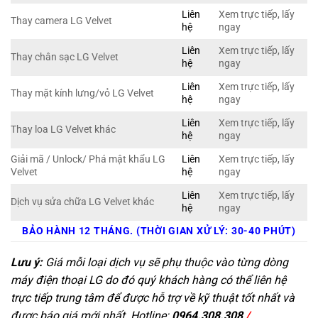
Liên
Xem trực tiếp, lấy
Thay camera LG Velvet
hệ
ngay
Liên
Xem trực tiếp, lấy
Thay chân sạc LG Velvet
hệ
ngay
Liên
Xem trực tiếp, lấy
Thay mặt kính lưng/vỏ LG Velvet
hệ
ngay
Liên
Xem trực tiếp, lấy
Thay loa LG Velvet khác
hệ
ngay
Giải mã / Unlock/ Phá mật khẩu LG
Liên
Xem trực tiếp, lấy
Velvet
hệ
ngay
Liên
Xem trực tiếp, lấy
Dịch vụ sửa chữa LG Velvet khác
hệ
ngay
BẢO HÀNH 12 THÁNG. (THỜI GIAN XỬ LÝ: 30-40 PHÚT)
Lưu ý:
Giá mỗi loại dịch vụ sẽ phụ thuộc vào từng dòng
máy điện thoại LG do đó quý khách hàng có thể liên hệ
trực tiếp trung tâm để được hỗ trợ về kỹ thuật tốt nhất và
được báo giá mới nhất. Hotline:
0964.308.308
/