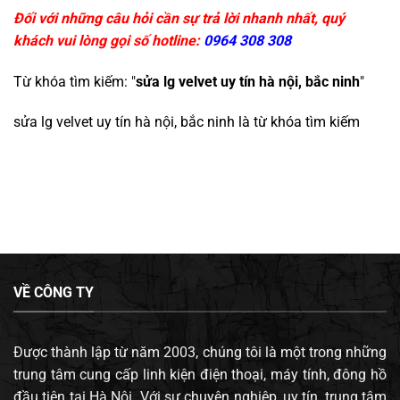
Đối với những câu hỏi cần sự trả lời nhanh nhất, quý
khách vui lòng gọi số hotline:
0964 308 308
Từ khóa tìm kiếm: "
sửa lg velvet uy tín hà nội, bắc ninh
"
sửa lg velvet uy tín hà nội, bắc ninh
là từ khóa tìm kiếm
VỀ CÔNG TY
Được thành lập từ năm 2003, chúng tôi là một trong những
trung tâm cung cấp linh kiện điện thoại, máy tính, đông hồ
đầu tiên tại Hà Nội. Với sự chuyên nghiệp, uy tín, trung tâm