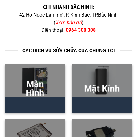
CHI NHÁNH BẮC NINH:
42 Hồ Ngọc Lân mới, P. Kinh Bắc, TP.Bắc Ninh
(
Xem bản đồ
)
Điện thoại:
0964 308 308
CÁC DỊCH VỤ SỬA CHỮA CỦA CHÚNG TÔI
Màn
Mặt Kính
Hình