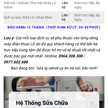
Giải mã / Unlock/ Phá mật khẩu LG
Liên
Xem trực tiếp, lấy
Velvet
hệ
ngay
Liên
Xem trực tiếp, lấy
Dịch vụ sửa chữa LG Velvet khác
hệ
ngay
BẢO HÀNH 12 THÁNG. (THỜI GIAN XỬ LÝ: 30-40 PHÚT)
Lưu ý:
Giá mỗi loại dịch vụ sẽ phụ thuộc vào từng dòng
máy điện thoại LG do đó quý khách hàng có thể liên hệ
trực tiếp trung tâm để được hỗ trợ về kỹ thuật tốt nhất và
được báo giá mới nhất. Hotline:
0964.308.308
/
0977.602.688
Bạn đang tìm: "
sửa lg velvet uy tín hà nội, bắc ninh
"
Hệ Thống Sửa Chữa