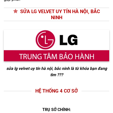
SỬA LG VELVET UY TÍN HÀ NỘI, BẮC
NINH
sửa lg velvet uy tín hà nội, bắc ninh
là từ khóa bạn đang
tìm ???
HỆ THỐNG 4 CƠ SỞ
TRỤ SỞ CHÍNH: