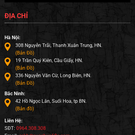
ĐỊA CHỈ
Hà Nội:
308 Nguyễn Trãi, Thanh Xuân Trung, HN.
(Bản Đồ)
19 Trần Quý Kiên, Cầu Giấy, HN.
(Bản Đồ)
336 Nguyễn Văn Cừ, Long Biên, HN.
(Bản Đồ)
Bắc Ninh:
42 Hồ Ngọc Lân, Suối Hoa, tp BN.
(Bản đồ)
Liên Hệ:
SĐT:
0964.308.308