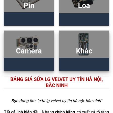
Pin
Loa
Camera
Khác
BẢNG GIÁ SỬA LG VELVET UY TÍN HÀ NỘI,
BẮC NINH
Bạn đang tìm: "
sửa lg velvet uy tín hà nội, bắc ninh
"
Tất cả
linh kiện
đều là hàng
chính hãng
, có xuất xứ rõ ràng