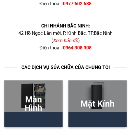
Điện thoại:
0977 602 688
CHI NHÁNH BẮC NINH:
42 Hồ Ngọc Lân mới, P. Kinh Bắc, TP.Bắc Ninh
(
Xem bản đồ
)
Điện thoại:
0964 308 308
CÁC DỊCH VỤ SỬA CHỮA CỦA CHÚNG TÔI
Màn
Mặt Kính
Hình