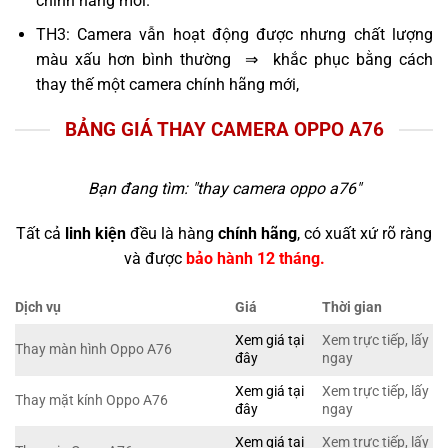
chính hãng mới.
TH3: Camera vẫn hoạt động được nhưng chất lượng
màu xấu hơn bình thường ⇒ khắc phục bằng cách
thay thế một camera chính hãng mới,
BẢNG GIÁ THAY CAMERA OPPO A76
Bạn đang tìm: "
thay camera oppo a76
"
Tất cả
linh kiện
đều là hàng
chính hãng
, có xuất xứ rõ ràng
và được
bảo hành 12 tháng.
Dịch vụ
Giá
Thời gian
Xem giá tại
Xem trực tiếp, lấy
Thay màn hình Oppo A76
đây
ngay
Xem giá tại
Xem trực tiếp, lấy
Thay mặt kính Oppo A76
đây
ngay
Xem giá tại
Xem trực tiếp, lấy