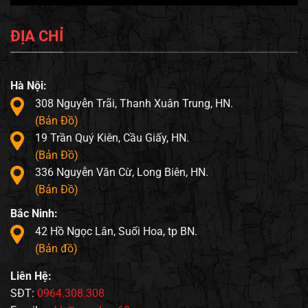
ĐỊA CHỈ
Hà Nội:
308 Nguyễn Trãi, Thanh Xuân Trung, HN.
(Bản Đồ)
19 Trần Quý Kiên, Cầu Giấy, HN.
(Bản Đồ)
336 Nguyễn Văn Cừ, Long Biên, HN.
(Bản Đồ)
Bắc Ninh:
42 Hồ Ngọc Lân, Suối Hoa, tp BN.
(Bản đồ)
Liên Hệ:
SĐT:
0964.308.308