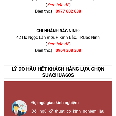
(
Xem bản đồ
)
Điện thoại:
0977 602 688
CHI NHÁNH BẮC NINH:
42 Hồ Ngọc Lân mới, P. Kinh Bắc, TP.Bắc Ninh
(
Xem bản đồ
)
Điện thoại:
0964 308 308
LÝ DO HẦU HẾT KHÁCH HÀNG LỰA CHỌN
SUACHUA60S
Đội ngũ giàu kinh nghiệm
Đội ngũ kỹ thuật có kinh nghiệm lâu