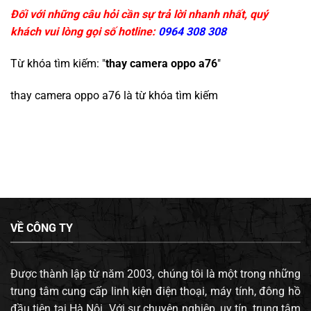
Đối với những câu hỏi cần sự trả lời nhanh nhất, quý
khách vui lòng gọi số hotline:
0964 308 308
Từ khóa tìm kiếm: "
thay camera oppo a76
"
thay camera oppo a76
là từ khóa tìm kiếm
VỀ CÔNG TY
Được thành lập từ năm 2003, chúng tôi là một trong những
trung tâm cung cấp linh kiện điện thoại, máy tính, đông hồ
đầu tiên tại Hà Nội. Với sự chuyên nghiệp, uy tín, trung tâm