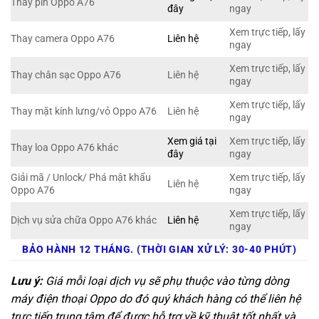
Thay pin Oppo A76
đây
ngay
Xem trực tiếp, lấy
Thay camera Oppo A76
Liên hệ
ngay
Xem trực tiếp, lấy
Thay chân sạc Oppo A76
Liên hệ
ngay
Xem trực tiếp, lấy
Thay mặt kính lưng/vỏ Oppo A76
Liên hệ
ngay
Xem giá tại
Xem trực tiếp, lấy
Thay loa Oppo A76 khác
đây
ngay
Giải mã / Unlock/ Phá mật khẩu
Xem trực tiếp, lấy
Liên hệ
Oppo A76
ngay
Xem trực tiếp, lấy
Dịch vụ sửa chữa Oppo A76 khác
Liên hệ
ngay
BẢO HÀNH 12 THÁNG. (THỜI GIAN XỬ LÝ: 30-40 PHÚT)
Lưu ý:
Giá mỗi loại dịch vụ sẽ phụ thuộc vào từng dòng
máy điện thoại Oppo do đó quý khách hàng có thể liên hệ
trực tiếp trung tâm để được hỗ trợ về kỹ thuật tốt nhất và