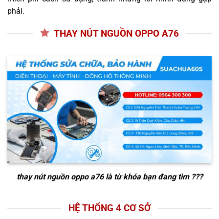
phải.
THAY NÚT NGUỒN OPPO A76
thay nút nguồn oppo a76
là từ khóa bạn đang tìm ???
HỆ THỐNG 4 CƠ SỞ