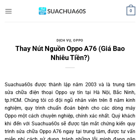
Bỏ
0
qua
nội
dung
DỊCH VỤ
,
OPPO
Thay Nút Nguồn Oppo A76 (Giá Bao
Nhiêu Tiền?)
Suachua60s
được thành lập năm 2003 và là trung tâm
sửa chữa điện thoại Oppo uy tín tại Hà Nội, Bắc Ninh,
tp.HCM. Chúng tôi có đội ngũ nhân viên trên 8 năm kinh
nghiệm, quy trình chuẩn đoán bệnh cho các dòng máy
Oppo một cách chuyên nghiệp, chính xác nhất. Quý khách
khi đến với Suachua60s sẽ được tận mắt chứng kiến quy
trình sửa chữa Oppo A76 ngay tại trung tâm, được tư vấn
miễn phí cách sử dụng, tránh những lỗi mình đang gặp