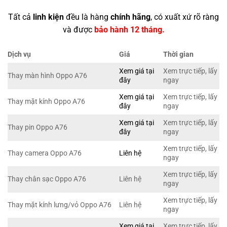
Tất cả
linh kiện
đều là hàng
chính hãng
, có xuất xứ rõ ràng
và được
bảo hành 12 tháng.
Dịch vụ
Giá
Thời gian
Xem giá tại
Xem trực tiếp, lấy
Thay màn hình Oppo A76
đây
ngay
Xem giá tại
Xem trực tiếp, lấy
Thay mặt kính Oppo A76
đây
ngay
Xem giá tại
Xem trực tiếp, lấy
Thay pin Oppo A76
đây
ngay
Xem trực tiếp, lấy
Thay camera Oppo A76
Liên hệ
ngay
Xem trực tiếp, lấy
Thay chân sạc Oppo A76
Liên hệ
ngay
Xem trực tiếp, lấy
Thay mặt kính lưng/vỏ Oppo A76
Liên hệ
ngay
Xem giá tại
Xem trực tiếp, lấy