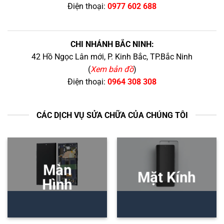
Điện thoại:
0977 602 688
CHI NHÁNH BẮC NINH:
42 Hồ Ngọc Lân mới, P. Kinh Bắc, TP.Bắc Ninh
(
Xem bản đồ
)
Điện thoại:
0964 308 308
CÁC DỊCH VỤ SỬA CHỮA CỦA CHÚNG TÔI
Màn
Mặt Kính
Hình