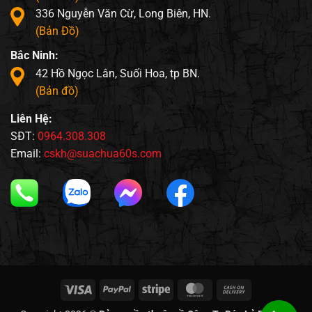
336 Nguyễn Văn Cừ, Long Biên, HN.
(Bản Đồ)
Bắc Ninh:
42 Hồ Ngọc Lân, Suối Hoa, tp BN.
(Bản đồ)
Liên Hệ:
SĐT:
0964.308.308
Email:
cskh@suachua60s.com
Visa
PayPal
Stripe
MasterCard
Cash
On