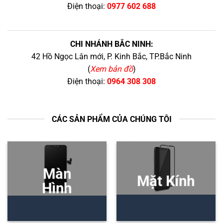
Điện thoại:
0977 602 688
CHI NHÁNH BẮC NINH:
42 Hồ Ngọc Lân mới, P. Kinh Bắc, TP.Bắc Ninh
(
Xem bản đồ
)
Điện thoại:
0964 308 308
CÁC SẢN PHẨM CỦA CHÚNG TÔI
Màn
Mặt Kính
Hình