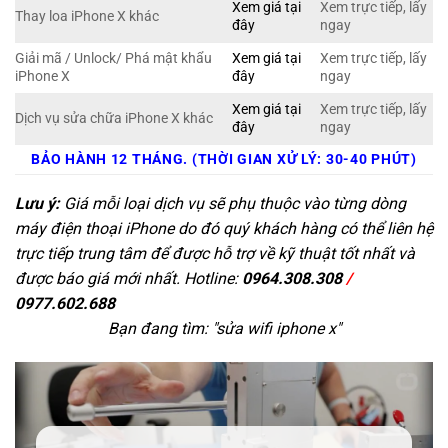
Xem giá tại
Xem trực tiếp, lấy
Thay loa iPhone X khác
đây
ngay
Giải mã / Unlock/ Phá mật khẩu
Xem giá tại
Xem trực tiếp, lấy
iPhone X
đây
ngay
Xem giá tại
Xem trực tiếp, lấy
Dịch vụ sửa chữa iPhone X khác
đây
ngay
BẢO HÀNH 12 THÁNG. (THỜI GIAN XỬ LÝ: 30-40 PHÚT)
Lưu ý:
Giá mỗi loại dịch vụ sẽ phụ thuộc vào từng dòng
máy điện thoại iPhone do đó quý khách hàng có thể liên hệ
trực tiếp trung tâm để được hỗ trợ về kỹ thuật tốt nhất và
được báo giá mới nhất. Hotline:
0964.308.308
/
0977.602.688
Bạn đang tìm: "
sửa wifi iphone x
"