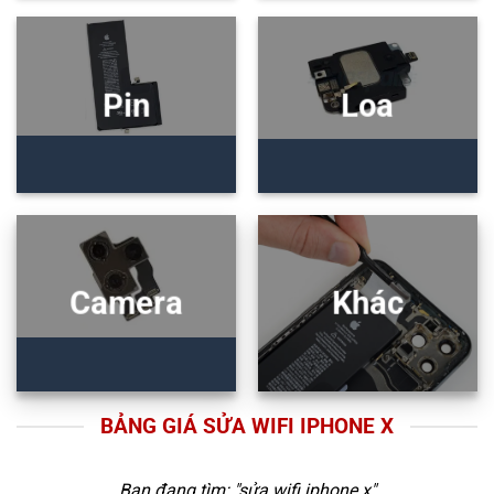
Pin
Loa
Camera
Khác
BẢNG GIÁ SỬA WIFI IPHONE X
Bạn đang tìm: "
sửa wifi iphone x
"