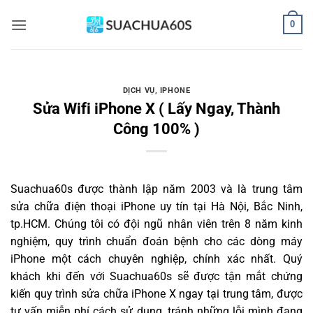
Bỏ
0
qua
nội
dung
DỊCH VỤ
,
IPHONE
Sửa Wifi iPhone X ( Lấy Ngay, Thành
Công 100% )
Suachua60s
được thành lập năm 2003 và là trung tâm
sửa chữa điện thoại iPhone uy tín tại Hà Nội, Bắc Ninh,
tp.HCM. Chúng tôi có đội ngũ nhân viên trên 8 năm kinh
nghiệm, quy trình chuẩn đoán bệnh cho các dòng máy
iPhone một cách chuyên nghiệp, chính xác nhất. Quý
khách khi đến với Suachua60s sẽ được tận mắt chứng
kiến quy trình sửa chữa iPhone X ngay tại trung tâm, được
tư vấn miễn phí cách sử dụng, tránh những lỗi mình đang